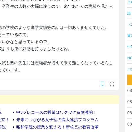
３
、卒業生の人数が大幅に違うので、来年あたりの実績を見たら
誰
《
他の学校のような進学実績等の話は一切ありませんでした。
思っているので、
東
ないかなと思っているので、
中
校よりも逆に好感を持ちましたけどね。
NO
入試も塾の先生には志願者が増えて来て難しくなっているらし
バ
っています。
08
08
08
08