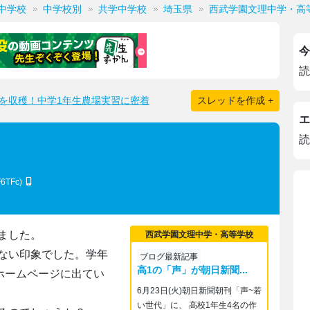
中学校
中学校別
共学中学校
埼玉県
西武学園文理中学・高
今
読
を収穫！中学1年生農場実習に密着
スレッドを作成 +
エ
読
F6TFc)
ました。
西武学園文理中学・高等学校
ない印象でした。学年
ブログ最新記事
高1の「声」が朝日新聞...
ホームページに出てい
6月23日(火)朝日新聞朝刊「声~若
い世代」に、 高校1年生4名の作