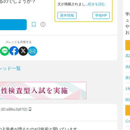
るのでしょうか？
文が掲載されまし...
続きを読む
学
基本情報
学校HP
ュ
や
お
スレッドを共有する
高
高
レッド一覧
第
1
関
(ID:aIBkuJq87t2)
心
の入学者が増えたのが2年前と聞いています。