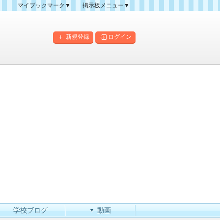
マイブックマーク▼
掲示板メニュー▼
クマーク一覧
掲示板の使い方
掲示板マップ
新規登録
ログイン
人気スレッドランキング
新規スレッド一覧
新着書き込み一覧
このカテゴリにスレッドを
作成
学校ブログ
動画