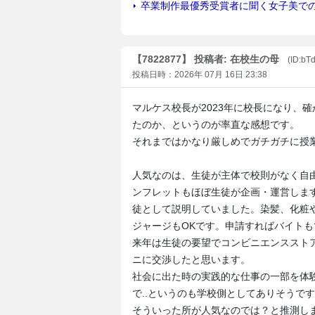
【7822877】 投稿者: 在校生の母
(ID:bT
投稿日時：2026年 07月 16日 23:38
マルケス校長が2023年に校長になり、
たのか、というのが率直な感想です。
それまではかなり厳しめでガチガチに授
人気なのは、生徒が主体で校則がなく自
ンフレットもほぼ生徒が企画・運営しま
徒として説明していました。染髪、化粧
ジャージもOKです。申請すればバイト
来年は生徒の要望でコンビニエンススト
ニに交渉したと思います。
社会に出た時の実践的な仕事の一部を体
で..というのも学校側としてありそうです
そういった所が人気なのでは？と推測し