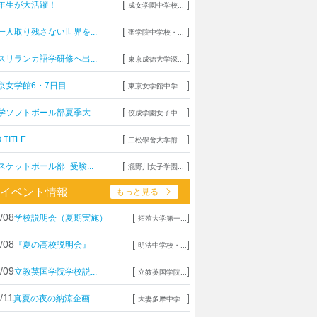
[
]
年生が大活躍！
成女学園中学校...
[
]
一人取り残さない世界を...
聖学院中学校・...
[
]
スリランカ語学研修へ出...
東京成徳大学深...
[
]
京女学館6・7日目
東京女学館中学...
[
]
学ソフトボール部夏季大...
佼成学園女子中...
[
]
 TITLE
二松學舍大学附...
[
]
スケットボール部_受験...
瀧野川女子学園...
イベント情報
もっと見る
/08
[
]
学校説明会（夏期実施）
拓殖大学第一...
/08
[
]
『夏の高校説明会』
明法中学校・...
/09
[
]
立教英国学院学校説...
立教英国学院...
/11
[
]
真夏の夜の納涼企画...
大妻多摩中学...