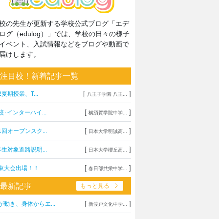
校の先生が更新する学校公式ブログ「エデ
ログ（edulog）」では、学校の日々の様子
イベント、入試情報などをブログや動画で
届けします。
注目校！新着記事一覧
[
]
2夏期授業、T...
八王子学園 八王...
[
]
校･インターハイ...
横須賀学院中学...
[
]
1回オープンスク...
日本大学明誠高...
[
]
年生対象進路説明...
日本大学櫻丘高...
[
]
東大会出場！！
春日部共栄中学...
最新記事
もっと見る
[
]
が動き、身体からエ...
新渡戸文化中学...