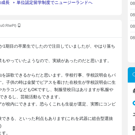
08
08
du0.RlwPI)
08
08
確か1期目の卒業生でしたので注目していましたが、やはり落ち
業もやっていたようなので、実績があったのだと思います。
由を謳歌できるからだと思います。学校行事、学校説明会もパ
す。子供の時は金髪でピアスを着けた在校生が学校説明会に生
やカラコンなどもOKですし、制服登校日はありますが私服や
もできるし、芸能活動もできます。
アが校内にできます。恐らくこれも生徒が選定、実際にコンビ
験できる、といった利点もあります(これを武器に総合型選抜
)
ます。