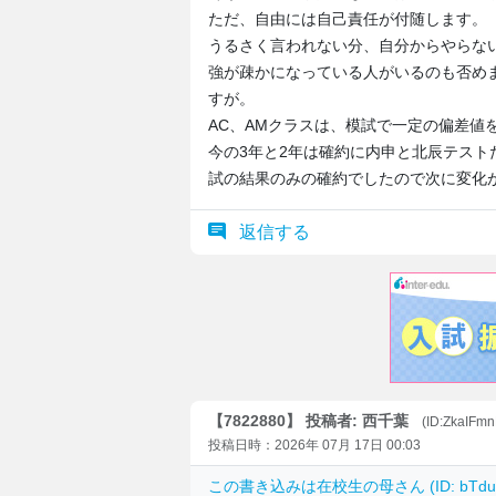
ただ、自由には自己責任が付随します。
うるさく言われない分、自分からやらな
強が疎かになっている人がいるのも否め
すが。
AC、AMクラスは、模試で一定の偏差値
今の3年と2年は確約に内申と北辰テスト
試の結果のみの確約でしたので次に変化
返信する
【7822880】 投稿者: 西千葉
(ID:ZkaIFm
投稿日時：2026年 07月 17日 00:03
この書き込みは
在校生の母
さん (ID: bT