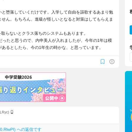
いと堕落していくだけです。入学して自由を謳歌するあまり勉
ません。もちろん、進級が怪しいとなると対策はしてもらえま
を取らないとクラス落ちのシステムもあります。
だったと思うので、内申美人が入れましたが、今年の1年は模
があるとしたら、今の1年生の時かな、と思っています。
nLRyc)
du0.RlwPI) への返信です