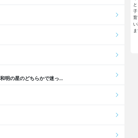
と
子
育
い
ま
和明の星のどちらかで迷っ...