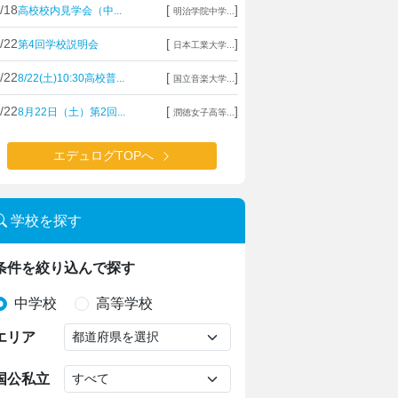
/18
[
]
高校校内見学会（中...
明治学院中学...
/22
[
]
第4回学校説明会
日本工業大学...
/22
[
]
8/22(土)10:30高校普...
国立音楽大学...
/22
[
]
8月22日（土）第2回...
潤徳女子高等...
エデュログTOPへ
学校を探す
条件を絞り込んで探す
中学校
高等学校
エリア
国公私立