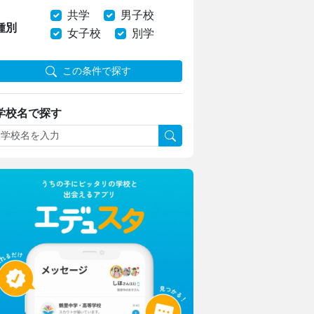
共学
男子校
種別
女子校
別学
この条件で探す
学校名で探す