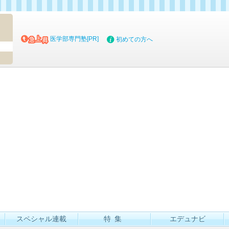
マイブッ
医学部専門塾[PR]
初めての方へ
スペシャル連載
特集
エデュナビ