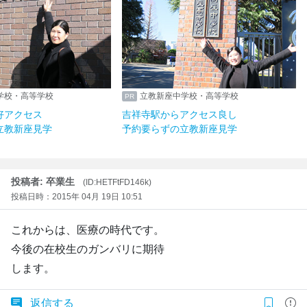
学校・高等学校
立教新座中学校・高等学校
好アクセス
吉祥寺駅からアクセス良し
立教新座見学
予約要らずの立教新座見学
投稿者: 卒業生
(ID:HETFtFD146k)
投稿日時：2015年 04月 19日 10:51
これからは、医療の時代です。
今後の在校生のガンバリに期待
します。
返信する