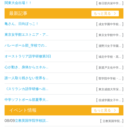
[
]
関東大会出場！！
春日部共栄中学...
最新記事
もっと見る
[
]
亀さん、日向ぼっこ！
成女学園中学校...
[
]
東京女学館エストニア・ア...
東京女学館中学...
[
]
バレーボール部_学校での...
瀧野川女子学園...
[
]
オーストラリア語学研修第3日
城北中学校・高...
[
]
心が動き、身体からエネル...
新渡戸文化中学...
[
]
誰一人取り残さない世界を...
聖学院中学校・...
[
]
《スリランカ語学研修へ出...
東京成徳大学深...
[
]
中学ソフトボール部夏季大...
佼成学園女子中...
イベント情報
もっと見る
08/09
[
]
立教英国学院学校説...
立教英国学院...