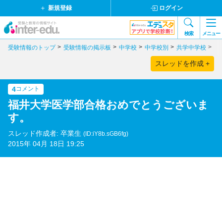
新規登録
ログイン
検索
メニュー
受験情報のトップ
受験情報の掲示板
中学校
中学校別
共学中学校
埼
スレッドを作成 +
4
コメント
福井大学医学部合格おめでとうございま
す。
スレッド作成者: 卒業生
(ID:iY8b.sGB6fg)
2015年 04月 18日 19:25