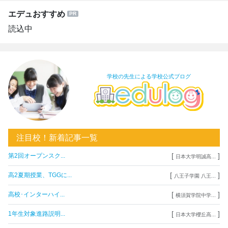
エデュおすすめ
読込中
学校の先生による学校公式ブログ
注目校！新着記事一覧
[
]
第2回オープンスク...
日本大学明誠高...
[
]
高2夏期授業、TGGに...
八王子学園 八王...
[
]
高校･インターハイ...
横須賀学院中学...
[
]
1年生対象進路説明...
日本大学櫻丘高...