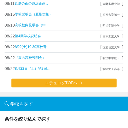
08/11
[
]
真夏の夜の納涼企画...
大妻多摩中学...
08/15
[
]
学校説明会（夏期実施）
拓殖大学第一...
08/18
[
]
高校校内見学会（中...
明治学院中学...
08/22
[
]
第4回学校説明会
日本工業大学...
08/22
[
]
8/22(土)10:30高校普...
国立音楽大学...
08/22
[
]
『夏の高校説明会』
明法中学校・...
08/22
[
]
8月22日（土）第2回...
潤徳女子高等...
エデュログTOPへ
学校を探す
条件を絞り込んで探す