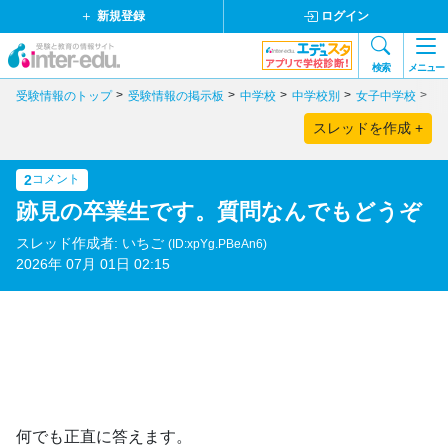
新規登録
ログイン
検索
メニュー
受験情報のトップ
受験情報の掲示板
中学校
中学校別
女子中学校
東
スレッドを作成 +
2
コメント
跡見の卒業生です。質問なんでもどうぞ
スレッド作成者: いちご
(ID:xpYg.PBeAn6)
2026年 07月 01日 02:15
何でも正直に答えます。