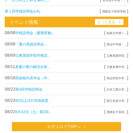
聖学院中学校・...
[
]
第１回学校説明会お礼
潤徳女子高等学校
イベント情報
もっと見る
08/08
[
]
学校説明会（夏期実施）
拓殖大学第一...
08/08
[
]
『夏の高校説明会』
明法中学校・...
08/09
[
]
立教英国学院学校説...
立教英国学院...
08/11
[
]
真夏の夜の納涼企画...
大妻多摩中学...
08/18
[
]
高校校内見学会（中...
明治学院中学...
08/22
[
]
第4回学校説明会
日本工業大学...
08/22
[
]
8/22(土)10:30高校普...
国立音楽大学...
08/22
[
]
8月22日（土）第2回...
潤徳女子高等...
エデュログTOPへ