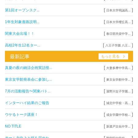
[
]
第1回オープンスク...
日本大学明誠高...
[
]
1年生対象進路説明...
日本大学櫻丘高...
[
]
関東大会出場！！
春日部共栄中学...
[
]
高校2年生12名ター...
八王子学園 八王...
最新記事
もっと見る
[
]
真夏の夜の納涼企画実話怪...
大妻多摩中学高...
[
]
東京女学館発表会に参加し...
東京女学館中学...
[
]
7月の活動報告〜関東バト...
瀧野川女子学園...
[
]
インターハイ結果のご報告
城北中学校・高...
[
]
ウケるトーク講座！
成女学園中学校...
[
]
NO TITLE
新渡戸文化中学...
[
]
チーム力向上と絆を深めた...