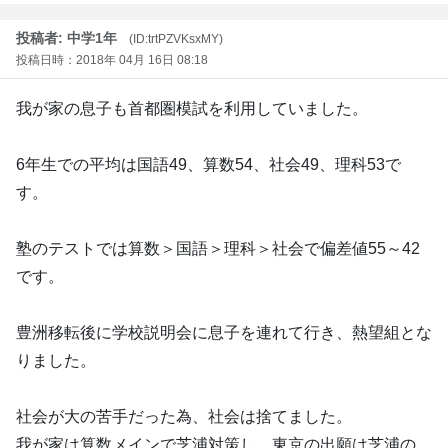
投稿者: 中学1年
(ID:trtPZVKsxMY)
投稿日時：2018年 04月 16日 08:18
我が家の息子も首都圏模試を利用していました。
6年生での平均は国語49、算数54、社会49、理科53で
す。
塾のテストでは算数＞国語＞理科＞社会で偏差値55～42
です。
豊洲移転後に学校説明会に息子を連れて行き、熱望組とな
りました。
社会が大の苦手だった為、社会は捨てました。
我が家は算数メインで芝浦対策し、東京の出願は芝浦の