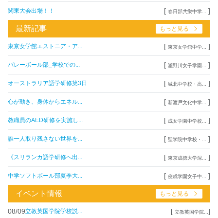
[
]
関東大会出場！！
春日部共栄中学...
最新記事
もっと見る
[
]
東京女学館エストニア・ア...
東京女学館中学...
[
]
バレーボール部_学校での...
瀧野川女子学園...
[
]
オーストラリア語学研修第3日
城北中学校・高...
[
]
心が動き、身体からエネル...
新渡戸文化中学...
[
]
教職員のAED研修を実施し...
成女学園中学校...
[
]
誰一人取り残さない世界を...
聖学院中学校・...
[
]
《スリランカ語学研修へ出...
東京成徳大学深...
[
]
中学ソフトボール部夏季大...
佼成学園女子中...
イベント情報
もっと見る
08/09
[
]
立教英国学院学校説...
立教英国学院...