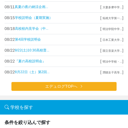
08/11
[
]
真夏の夜の納涼企画...
大妻多摩中学...
08/15
[
]
学校説明会（夏期実施）
拓殖大学第一...
08/18
[
]
高校校内見学会（中...
明治学院中学...
08/22
[
]
第4回学校説明会
日本工業大学...
08/22
[
]
8/22(土)10:30高校普...
国立音楽大学...
08/22
[
]
『夏の高校説明会』
明法中学校・...
08/22
[
]
8月22日（土）第2回...
潤徳女子高等...
エデュログTOPへ
学校を探す
条件を絞り込んで探す