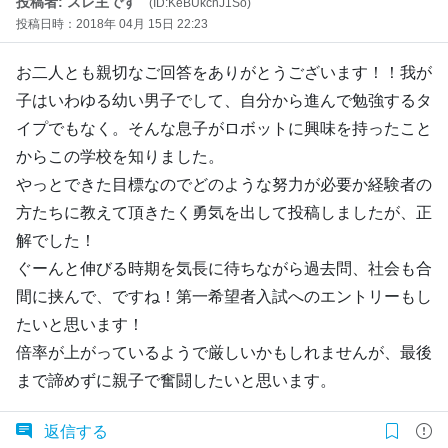
投稿者: スレ主です
(ID:KeBUkcnJ1So)
投稿日時：2018年 04月 15日 22:23
お二人とも親切なご回答をありがとうございます！！我が
子はいわゆる幼い男子でして、自分から進んで勉強するタ
イプでもなく。そんな息子がロボットに興味を持ったこと
からこの学校を知りました。
やっとできた目標なのでどのような努力が必要か経験者の
方たちに教えて頂きたく勇気を出して投稿しましたが、正
解でした！
ぐーんと伸びる時期を気長に待ちながら過去問、社会も合
間に挟んで、ですね！第一希望者入試へのエントリーもし
たいと思います！
倍率が上がっているようで厳しいかもしれませんが、最後
まで諦めずに親子で奮闘したいと思います。
返信する