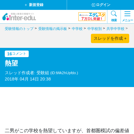
新規登録
ログイン
検索
メニュー
受験情報のトップ
受験情報の掲示板
中学校
中学校別
共学中学校
東
スレッドを作成 +
16
コメント
熱望
スレッド作成者: 受験組
(ID:tWk2hUpfdo.)
2018年 04月 14日 20:38
二男がこの学校を熱望していますが、首都圏模試の偏差値