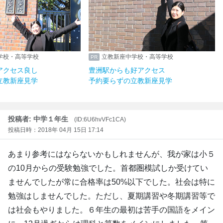
学校・高等学校
立教新座中学校・高等学校
アクセス良し
豊洲駅からも好アクセス
立教新座見学
予約要らずの立教新座見学
投稿者: 中学１年生
(ID:6U6hvVFc1CA)
投稿日時：2018年 04月 15日 17:14
あまり参考にはならないかもしれませんが、我が家は小５
の10月からの受験勉強でした。首都圏模試しか受けてい
ませんでしたが常に合格率は50%以下でした。社会は特に
勉強はしませんでした。ただし、夏期講習や冬期講習等で
は社会もやりました。６年生の最初は苦手の国語をメイン