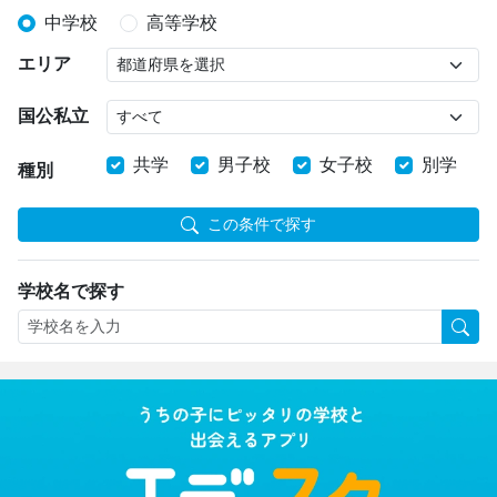
中学校
高等学校
エリア
国公私立
共学
男子校
女子校
別学
種別
この条件で探す
学校名で探す