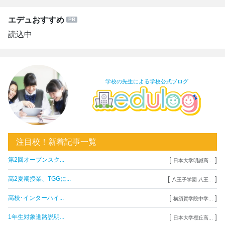
エデュおすすめ
読込中
学校の先生による学校公式ブログ
注目校！新着記事一覧
[
]
第2回オープンスク...
日本大学明誠高...
[
]
高2夏期授業、TGGに...
八王子学園 八王...
[
]
高校･インターハイ...
横須賀学院中学...
[
]
1年生対象進路説明...
日本大学櫻丘高...