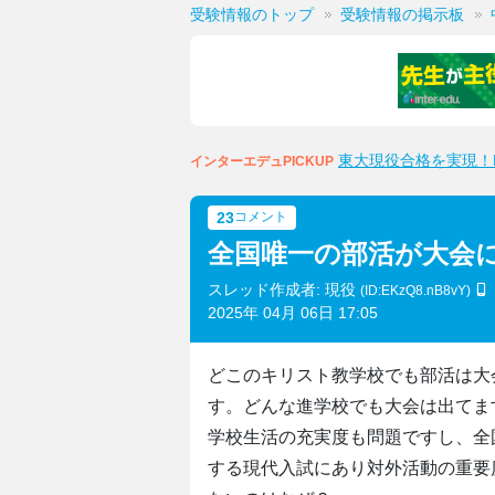
受験情報のトップ
受験情報の掲示板
東大現役合格を実現！M
インターエデュPICKUP
23
コメント
全国唯一の部活が大会
スレッド作成者: 現役
(ID:EKzQ8.nB8vY)
2025年 04月 06日 17:05
どこのキリスト教学校でも部活は大
す。どんな進学校でも大会は出てま
学校生活の充実度も問題ですし、全
する現代入試にあり対外活動の重要