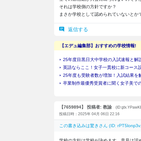
それは学校側の方針ですか？
まさか学校として認められていないとか
返信する
【7659894】 投稿者: 教諭
(ID:gtx.YPaw
投稿日時：2025年 04月 06日 22:16
この書き込みは
驚き
さん (ID: rPT5lon
学校の方針は学校が決めます。意見は認