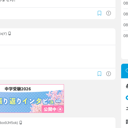
08
08
08
bqY)
08
6Box9JH5ok)