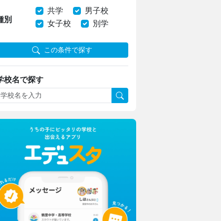
共学
男子校
種別
女子校
別学
この条件で探す
学校名で探す