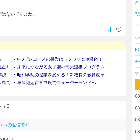
東
ではないですよね。
7
イ
ウ
NO
チ
第
08
KEg)
08
08
p3v.) への返信です
08
めません。