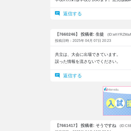
返信する
【7660246】 投稿者: 生徒
(ID:whYRZMa/
投稿日時：2025年 04月 07日 20:23
共立は、大会に出場できています。
誤った情報を流さないでください。
返信する
【7661417】 投稿者: そうですね
(ID:C