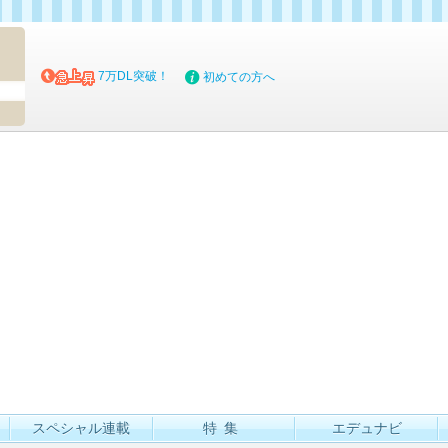
マイブッ
7万DL突破！
初めての方へ
スペシャル連載
特集
エデュナビ