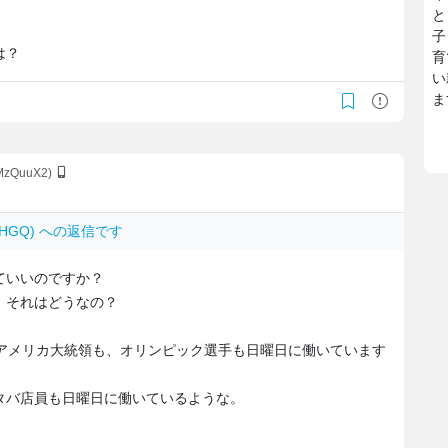
と
子
は？
育
い
ま
/MzQuuX2)
42lHGQ) への返信です
ていいのですか？
、それはどうなの？
、アメリカ大統領も、オリンピック選手も日曜日に働いています
タバ店員も日曜日に働いているような。