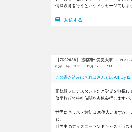
情操教育を行うというメッセージでしょ
返信する
【7662038】 投稿者: 労災大事
(ID:GoC
投稿日時：2025年 04月 12日 11:38
この書き込みは
それは
さん (ID: /UhOy
正統派プロテスタントだと労災を無視し
修学旅行で神社仏閣を参観参拝しますが
世界にキリスト教徒は30億人いますが
ね。
世界中のディズニーランドキャストもス