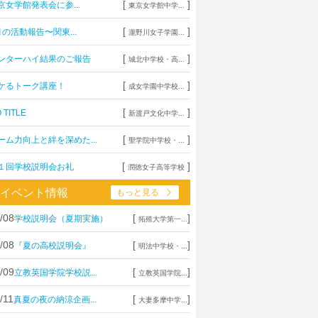
[
]
京女学館発表会に参...
東京女学館中学...
[
]
月の活動報告〜関東...
瀧野川女子学園...
[
]
ンターハイ結果のご報告
城北中学校・高...
[
]
ケるトーク講座！
成女学園中学校...
[
]
 TITLE
新渡戸文化中学...
[
]
ーム力向上と絆を深めた...
聖学院中学校・...
[
]
１回学校説明会お礼
潤徳女子高等学校
イベント情報
もっと見る
/08
[
]
学校説明会（夏期実施）
拓殖大学第一...
/08
[
]
『夏の高校説明会』
明法中学校・...
/09
[
]
立教英国学院学校説...
立教英国学院...
/11
[
]
真夏の夜の納涼企画...
大妻多摩中学...