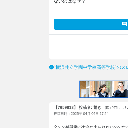
ないのはなぜ？
"横浜共立学園中学校高等学校"のス
【7659813】 投稿者: 驚き
(ID:rPT5lonp3v
投稿日時：2025年 04月 06日 17:54
全ての部活動が大会に出られないのです