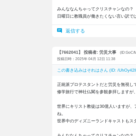
みんななんちゃってクリスチャンなの？
日曜日に教職員が働きたくない言い訳で
返信する
【7662041】 投稿者: 労災大事
(ID:GoC
投稿日時：2025年 04月 12日 11:38
この書き込みは
それは
さん (ID: /UhOy
正統派プロテスタントだと労災を無視し
修学旅行で神社仏閣を参観参拝しますが
世界にキリスト教徒は30億人いますが
ね。
世界中のディズニーランドキャストもス
みんななんちゃってクリスチャンなの？