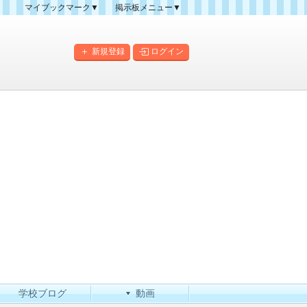
マイブックマーク▼
掲示板メニュー▼
クマーク一覧
掲示板の使い方
掲示板マップ
新規登録
ログイン
人気スレッドランキング
新規スレッド一覧
新着書き込み一覧
このカテゴリにスレッドを
作成
学校ブログ
動画