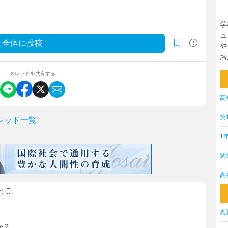
学
ュ
全体に投稿
や
お
スレッドを共有する
高
第
レッド一覧
1
関
高
.)
真
か？