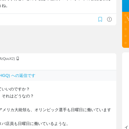
うね。
/MzQuuX2)
42lHGQ) への返信です
ていいのですか？
、それはどうなの？
、アメリカ大統領も、オリンピック選手も日曜日に働いています
タバ店員も日曜日に働いているような。
イ