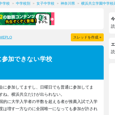
中学校
中学校別
女子中学校
神奈川県
横浜共立学園中学校
今
読
EPLO
スレッドを作成 +
エ
読
に参加できない学校
会に参加してますし、日曜日でも普通に参加してま
すね。横浜共立だけが出られない。
国的に大学入学者の半数を超える者が推薦入試で入学
度は増す一方なのに全国唯一になっても参加が許され