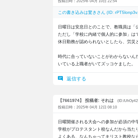
投稿日時：2025年 04月 10日 22:54
この書き込みは
驚き
さん (ID: rPT5lon
日曜日は安息日とのことで、教職員は「
ただし「学校に内緒で個人的に参加」は
休日勤務が認められないとしたら、労災
時代に合っていないことがわからないんだ
いている上職者がいてズッコケました。
返信する
【7661974】 投稿者: それは
(ID:/UhOy4
投稿日時：2025年 04月 12日 08:10
日曜開催される大会への参加が必須の中
学校がプロテスタント校なんだから当た
よくある、なんちゃってキリスト教校な