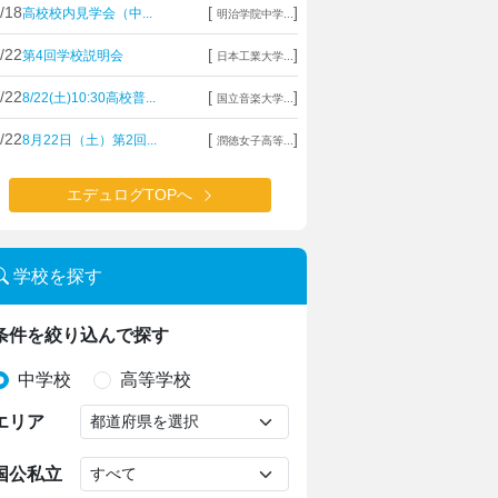
/18
[
]
高校校内見学会（中...
明治学院中学...
/22
[
]
第4回学校説明会
日本工業大学...
/22
[
]
8/22(土)10:30高校普...
国立音楽大学...
/22
[
]
8月22日（土）第2回...
潤徳女子高等...
エデュログTOPへ
学校を探す
条件を絞り込んで探す
中学校
高等学校
エリア
国公私立