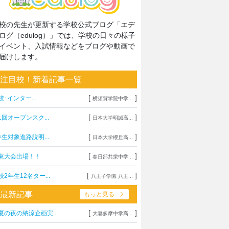
校の先生が更新する学校公式ブログ「エデ
ログ（edulog）」では、学校の日々の様子
イベント、入試情報などをブログや動画で
届けします。
注目校！新着記事一覧
[
]
校･インター...
横須賀学院中学...
[
]
1回オープンスク...
日本大学明誠高...
[
]
年生対象進路説明...
日本大学櫻丘高...
[
]
東大会出場！！
春日部共栄中学...
[
]
校2年生12名ター...
八王子学園 八王...
最新記事
もっと見る
[
]
夏の夜の納涼企画実...
大妻多摩中学高...