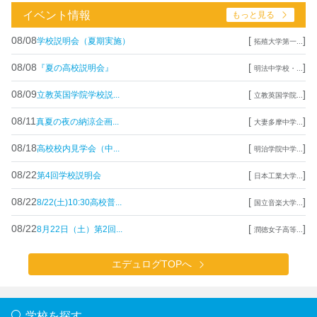
イベント情報
もっと見る
08/08
[
]
学校説明会（夏期実施）
拓殖大学第一...
08/08
[
]
『夏の高校説明会』
明法中学校・...
08/09
[
]
立教英国学院学校説...
立教英国学院...
08/11
[
]
真夏の夜の納涼企画...
大妻多摩中学...
08/18
[
]
高校校内見学会（中...
明治学院中学...
08/22
[
]
第4回学校説明会
日本工業大学...
08/22
[
]
8/22(土)10:30高校普...
国立音楽大学...
08/22
[
]
8月22日（土）第2回...
潤徳女子高等...
エデュログTOPへ
学校を探す