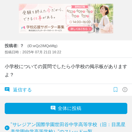
投稿者: ？
(ID:wQz2lMQxMtg)
投稿日時：2025年 07月 21日 16:22
小学校についての質問でしたら小学校の掲示板があります
よ？
返信する
全体に投稿
"サレジアン国際学園世田谷中学高等学校（旧：目黒星
美学園中学高等学校）"のスレッド一覧