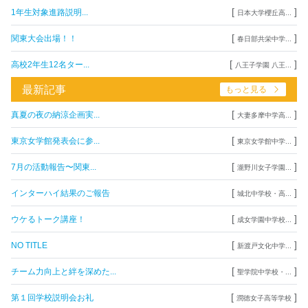
[
]
1年生対象進路説明...
日本大学櫻丘高...
[
]
関東大会出場！！
春日部共栄中学...
[
]
高校2年生12名ター...
八王子学園 八王...
最新記事
もっと見る
[
]
真夏の夜の納涼企画実...
大妻多摩中学高...
[
]
東京女学館発表会に参...
東京女学館中学...
[
]
7月の活動報告〜関東...
瀧野川女子学園...
[
]
インターハイ結果のご報告
城北中学校・高...
[
]
ウケるトーク講座！
成女学園中学校...
[
]
NO TITLE
新渡戸文化中学...
[
]
チーム力向上と絆を深めた...
聖学院中学校・...
[
]
第１回学校説明会お礼
潤徳女子高等学校