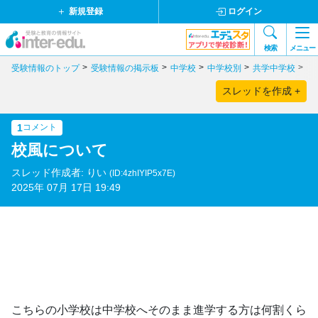
新規登録
ログイン
検索
メニュー
受験情報のトップ
受験情報の掲示板
中学校
中学校別
共学中学校
東
スレッドを作成 +
1
コメント
校風について
スレッド作成者: りい
(ID:4zhIYIP5x7E)
2025年 07月 17日 19:49
こちらの小学校は中学校へそのまま進学する方は何割くら