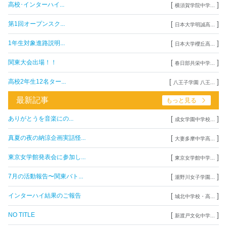
[
]
高校･インターハイ...
横須賀学院中学...
[
]
第1回オープンスク...
日本大学明誠高...
[
]
1年生対象進路説明...
日本大学櫻丘高...
[
]
関東大会出場！！
春日部共栄中学...
[
]
高校2年生12名ター...
八王子学園 八王...
最新記事
もっと見る
[
]
ありがとうを音楽にの...
成女学園中学校...
[
]
真夏の夜の納涼企画実話怪...
大妻多摩中学高...
[
]
東京女学館発表会に参加し...
東京女学館中学...
[
]
7月の活動報告〜関東バト...
瀧野川女子学園...
[
]
インターハイ結果のご報告
城北中学校・高...
[
]
NO TITLE
新渡戸文化中学...