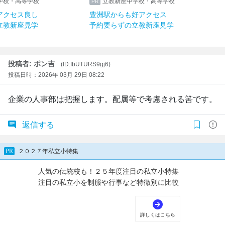
学校・高等学校
立教新座中学校・高等学校
アクセス良し
豊洲駅からも好アクセス
立教新座見学
予約要らずの立教新座見学
投稿者: ポン吉
(ID:IbUTURS9gj6)
投稿日時：2026年 03月 29日 08:22
企業の人事部は把握します。配属等で考慮される筈です。
返信する