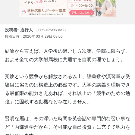
投稿者: 通行人
(ID:SHP5rXx.de2)
投稿日時：2026年 03月 29日 08:06
結論から言えば、入学後の過ごし方次第。学院に限らず、
およそ全ての大学附属校に共通する自明の理でしょう。
受験という競争から解放される以上、語彙数や演習量が受
験組に劣るのは構造上の必然です。大学の講義を理解でき
る最低限の能力さえあれば、それ以上の「競争のための勉
強」に固執する動機など存在しません。
賢明な層は、その浮いた時間を英会話や専門的な習い事な
ど「内部進学だからこそ可能な自己投資」に充てて地力を