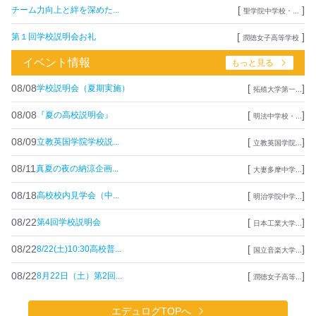
[
]
チーム力向上と絆を深めた...
聖学院中学校・...
[
]
第１回学校説明会お礼
潤徳女子高等学校
イベント情報
もっと見る
08/08
[
]
学校説明会（夏期実施）
拓殖大学第一...
08/08
[
]
『夏の高校説明会』
明法中学校・...
08/09
[
]
立教英国学院学校説...
立教英国学院...
08/11
[
]
真夏の夜の納涼企画...
大妻多摩中学...
08/18
[
]
高校校内見学会（中...
明治学院中学...
08/22
[
]
第4回学校説明会
日本工業大学...
08/22
[
]
8/22(土)10:30高校普...
国立音楽大学...
08/22
[
]
8月22日（土）第2回...
潤徳女子高等...
エデュログTOPへ