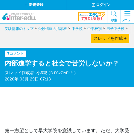
新規登録
ログイン
検索
メニュー
受験情報のトップ
受験情報の掲示板
中学校
中学校別
男子中学校
東
スレッドを作成 +
7
コメント
内部進学すると社会で苦労しないか？
スレッド作成者: 小6親
(ID:FCzZtAEh/h.)
2026年 03月 29日 07:13
第一志望として早大学院を意識しています。ただ、大学受