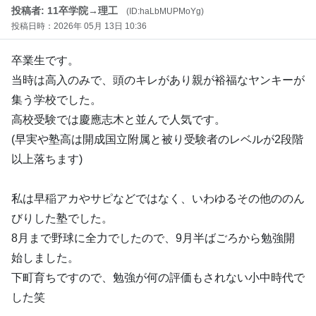
投稿者: 11卒学院→理工
(ID:haLbMUPMoYg)
投稿日時：2026年 05月 13日 10:36
卒業生です。
当時は高入のみで、頭のキレがあり親が裕福なヤンキーが
集う学校でした。
高校受験では慶應志木と並んで人気です。
(早実や塾高は開成国立附属と被り受験者のレベルが2段階
以上落ちます)
私は早稲アカやサピなどではなく、いわゆるその他ののん
びりした塾でした。
8月まで野球に全力でしたので、9月半ばごろから勉強開
始しました。
下町育ちですので、勉強が何の評価もされない小中時代で
した笑