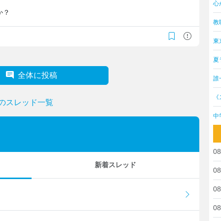
心
か？
教
東
夏
全体に投稿
誰
《
"のスレッド一覧
中
08
新着スレッド
08
08
08