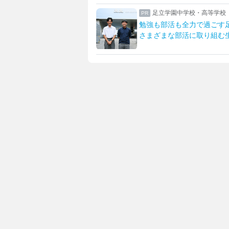
学付属高等学校・中学校
足立学園中学校・高等学校
大付属校
勉強も部活も全力で過ごす
を伸ばす女子教育
さまざまな部活に取り組む