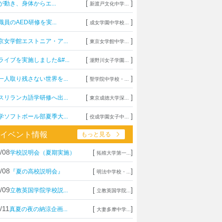
[
]
が動き、身体からエ...
新渡戸文化中学...
[
]
職員のAED研修を実...
成女学園中学校...
[
]
京女学館エストニア・ア...
東京女学館中学...
[
]
ライブを実施しました&#...
瀧野川女子学園...
[
]
一人取り残さない世界を...
聖学院中学校・...
[
]
スリランカ語学研修へ出...
東京成徳大学深...
[
]
学ソフトボール部夏季大...
佼成学園女子中...
イベント情報
もっと見る
/08
[
]
学校説明会（夏期実施）
拓殖大学第一...
/08
[
]
『夏の高校説明会』
明法中学校・...
/09
[
]
立教英国学院学校説...
立教英国学院...
/11
[
]
真夏の夜の納涼企画...
大妻多摩中学...