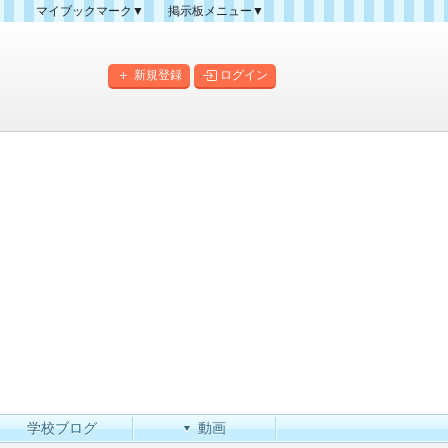
マイブックマーク▼
掲示板メニュー▼
クマーク一覧
掲示板の使い方
掲示板マップ
新規登録
ログイン
人気スレッドランキング
新規スレッド一覧
新着書き込み一覧
このカテゴリにスレッドを
作成
学校ブログ
動画