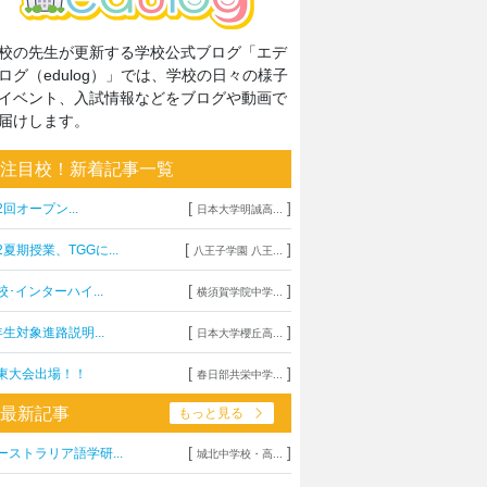
校の先生が更新する学校公式ブログ「エデ
ログ（edulog）」では、学校の日々の様子
イベント、入試情報などをブログや動画で
届けします。
注目校！新着記事一覧
[
]
2回オープン...
日本大学明誠高...
[
]
2夏期授業、TGGに...
八王子学園 八王...
[
]
校･インターハイ...
横須賀学院中学...
[
]
年生対象進路説明...
日本大学櫻丘高...
[
]
東大会出場！！
春日部共栄中学...
最新記事
もっと見る
[
]
ーストラリア語学研...
城北中学校・高...