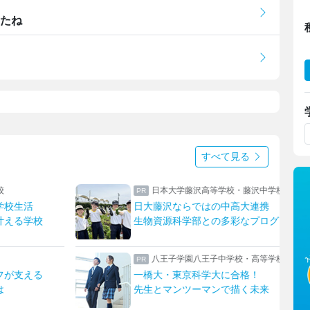
したね
すべて見る
校
日本大学藤沢高等学校・藤沢中学校
学校生活
日大藤沢ならではの中高大連携
叶える学校
生物資源科学部との多彩なプログラム
八王子学園八王子中学校・高等学校
フが支える
一橋大・東京科学大に合格！
は
先生とマンツーマンで描く未来