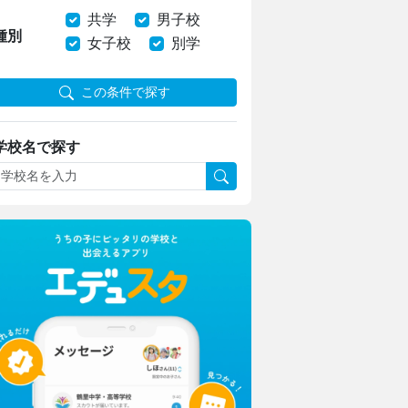
共学
男子校
種別
女子校
別学
この条件で探す
学校名で探す
上野学園中学校・高等学校
ハープやフルート！ひとり一つの楽器
上野ならではのフィールドワーク
瀧野川女子学園中学高等学校
生成AIを“アシスタント”に
発想を形にする授業でキャリア教育