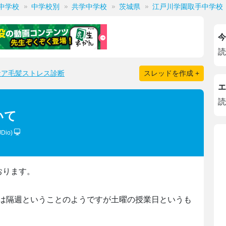
中学校
中学校別
共学中学校
茨城県
江戸川学園取手中学校
今
読
ケア毛髪ストレス診断
スレッドを作成 +
エ
読
いて
JDio)
おります。
は隔週ということのようですが土曜の授業日というも