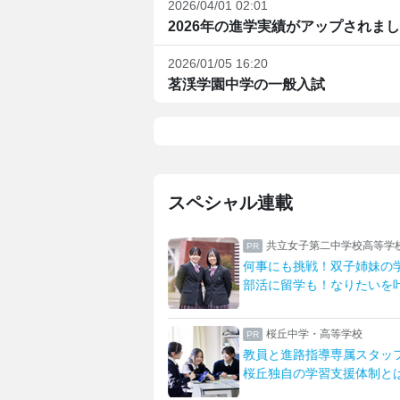
2026/04/01 02:01
2026年の進学実績がアップされま
2026/01/05 16:20
茗渓学園中学の一般入試
スペシャル連載
誠高等学校
共立女子第二中学校高等学
修で深まる生徒たちの絆
何事にも挑戦！双子姉妹の
が安心へ明誠の宿泊研修
部活に留学も！なりたいを
中学校高等学校
桜丘中学・高等学校
太鼓部部長に聞く
教員と進路指導専属スタッ
私の「好き」を見つける
桜丘独自の学習支援体制と