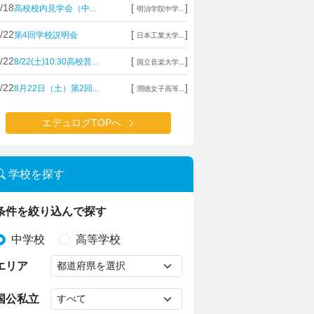
/18
[
]
高校校内見学会（中...
明治学院中学...
/22
[
]
第4回学校説明会
日本工業大学...
/22
[
]
8/22(土)10:30高校普...
国立音楽大学...
/22
[
]
8月22日（土）第2回...
潤徳女子高等...
エデュログTOPへ
学校を探す
条件を絞り込んで探す
中学校
高等学校
エリア
国公私立