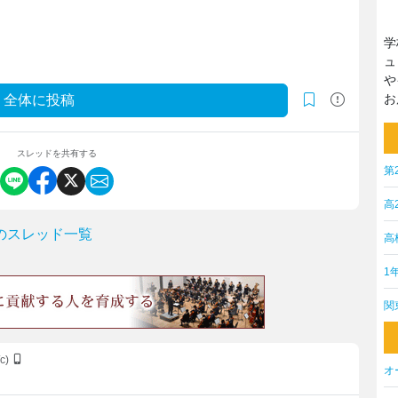
学
ュ
や
お
全体に投稿
スレッドを共有する
第
高
のスレッド一覧
高
1
関
/c)
オ