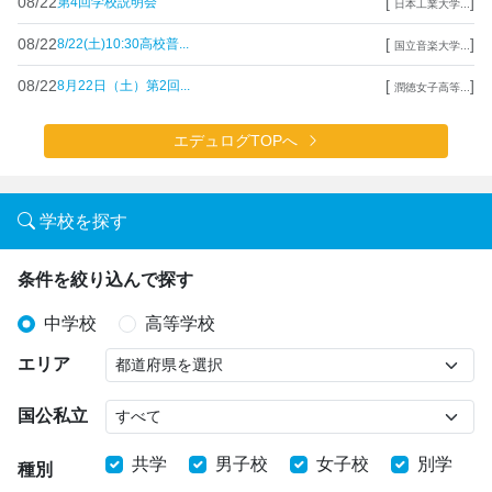
08/22
[
]
第4回学校説明会
日本工業大学...
08/22
[
]
8/22(土)10:30高校普...
国立音楽大学...
08/22
[
]
8月22日（土）第2回...
潤徳女子高等...
エデュログTOPへ
学校を探す
条件を絞り込んで探す
中学校
高等学校
エリア
国公私立
共学
男子校
女子校
別学
種別