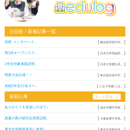
注目校！新着記事一覧
[
]
高校･インターハイ...
横須賀学院中学...
[
]
第1回オープンスク...
日本大学明誠高...
[
]
1年生対象進路説明...
日本大学櫻丘高...
[
]
関東大会出場！！
春日部共栄中学...
[
]
高校2年生12名ター...
八王子学園 八王...
最新記事
もっと見る
[
]
ありがとうを音楽にのせて♪
成女学園中学校...
[
]
真夏の夜の納涼企画実話怪...
大妻多摩中学高...
[
]
東京女学館発表会に参加し...
東京女学館中学...