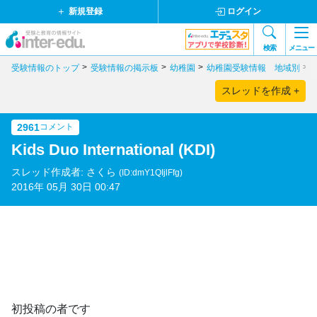
新規登録
ログイン
検索
メニュー
受験情報のトップ
受験情報の掲示板
幼稚園
幼稚園受験情報 地域別
スレッドを作成 +
2961
コメント
Kids Duo International (KDI)
スレッド作成者: さくら
(ID:dmY1QIjlFfg)
2016年 05月 30日 00:47
初投稿の者です