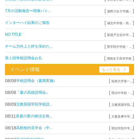
[
]
7月の活動報告〜関東バト...
瀧野川女子学園...
[
]
インターハイ結果のご報告
城北中学校・高...
[
]
NO TITLE
新渡戸文化中学...
[
]
チーム力向上と絆を深めた...
聖学院中学校・...
[
]
第１回学校説明会お礼
潤徳女子高等学校
イベント情報
もっと見る
08/08
[
]
学校説明会（夏期実施）
拓殖大学第一...
08/08
[
]
『夏の高校説明会』
明法中学校・...
08/09
[
]
立教英国学院学校説...
立教英国学院...
08/11
[
]
真夏の夜の納涼企画...
大妻多摩中学...
08/18
[
]
高校校内見学会（中...
明治学院中学...