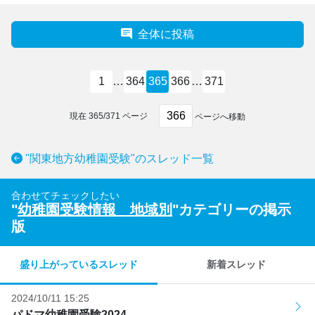
全体に投稿
1
…
364
365
366
…
371
現在
365
/
371
ページ
ページへ移動
"関東地方幼稚園受験"のスレッド一覧
合わせてチェックしたい
"
幼稚園受験情報 地域別
"カテゴリーの掲示
版
盛り上がっているスレッド
新着スレッド
2024/10/11 15:25
パドマ幼稚園受験2024