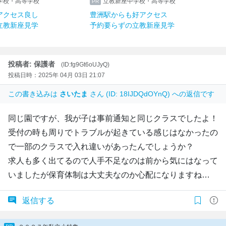
学校・高等学校
立教新座中学校・高等学校
アクセス良し
豊洲駅からも好アクセス
立教新座見学
予約要らずの立教新座見学
投稿者: 保護者
(ID:fg9Gt6oUJyQ)
投稿日時：2025年 04月 03日 21:07
この書き込みは
さいたま
さん (ID: 18IJDQdOYnQ) への返信です
同じ園ですが、我が子は事前通知と同じクラスでしたよ！
受付の時も周りでトラブルが起きている感じはなかったの
で一部のクラスで入れ違いがあったんでしょうか？
求人も多く出てるので人手不足なのは前から気にはなって
いましたが保育体制は大丈夫なのか心配になりますね…
返信する