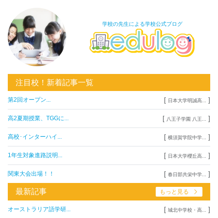
学校の先生による学校公式ブログ
注目校！新着記事一覧
[
]
第2回オープン...
日本大学明誠高...
[
]
高2夏期授業、TGGに...
八王子学園 八王...
[
]
高校･インターハイ...
横須賀学院中学...
[
]
1年生対象進路説明...
日本大学櫻丘高...
[
]
関東大会出場！！
春日部共栄中学...
最新記事
もっと見る
[
]
オーストラリア語学研...
城北中学校・高...