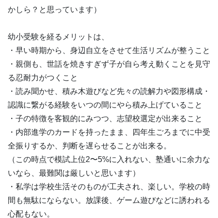
かしら？と思っています）
幼小受験を経るメリットは、
・早い時期から、身辺自立をさせて生活リズムが整うこと
・親側も、世話を焼きすぎず子が自ら考え動くことを見守
る忍耐力がつくこと
・読み聞かせ、積み木遊びなど先々の読解力や図形構成・
認識に繋がる経験をいつの間にやら積み上げていること
・子の特徴を客観的にみつつ、志望校選定が出来ること
・内部進学のカードを持ったまま、四年生ごろまでに中受
全振りするか、判断を遅らせることが出来る。
（この時点で模試上位2〜5%に入れない、塾通いに余力な
いなら、最難関は厳しいと思います）
・私学は学校生活そのものが工夫され、楽しい。学校の時
間も無駄にならない。放課後、ゲーム遊びなどに誘われる
心配もない。