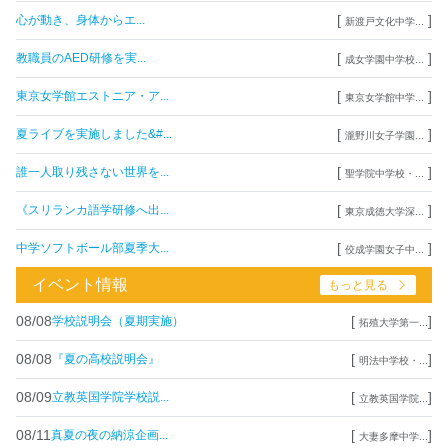
[
]
心が動き、身体からエ...
新渡戸文化中学...
[
]
教職員のAED研修を実...
成女学園中学校...
[
]
東京女学館エストニア・ア...
東京女学館中学...
[
]
夏ライブを実施しました&#...
瀧野川女子学園...
[
]
誰一人取り残さない世界を...
聖学院中学校・...
[
]
《スリランカ語学研修へ出...
東京成徳大学深...
[
]
中学ソフトボール部夏季大...
佼成学園女子中...
イベント情報
もっと見る
08/08
[
]
学校説明会（夏期実施）
拓殖大学第一...
08/08
[
]
『夏の高校説明会』
明法中学校・...
08/09
[
]
立教英国学院学校説...
立教英国学院...
08/11
[
]
真夏の夜の納涼企画...
大妻多摩中学...