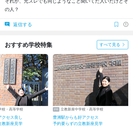
それか、元スレでも同じようなこと聞いてた人いたけどそ
の人？
返信する
おすすめ学校特集
すべて見る
学校・高等学校
立教新座中学校・高等学校
アクセス良し
豊洲駅からも好アクセス
立教新座見学
予約要らずの立教新座見学