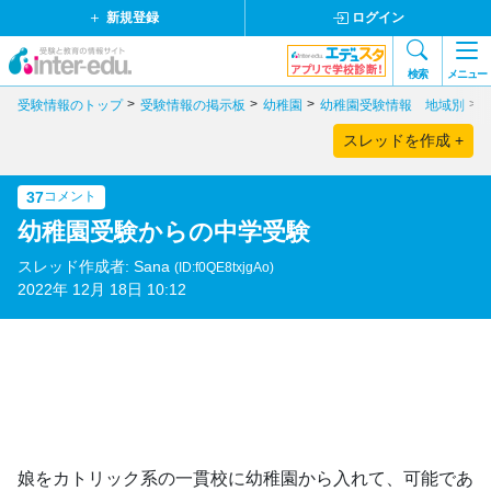
新規登録
ログイン
検索
メニュー
受験情報のトップ
受験情報の掲示板
幼稚園
幼稚園受験情報 地域別
スレッドを作成 +
37
コメント
幼稚園受験からの中学受験
スレッド作成者: Sana
(ID:f0QE8txjgAo)
2022年 12月 18日 10:12
娘をカトリック系の一貫校に幼稚園から入れて、可能であ