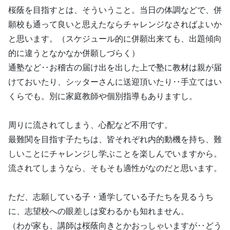
桜蔭を目指すとは、そういうこと。当日の体調などで、併
願校も通って良いと思えたならチャレンジなさればよいか
と思います。（スケジュール的に併願出来ても、出題傾向
的に違うとなかなか併願しづらく）
通塾など‥お稽古の届け出を出した上で塾に教材は親が届
けておいたり、シッターさんに送迎頂いたり‥手立てはい
くらでも。別に家庭教師や個別指導もありますし。
周りに流されてしまう、心配など不用です。
最難関を目指す子たちは、皆それぞれ内的動機を持ち、難
しいことにチャレンジし学ぶことを楽しんでいますから。
流されてしまうなら、そもそも適性がなのだと思います。
ただ、志願している子・通学している子たちを見るうち
に、志望校への眼差しは変わるかも知れません。
（わが家も、講師は桜蔭向きとかおっしゃいますが‥どう