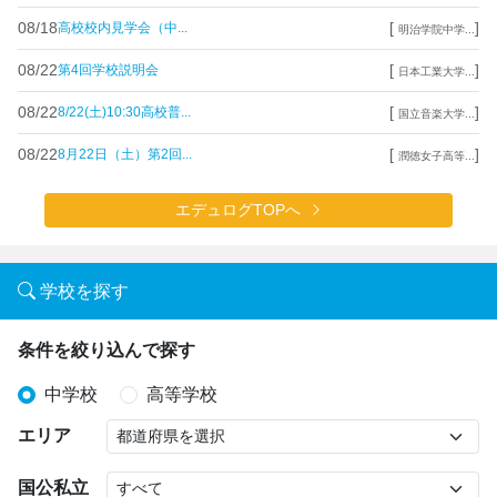
08/18
[
]
高校校内見学会（中...
明治学院中学...
08/22
[
]
第4回学校説明会
日本工業大学...
08/22
[
]
8/22(土)10:30高校普...
国立音楽大学...
08/22
[
]
8月22日（土）第2回...
潤徳女子高等...
エデュログTOPへ
学校を探す
条件を絞り込んで探す
中学校
高等学校
エリア
国公私立