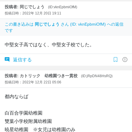
投稿者: 同じでしょう
(ID:vknEpbmiOfM)
投稿日時：2022年 12月 20日 19:11
この書き込みは
同じでしょう
さん (ID: vknEpbmiOfM) への返信
です
中堅女子高ではなく、中堅女子校でした。
返信する
投稿者: カトリック 幼稚園つき一貫校
(ID:jRpDN48HsRQ)
投稿日時：2022年 12月 22日 05:06
都内ならば
白百合学園幼稚園
雙葉小学校附属幼稚園
暁星幼稚園 ※女児は幼稚園のみ