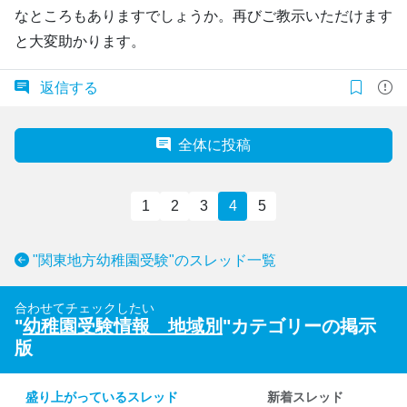
なところもありますでしょうか。再びご教示いただけます
と大変助かります。
返信する
全体に投稿
1
2
3
4
5
"関東地方幼稚園受験"のスレッド一覧
合わせてチェックしたい
"
幼稚園受験情報 地域別
"カテゴリーの掲示
版
盛り上がっているスレッド
新着スレッド