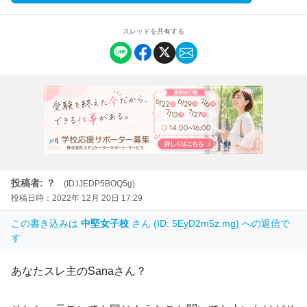
スレッドを共有する
投稿者: ？
(ID:lJEDP5BOQ5g)
投稿日時：2022年 12月 20日 17:29
この書き込みは
中堅女子校
さん (ID: 5EyD2m5z.mg) への返信で
す
あなたスレ主のSanaさん？