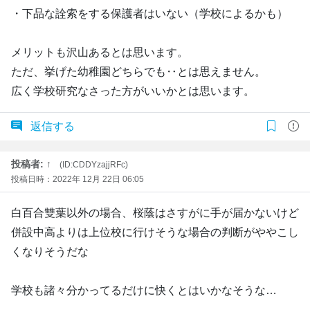
・下品な詮索をする保護者はいない（学校によるかも）
メリットも沢山あるとは思います。
ただ、挙げた幼稚園どちらでも‥とは思えません。
広く学校研究なさった方がいいかとは思います。
返信する
投稿者: ↑
(ID:CDDYzajjRFc)
投稿日時：2022年 12月 22日 06:05
白百合雙葉以外の場合、桜蔭はさすがに手が届かないけど
併設中高よりは上位校に行けそうな場合の判断がややこし
くなりそうだな
学校も諸々分かってるだけに快くとはいかなそうな…