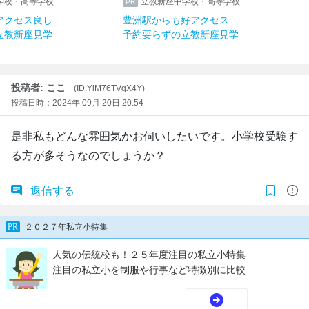
学校・高等学校
立教新座中学校・高等学校
アクセス良し
豊洲駅からも好アクセス
立教新座見学
予約要らずの立教新座見学
投稿者: ここ
(ID:YiM76TVqX4Y)
投稿日時：2024年 09月 20日 20:54
是非私もどんな雰囲気かお伺いしたいです。小学校受験す
る方が多そうなのでしょうか？
返信する