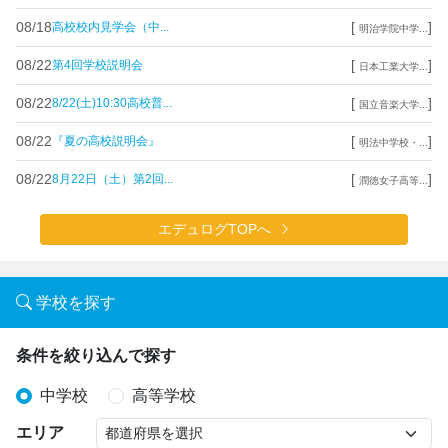
08/18
[
]
高校校内見学会（中...
明治学院中学...
08/22
[
]
第4回学校説明会
日本工業大学...
08/22
[
]
8/22(土)10:30高校普...
国立音楽大学...
08/22
[
]
『夏の高校説明会』
明法中学校・...
08/22
[
]
8月22日（土）第2回...
潤徳女子高等...
エデュログTOPへ
学校を探す
条件を絞り込んで探す
中学校
高等学校
エリア