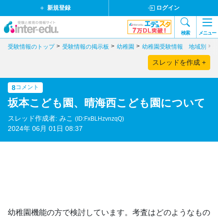
新規登録
ログイン
検索
メニュー
受験情報のトップ
受験情報の掲示板
幼稚園
幼稚園受験情報 地域別
スレッドを作成 +
8
コメント
坂本こども園、晴海西こども園について
スレッド作成者: みこ
(ID:FxBLHzvnzqQ)
2024年 06月 01日 08:37
幼稚園機能の方で検討しています。考査はどのようなもの