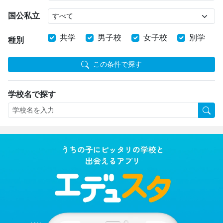
国公私立
共学
男子校
女子校
別学
種別
この条件で探す
学校名で探す