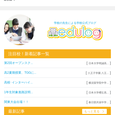
学校の先生による学校公式ブログ
注目校！新着記事一覧
[
]
第2回オープンスク...
日本大学明誠高...
[
]
高2夏期授業、TGGに...
八王子学園 八王...
[
]
高校･インターハイ...
横須賀学院中学...
[
]
1年生対象進路説明...
日本大学櫻丘高...
[
]
関東大会出場！！
春日部共栄中学...
最新記事
もっと見る