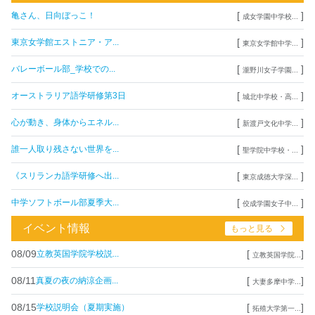
[
]
亀さん、日向ぼっこ！
成女学園中学校...
[
]
東京女学館エストニア・ア...
東京女学館中学...
[
]
バレーボール部_学校での...
瀧野川女子学園...
[
]
オーストラリア語学研修第3日
城北中学校・高...
[
]
心が動き、身体からエネル...
新渡戸文化中学...
[
]
誰一人取り残さない世界を...
聖学院中学校・...
[
]
《スリランカ語学研修へ出...
東京成徳大学深...
[
]
中学ソフトボール部夏季大...
佼成学園女子中...
イベント情報
もっと見る
08/09
[
]
立教英国学院学校説...
立教英国学院...
08/11
[
]
真夏の夜の納涼企画...
大妻多摩中学...
08/15
[
]
学校説明会（夏期実施）
拓殖大学第一...