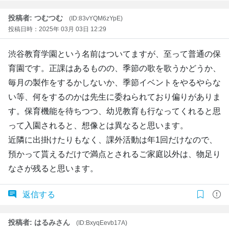
投稿者: つむつむ
(ID:83vYQM6zYpE)
投稿日時：2025年 03月 03日 12:29
渋谷教育学園という名前はついてますが、至って普通の保
育園です。正課はあるものの、季節の歌を歌うかどうか、
毎月の製作をするかしないか、季節イベントをやるやらな
い等、何をするのかは先生に委ねられており偏りがありま
す。保育機能を待ちつつ、幼児教育も行なってくれると思
って入園されると、想像とは異なると思います。
近隣に出掛けたりもなく、課外活動は年1回だけなので、
預かって貰えるだけで満点とされるご家庭以外は、物足り
なさが残ると思います。
返信する
投稿者: はるみさん
(ID:BxyqEevb17A)