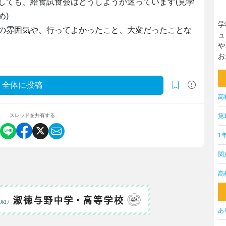
しても、給食試食会はどうしようか迷っています(見学
め)
学
の雰囲気や、行ってよかったこと、大変だったことな
ュ
や
お
全体に投稿
高
第
スレッドを共有する
1
関
高
あ