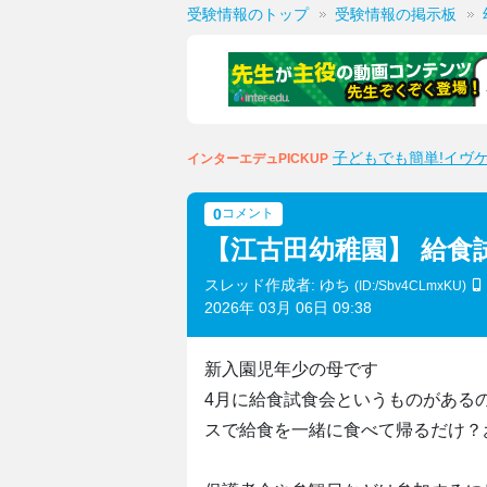
受験情報のトップ
受験情報の掲示板
子どもでも簡単!イヴ
インターエデュPICKUP
0
コメント
【江古田幼稚園】 給食
スレッド作成者: ゆち
(ID:/Sbv4CLmxKU)
2026年 03月 06日 09:38
新入園児年少の母です
4月に給食試食会というものがある
スで給食を一緒に食べて帰るだけ？