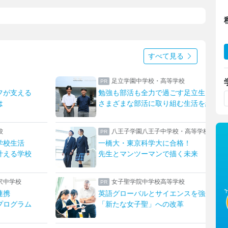
すべて見る
足立学園中学校・高等学校
フが支える
勉強も部活も全力で過ごす足立生
は
さまざまな部活に取り組む生活を紹介
校
八王子学園八王子中学校・高等学校
学校生活
一橋大・東京科学大に合格！
叶える学校
先生とマンツーマンで描く未来
沢中学校
女子聖学院中学校高等学校
連携
英語グローバルとサイエンスを強化！
プログラム
「新たな女子聖」への改革