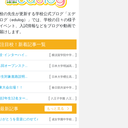
校の先生が更新する学校公式ブログ「エデ
ログ（edulog）」では、学校の日々の様子
イベント、入試情報などをブログや動画で
届けします。
注目校！新着記事一覧
[
]
校･インターハイ...
横須賀学院中学...
[
]
1回オープンスク...
日本大学明誠高...
[
]
年生対象進路説明...
日本大学櫻丘高...
[
]
東大会出場！！
春日部共栄中学...
[
]
校2年生12名ター...
八王子学園 八王...
最新記事
もっと見る
[
]
りがとうを音楽にのせて♪
成女学園中学校...