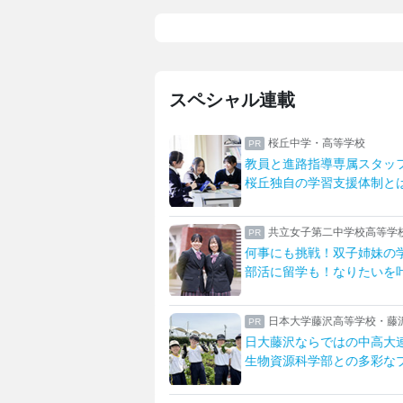
スペシャル連載
誠高等学校
桜丘中学・高等学校
修で深まる生徒たちの絆
教員と進路指導専属スタッ
が安心へ明誠の宿泊研修
桜丘独自の学習支援体制と
中学校高等学校
共立女子第二中学校高等学
太鼓部部長に聞く
何事にも挑戦！双子姉妹の
私の「好き」を見つける
部活に留学も！なりたいを
学付属高等学校・中学校
日本大学藤沢高等学校・藤
大付属校
日大藤沢ならではの中高大
を伸ばす女子教育
生物資源科学部との多彩な