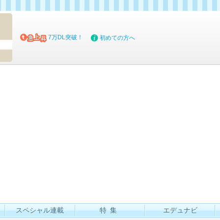
マイブッ
7万DL突破！
初めての方へ
スペシャル連載
特集
エデュナビ