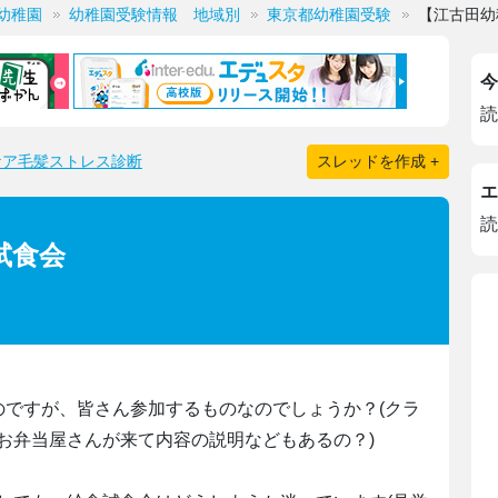
幼稚園
幼稚園受験情報 地域別
東京都幼稚園受験
【江古田幼
今
読
ケア毛髪ストレス診断
スレッドを作成 +
エ
読
試食会
のですが、皆さん参加するものなのでしょうか？(クラ
お弁当屋さんが来て内容の説明などもあるの？)