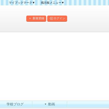
マイブックマーク▼
掲示板メニュー▼
クマーク一覧
掲示板の使い方
掲示板マップ
新規登録
ログイン
人気スレッドランキング
新規スレッド一覧
新着書き込み一覧
このカテゴリにスレッドを
作成
学校ブログ
動画