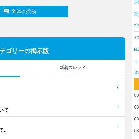
真
全体に投稿
東
7
イ
NO
カテゴリーの掲示版
チ
新着スレッド
第
08
08
いて
08
て。
08