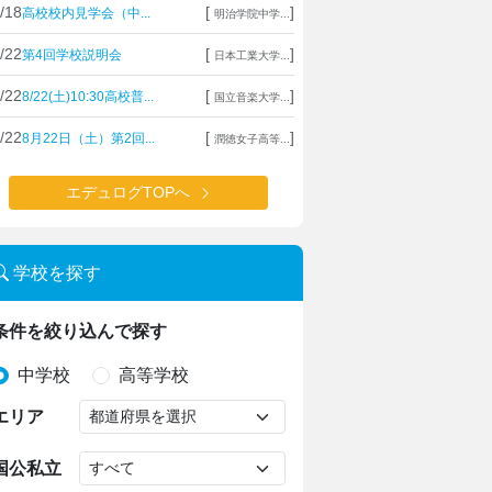
/18
[
]
高校校内見学会（中...
明治学院中学...
/22
[
]
第4回学校説明会
日本工業大学...
/22
[
]
8/22(土)10:30高校普...
国立音楽大学...
/22
[
]
8月22日（土）第2回...
潤徳女子高等...
エデュログTOPへ
学校を探す
条件を絞り込んで探す
中学校
高等学校
エリア
国公私立