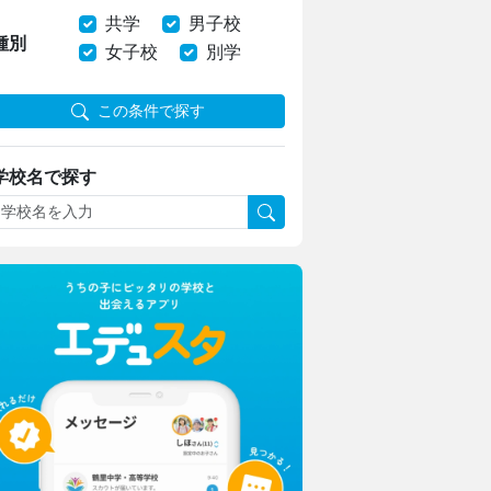
共学
男子校
種別
女子校
別学
この条件で探す
上野学園中学校・高等学校
学校名で探す
ハープやフルート！ひとり一つの楽器
上野ならではのフィールドワーク
日本大学豊山女子中学校・高等学校
理想を形にデザインと機能性をアップ
生徒たちに託された夏服リニューアル
東京家政大学附属女子中学校高等学校
新校長に就任！未来の展望について取材