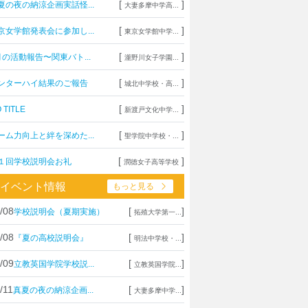
[
]
夏の夜の納涼企画実話怪...
大妻多摩中学高...
[
]
京女学館発表会に参加し...
東京女学館中学...
[
]
月の活動報告〜関東バト...
瀧野川女子学園...
[
]
ンターハイ結果のご報告
城北中学校・高...
[
]
 TITLE
新渡戸文化中学...
[
]
ーム力向上と絆を深めた...
聖学院中学校・...
[
]
１回学校説明会お礼
潤徳女子高等学校
イベント情報
もっと見る
/08
[
]
学校説明会（夏期実施）
拓殖大学第一...
/08
[
]
『夏の高校説明会』
明法中学校・...
/09
[
]
立教英国学院学校説...
立教英国学院...
/11
[
]
真夏の夜の納涼企画...
大妻多摩中学...