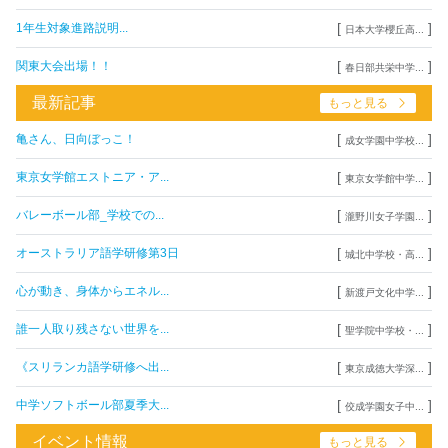
[
]
1年生対象進路説明...
日本大学櫻丘高...
[
]
関東大会出場！！
春日部共栄中学...
最新記事
もっと見る
[
]
亀さん、日向ぼっこ！
成女学園中学校...
[
]
東京女学館エストニア・ア...
東京女学館中学...
[
]
バレーボール部_学校での...
瀧野川女子学園...
[
]
オーストラリア語学研修第3日
城北中学校・高...
[
]
心が動き、身体からエネル...
新渡戸文化中学...
[
]
誰一人取り残さない世界を...
聖学院中学校・...
[
]
《スリランカ語学研修へ出...
東京成徳大学深...
[
]
中学ソフトボール部夏季大...
佼成学園女子中...
イベント情報
もっと見る