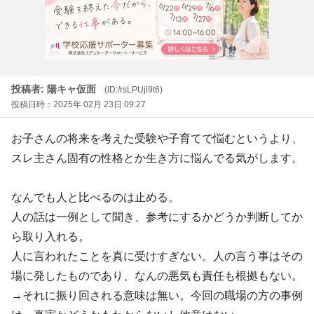
投稿者: 陽キャ仮面
(ID:/rsLPUjl9t6)
投稿日時：2025年 02月 23日 09:27
お子さんの将来を考えた受験や子育てで悩むというより、
スレ主さん固有の性格とか生き方に悩んでる気がします。
なんでも人と比べるのは止める。
人の話は一例として聞き、参考にするかどうか判断してか
ら取り入れる。
人に言われたことを真に受けすぎない。人の言う事はその
場に発したものであり、なんの悪気も責任も根拠もない。
→それに振り回される意味は無い。今回の職場の方の事例