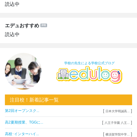
読込中
エデュおすすめ
読込中
学校の先生による学校公式ブログ
注目校！新着記事一覧
[
]
第2回オープンスク...
日本大学明誠高...
[
]
高2夏期授業、TGGに...
八王子学園 八王...
[
]
高校･インターハイ...
横須賀学院中学...