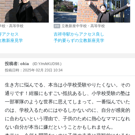
学校・高等学校
立教新座中学校・高等学校
好アクセス
吉祥寺駅からアクセス良し
立教新座見学
予約要らずの立教新座見学
投稿者: okia
(ID:Y/m/kKUD98.)
投稿日時：2025年 02月 23日 10:34
生き方に悩んでる、本当は小学校受験やりたくない。その
通りです！紺服にもすごい抵抗あるし、小学校受験の塾は
一部軍隊のような世界に思えてしまって。一番悩んでいた
のは、学校入るためにはやるしかないのに、自分が感覚的
に合わないという理由で、子供のために熱心なママになれ
ない自分が本当に嫌だということかもしれません。