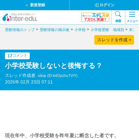
新規登録
ログイン
検索
メニュー
受験情報のトップ
受験情報の掲示板
小学校
小学校受験 地域別
東京
スレッドを作成 +
17
コメント
小学校受験しないと後悔する？
スレッド作成者: okia
(ID:k4Dpzhu7V/Y)
2025年 02月 23日 07:11
現在年中、小学校受験を昨年夏に断念した者です。