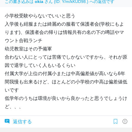
この書き込みは
okia
さん (ID: Y/m/kKUD98.) への返信です
小学校受験やらないでいいと思う
入学後も紺服または綺麗めの服着て保護者会(学校にもよ
ります)、保護者会の帰りは情報共有の名の下の噂話やマ
ウント合戦ランチ
幼児教室はその予備軍
合わない人にとっては苦痛でしかないですから、それが原
因で退学していく人もいるくらい
付属大学が上位の付属小または中高偏差値が高いなら6年
間我慢も出来るけど、ほとんどの小学校の中高は偏差値低
いです
低学年のうちは環境が良いから良かったと思うでしょうけ
ど、、、
返信する