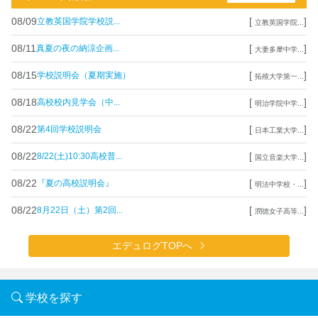
08/09
[
]
立教英国学院学校説...
立教英国学院...
08/11
[
]
真夏の夜の納涼企画...
大妻多摩中学...
08/15
[
]
学校説明会（夏期実施）
拓殖大学第一...
08/18
[
]
高校校内見学会（中...
明治学院中学...
08/22
[
]
第4回学校説明会
日本工業大学...
08/22
[
]
8/22(土)10:30高校普...
国立音楽大学...
08/22
[
]
『夏の高校説明会』
明法中学校・...
08/22
[
]
8月22日（土）第2回...
潤徳女子高等...
エデュログTOPへ
学校を探す