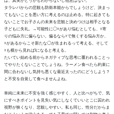
は、真実かどうかもわからないし他意はない。
タラレバからの悲観も防衛本能からでしょうけど、決まっ
てもないことを悪い方に考えるのは止める。特に起きても
ないことでお子さんの未来を悲観と決めつけは相手となる
子どもに失礼。→可能性に◯☓があり悩むとしても、☓寄
りの悩み方に偏らない。偏るなら☓で無くする悩み方か、
☓があるからこそ新たな◯が生まれるって考える。そして
☓も横から見ればIになると考える。
たいてい始める前からネガティブな思考に覆われることっ
てやりたくないことでしょうね。ラーメン食べたら約束に
間に合わないし気持ち悪くな最近太ったのにどうしよう？
と不安を自覚して食べませんよね。
単純に未来に不安を強く感じやすく、人と比べがちで、気
にすべきポイントを見失い気にしなくていいとこに囚われ
視野が狭くなり、悲観しやすい。私も同じ。性分だからま