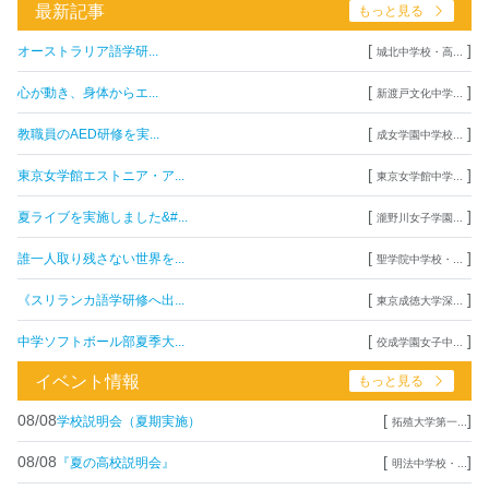
最新記事
もっと見る
[
]
オーストラリア語学研...
城北中学校・高...
[
]
心が動き、身体からエ...
新渡戸文化中学...
[
]
教職員のAED研修を実...
成女学園中学校...
[
]
東京女学館エストニア・ア...
東京女学館中学...
[
]
夏ライブを実施しました&#...
瀧野川女子学園...
[
]
誰一人取り残さない世界を...
聖学院中学校・...
[
]
《スリランカ語学研修へ出...
東京成徳大学深...
[
]
中学ソフトボール部夏季大...
佼成学園女子中...
イベント情報
もっと見る
08/08
[
]
学校説明会（夏期実施）
拓殖大学第一...
08/08
[
]
『夏の高校説明会』
明法中学校・...