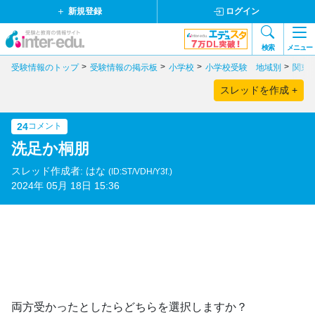
新規登録
ログイン
検索
メニュー
受験情報のトップ
受験情報の掲示板
小学校
小学校受験 地域別
関東
スレッドを作成 +
24
コメント
洗足か桐朋
スレッド作成者: はな
(ID:ST/VDH/Y3f.)
2024年 05月 18日 15:36
両方受かったとしたらどちらを選択しますか？