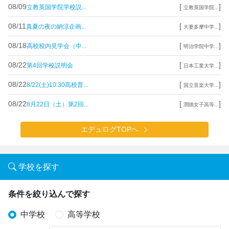
08/09
[
]
立教英国学院学校説...
立教英国学院...
08/11
[
]
真夏の夜の納涼企画...
大妻多摩中学...
08/18
[
]
高校校内見学会（中...
明治学院中学...
08/22
[
]
第4回学校説明会
日本工業大学...
08/22
[
]
8/22(土)10:30高校普...
国立音楽大学...
08/22
[
]
8月22日（土）第2回...
潤徳女子高等...
エデュログTOPへ
学校を探す
条件を絞り込んで探す
中学校
高等学校