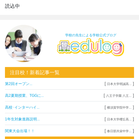
読込中
学校の先生による学校公式ブログ
注目校！新着記事一覧
[
]
第2回オープン...
日本大学明誠高...
[
]
高2夏期授業、TGGに...
八王子学園 八王...
[
]
高校･インターハイ...
横須賀学院中学...
[
]
1年生対象進路説明...
日本大学櫻丘高...
[
]
関東大会出場！！
春日部共栄中学...