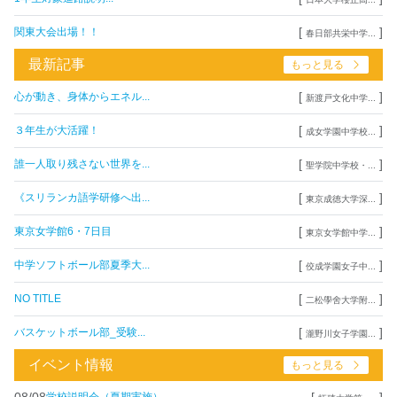
[
]
関東大会出場！！
春日部共栄中学...
最新記事
もっと見る
[
]
心が動き、身体からエネル...
新渡戸文化中学...
[
]
３年生が大活躍！
成女学園中学校...
[
]
誰一人取り残さない世界を...
聖学院中学校・...
[
]
《スリランカ語学研修へ出...
東京成徳大学深...
[
]
東京女学館6・7日目
東京女学館中学...
[
]
中学ソフトボール部夏季大...
佼成学園女子中...
[
]
NO TITLE
二松學舍大学附...
[
]
バスケットボール部_受験...
瀧野川女子学園...
イベント情報
もっと見る
08/08
[
]