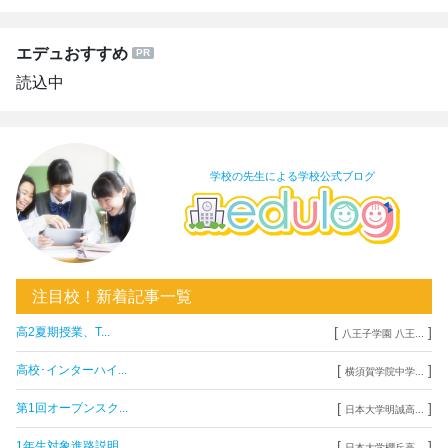
エデュおすすめ
読込中
学校の先生による学校公式ブログ
注目校！新着記事一覧
[
]
高2夏期授業、T...
八王子学園 八王...
[
]
高校･インターハイ...
横須賀学院中学...
[
]
第1回オープンスク...
日本大学明誠高...
[
]
1年生対象進路説明...
日本大学櫻丘高...