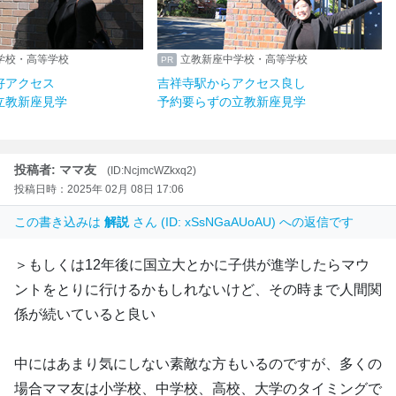
学校・高等学校
立教新座中学校・高等学校
好アクセス
吉祥寺駅からアクセス良し
立教新座見学
予約要らずの立教新座見学
投稿者: ママ友
(ID:NcjmcWZkxq2)
投稿日時：2025年 02月 08日 17:06
この書き込みは
解説
さん (ID: xSsNGaAUoAU) への返信です
＞もしくは12年後に国立大とかに子供が進学したらマウ
ントをとりに行けるかもしれないけど、その時まで人間関
係が続いていると良い
中にはあまり気にしない素敵な方もいるのですが、多くの
場合ママ友は小学校、中学校、高校、大学のタイミングで