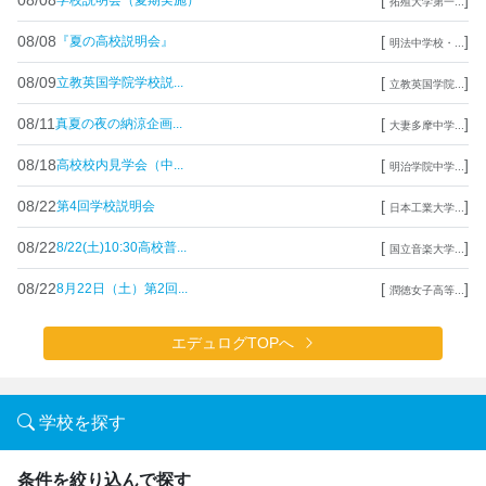
学校説明会（夏期実施）
拓殖大学第一...
08/08
[
]
『夏の高校説明会』
明法中学校・...
08/09
[
]
立教英国学院学校説...
立教英国学院...
08/11
[
]
真夏の夜の納涼企画...
大妻多摩中学...
08/18
[
]
高校校内見学会（中...
明治学院中学...
08/22
[
]
第4回学校説明会
日本工業大学...
08/22
[
]
8/22(土)10:30高校普...
国立音楽大学...
08/22
[
]
8月22日（土）第2回...
潤徳女子高等...
エデュログTOPへ
学校を探す
条件を絞り込んで探す