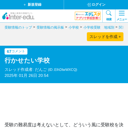
新規登録
ログイン
検索
メニュー
受験情報のトップ
受験情報の掲示板
小学校
小学校受験 地域別
関東
スレッドを作成 +
67
コメント
行かせたい学校
スレッド作成者: だんご
(ID:.ElhDtwWXCQ)
2025年 01月 26日 20:54
受験の難易度は考えないとして、どういう風に受験校を決