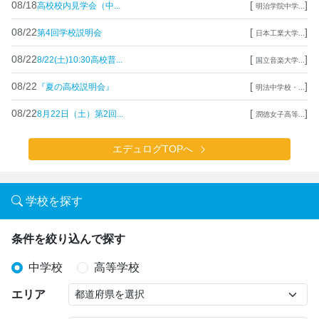
08/18
[
]
高校校内見学会（中...
明治学院中学...
08/22
[
]
第4回学校説明会
日本工業大学...
08/22
[
]
8/22(土)10:30高校普...
国立音楽大学...
08/22
[
]
『夏の高校説明会』
明法中学校・...
08/22
[
]
8月22日（土）第2回...
潤徳女子高等...
エデュログTOPへ
学校を探す
条件を絞り込んで探す
中学校
高等学校
エリア