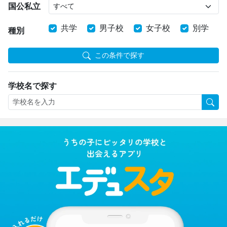
国公私立
共学
男子校
女子校
別学
種別
この条件で探す
学校名で探す