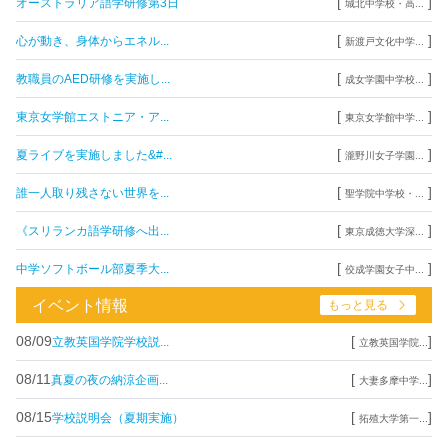
[
]
オーストラリア語学研修第3日
城北中学校・高...
[
]
心が動き、身体からエネル...
新渡戸文化中学...
[
]
教職員のAED研修を実施し...
成女学園中学校...
[
]
東京女学館エストニア・ア...
東京女学館中学...
[
]
夏ライブを実施しました&#...
瀧野川女子学園...
[
]
誰一人取り残さない世界を...
聖学院中学校・...
[
]
《スリランカ語学研修へ出...
東京成徳大学深...
[
]
中学ソフトボール部夏季大...
佼成学園女子中...
イベント情報
もっと見る
08/09
[
]
立教英国学院学校説...
立教英国学院...
08/11
[
]
真夏の夜の納涼企画...
大妻多摩中学...
08/15
[
]
学校説明会（夏期実施）
拓殖大学第一...