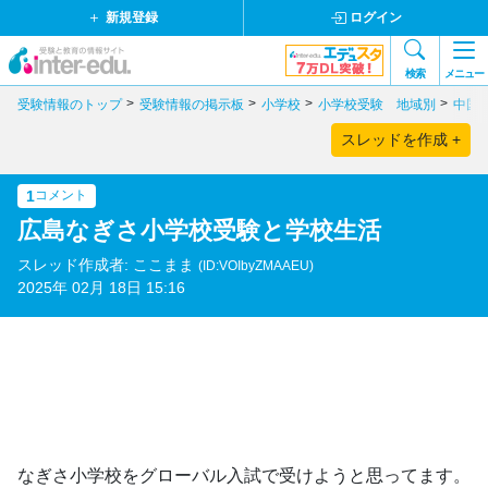
新規登録
ログイン
検索
メニュー
受験情報のトップ
受験情報の掲示板
小学校
小学校受験 地域別
中国
スレッドを作成 +
1
コメント
広島なぎさ小学校受験と学校生活
スレッド作成者: ここまま
(ID:VOIbyZMAAEU)
2025年 02月 18日 15:16
なぎさ小学校をグローバル入試で受けようと思ってます。