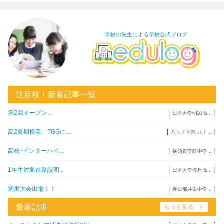
学校の先生による学校公式ブログ
注目校！新着記事一覧
[
]
第2回オープン...
日本大学明誠高...
[
]
高2夏期授業、TGGに...
八王子学園 八王...
[
]
高校･インターハイ...
横須賀学院中学...
[
]
1年生対象進路説明...
日本大学櫻丘高...
[
]
関東大会出場！！
春日部共栄中学...
最新記事
もっと見る