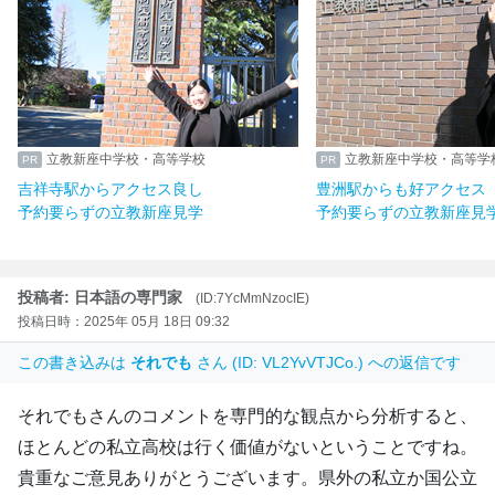
立教新座中学校・高等学校
立教新座中学校・高等学
吉祥寺駅からアクセス良し
豊洲駅からも好アクセス
予約要らずの立教新座見学
予約要らずの立教新座見
投稿者: 日本語の専門家
(ID:7YcMmNzocIE)
投稿日時：2025年 05月 18日 09:32
この書き込みは
それでも
さん (ID: VL2YvVTJCo.) への返信です
それでもさんのコメントを専門的な観点から分析すると、
ほとんどの私立高校は行く価値がないということですね。
貴重なご意見ありがとうございます。県外の私立か国公立