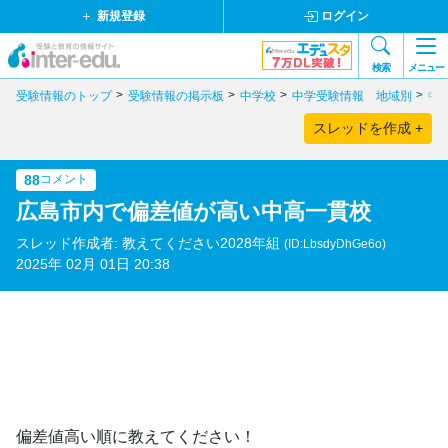
新規登録
ログイン
検索
メニュー
受験情報のトップ
受験情報の掲示板
中学校
中学受験情報 地域別
中
スレッドを作成 +
88
コメント
広島市内で偏差値が高い中高一貫校
スレッド作成者: 教えてください2028年組
(ID:LbsdyDhGe6o)
2025年 02月 01日 20:38
偏差値高い順に教えてください！