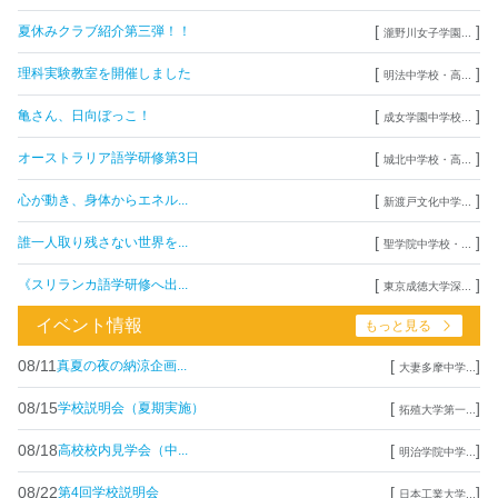
[
]
夏休みクラブ紹介第三弾！！
瀧野川女子学園...
[
]
理科実験教室を開催しました
明法中学校・高...
[
]
亀さん、日向ぼっこ！
成女学園中学校...
[
]
オーストラリア語学研修第3日
城北中学校・高...
[
]
心が動き、身体からエネル...
新渡戸文化中学...
[
]
誰一人取り残さない世界を...
聖学院中学校・...
[
]
《スリランカ語学研修へ出...
東京成徳大学深...
イベント情報
もっと見る
08/11
[
]
真夏の夜の納涼企画...
大妻多摩中学...
08/15
[
]
学校説明会（夏期実施）
拓殖大学第一...
08/18
[
]
高校校内見学会（中...
明治学院中学...
08/22
[
]
第4回学校説明会
日本工業大学...