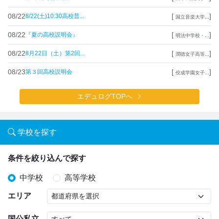
08/22
[
]
8/22(土)10:30高校普...
国立音楽大学...
08/22
[
]
『夏の高校説明会』
明法中学校・...
08/22
[
]
8月22日（土）第2回...
潤徳女子高等...
08/23
[
]
第３回高校説明会
佼成学園女子...
エデュログTOPへ
学校を探す
条件を絞り込んで探す
中学校
高等学校
エリア
国公私立