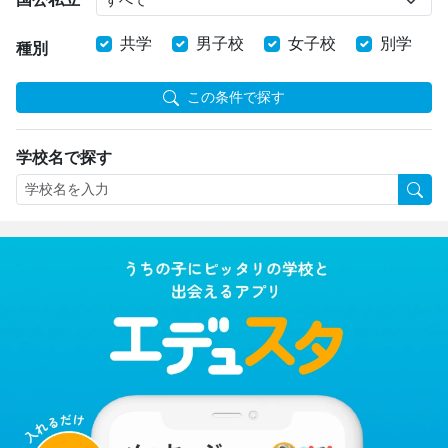
共学
男子校
女子校
別学
種別
この条件で探す
学校名で探す