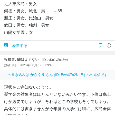
近大東広島：男女
崇徳：男女、城北：男 ～35
新庄：男女、比治山：男女
武田：男女、独創：男女、
山陽女学園：女
返信する
投稿者: 嘘はよくない
(ID:eyKg1vZna5w)
投稿日時：2025年 06月 19日 09:43
この書き込みは
からくり
さん (ID: EwbX7s2NLE.) への返信です
現状をご存知ないようで。
奨学金の対象者はほとんどいないみたいです。下位は底上
げが必要でしょうが、それはどこの学校もそうでしょう。
具体的には書きませんが今年度の入学生は特に。広島全体