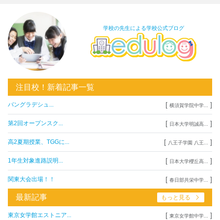
学校の先生による学校公式ブログ
注目校！新着記事一覧
[
]
バングラデシュ...
横須賀学院中学...
[
]
第2回オープンスク...
日本大学明誠高...
[
]
高2夏期授業、TGGに...
八王子学園 八王...
[
]
1年生対象進路説明...
日本大学櫻丘高...
[
]
関東大会出場！！
春日部共栄中学...
最新記事
もっと見る
[
]
東京女学館エストニア...
東京女学館中学...