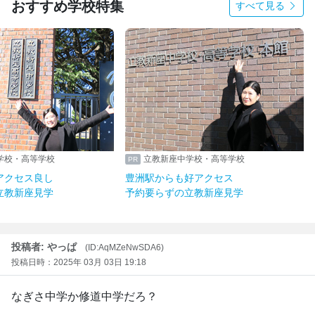
おすすめ学校特集
すべて見る
学校・高等学校
立教新座中学校・高等学校
アクセス良し
豊洲駅からも好アクセス
立教新座見学
予約要らずの立教新座見学
投稿者: やっぱ
(ID:AqMZeNwSDA6)
投稿日時：2025年 03月 03日 19:18
なぎさ中学か修道中学だろ？