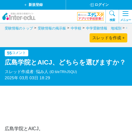
新規登録
ログイン
検索
メニュー
受験情報のトップ
受験情報の掲示板
中学校
中学受験情報 地域別
中
スレッドを作成 +
55
コメント
広島学院とAICJ、どちらを選びますか？
スレッド作成者: 悩み人
(ID:ti/eTRhJ5QU)
2025年 03月 03日 18:29
広島学院とAICJ。