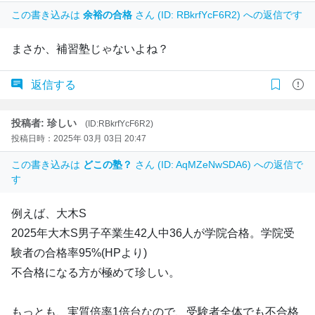
この書き込みは
余裕の合格
さん (ID: RBkrfYcF6R2) への返信です
まさか、補習塾じゃないよね？
返信する
投稿者: 珍しい
(ID:RBkrfYcF6R2)
投稿日時：2025年 03月 03日 20:47
この書き込みは
どこの塾？
さん (ID: AqMZeNwSDA6) への返信で
す
例えば、大木S
2025年大木S男子卒業生42人中36人が学院合格。学院受
験者の合格率95%(HPより)
不合格になる方が極めて珍しい。
もっとも、実質倍率1倍台なので、受験者全体でも不合格