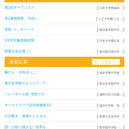
[
]
第2回オープンスク...
日本大学明誠高...
[
]
高2夏期授業、TGGに...
八王子学園 八王...
[
]
高校･インターハイ...
横須賀学院中学...
[
]
1年生対象進路説明...
日本大学櫻丘高...
[
]
関東大会出場！！
春日部共栄中学...
最新記事
もっと見る
[
]
亀さん、日向ぼっこ！
成女学園中学校...
[
]
東京女学館エストニア・ア...
東京女学館中学...
[
]
バレーボール部_学校での...
瀧野川女子学園...
[
]
オーストラリア語学研修第3日
城北中学校・高...
[
]
心が動き、身体からエネル...
新渡戸文化中学...
[
]
誰一人取り残さない世界を...
聖学院中学校・...