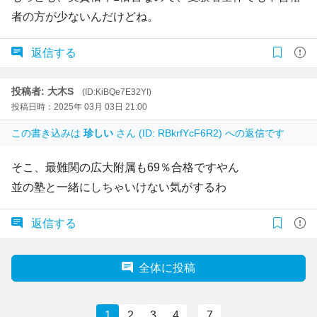
者の方が少ないんだけどね。
返信する
投稿者: 大木S
(ID:KiBQe7E32YI)
投稿日時：2025年 03月 03日 21:00
この書き込みは
珍しい
さん (ID: RBkrfYcF6R2) への返信です
そこ、最難関の広大附属も69％合格ですやん
並の塾と一緒にしちゃいけない気がするわ
返信する
全体に投稿
1
2
3
4
…
7