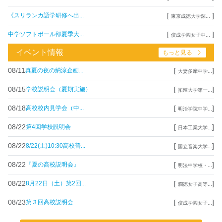
[
]
《スリランカ語学研修へ出...
東京成徳大学深...
[
]
中学ソフトボール部夏季大...
佼成学園女子中...
イベント情報
もっと見る
08/11
[
]
真夏の夜の納涼企画...
大妻多摩中学...
08/15
[
]
学校説明会（夏期実施）
拓殖大学第一...
08/18
[
]
高校校内見学会（中...
明治学院中学...
08/22
[
]
第4回学校説明会
日本工業大学...
08/22
[
]
8/22(土)10:30高校普...
国立音楽大学...
08/22
[
]
『夏の高校説明会』
明法中学校・...
08/22
[
]
8月22日（土）第2回...
潤徳女子高等...
08/23
[
]
第３回高校説明会
佼成学園女子...