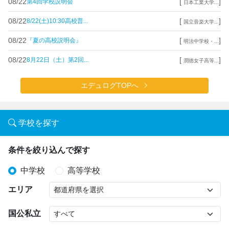
08/22
[
]
第4回学校説明会
日本工業大学...
08/22
[
]
8/22(土)10:30高校普...
国立音楽大学...
08/22
[
]
『夏の高校説明会』
明法中学校・...
08/22
[
]
8月22日（土）第2回...
潤徳女子高等...
エデュログTOPへ
学校を探す
条件を絞り込んで探す
中学校
高等学校
エリア
国公私立