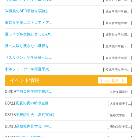
[
]
教職員のAED研修を実施し...
成女学園中学校...
[
]
東京女学館エストニア・ア...
東京女学館中学...
[
]
夏ライブを実施しました&#...
瀧野川女子学園...
[
]
誰一人取り残さない世界を...
聖学院中学校・...
[
]
《スリランカ語学研修へ出...
東京成徳大学深...
[
]
中学ソフトボール部夏季大...
佼成学園女子中...
イベント情報
もっと見る
08/09
[
]
立教英国学院学校説...
立教英国学院...
08/11
[
]
真夏の夜の納涼企画...
大妻多摩中学...
08/15
[
]
学校説明会（夏期実施）
拓殖大学第一...
08/18
[
]
高校校内見学会（中...
明治学院中学...