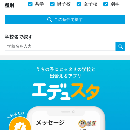
共学
男子校
女子校
別学
種別
この条件で探す
学校名で探す