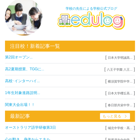
学校の先生による学校公式ブログ
注目校！新着記事一覧
[
]
第2回オープン...
日本大学明誠高...
[
]
高2夏期授業、TGGに...
八王子学園 八王...
[
]
高校･インターハイ...
横須賀学院中学...
[
]
1年生対象進路説明...
日本大学櫻丘高...
[
]
関東大会出場！！
春日部共栄中学...
最新記事
もっと見る
[
]
オーストラリア語学研修第3日
城北中学校・高...
[
]
心が動き、身体からエネル...
新渡戸文化中学...