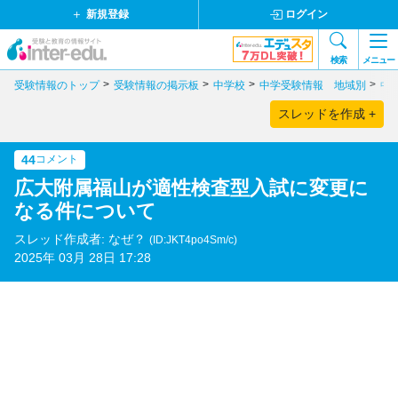
新規登録
ログイン
検索
メニュー
受験情報のトップ
受験情報の掲示板
中学校
中学受験情報 地域別
中
スレッドを作成 +
44
コメント
広大附属福山が適性検査型入試に変更に
なる件について
スレッド作成者: なぜ？
(ID:JKT4po4Sm/c)
2025年 03月 28日 17:28