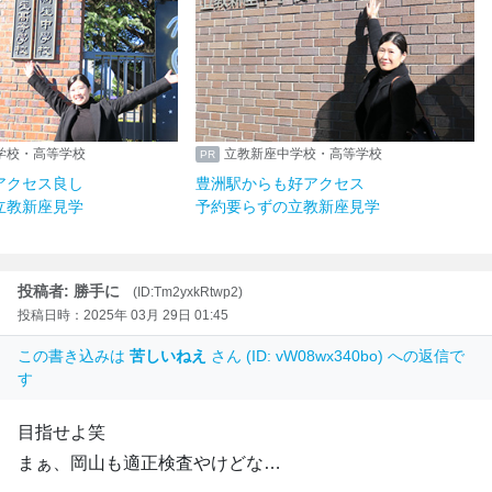
学校・高等学校
立教新座中学校・高等学校
アクセス良し
豊洲駅からも好アクセス
立教新座見学
予約要らずの立教新座見学
投稿者: 勝手に
(ID:Tm2yxkRtwp2)
投稿日時：2025年 03月 29日 01:45
この書き込みは
苦しいねえ
さん (ID: vW08wx340bo) への返信で
す
目指せよ笑
まぁ、岡山も適正検査やけどな…