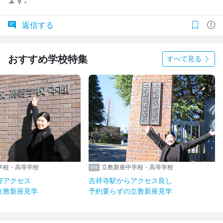
返信する
おすすめ学校特集
すべて見る
学校・高等学校
立教新座中学校・高等学校
好アクセス
吉祥寺駅からアクセス良し
立教新座見学
予約要らずの立教新座見学