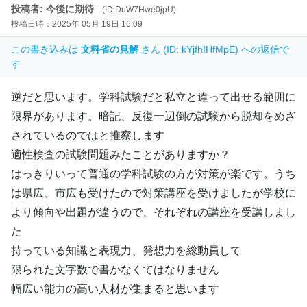
投稿者: 今後に期待
(ID:DuW7Hwe0jpU)
投稿日時：2025年 05月 19日 16:09
この書き込みは
文科省の見解
さん (ID: kYjfhIHfMpE) への返信で
す
逆だと思います。学科試験だと私立と違って出せる範囲に
限界があります。暗記、反復一辺倒の試験から脱却をめざ
されているのではと推察します
適性検査の試験問題みたことがありますか？
はっきりいって普通の学科試験の方が対策が楽です。うち
は県広、市広も受けたので対策講座を受けましたが学校に
より傾向や出題が違うので、それぞれの講座を受講しまし
た
持っている知識と表現力、発想力を総動員して
限られた文字数で書かなくてはなりません
幅広い能力の高い人材が集まると思います