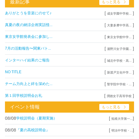
最新記事
もっと見る
[
]
ありがとうを音楽にのせて♪
成女学園中学校...
[
]
真夏の夜の納涼企画実話怪...
大妻多摩中学高...
[
]
東京女学館発表会に参加し...
東京女学館中学...
[
]
7月の活動報告〜関東バト...
瀧野川女子学園...
[
]
インターハイ結果のご報告
城北中学校・高...
[
]
NO TITLE
新渡戸文化中学...
[
]
チーム力向上と絆を深めた...
聖学院中学校・...
[
]
第１回学校説明会お礼
潤徳女子高等学校
イベント情報
もっと見る
08/08
[
]
学校説明会（夏期実施）
拓殖大学第一...
08/08
[
]
『夏の高校説明会』
明法中学校・...