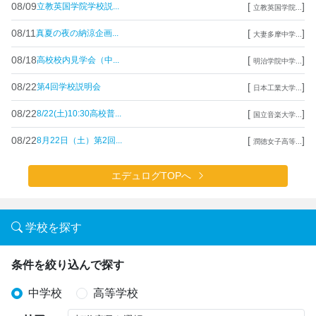
08/09
[
]
立教英国学院学校説...
立教英国学院...
08/11
[
]
真夏の夜の納涼企画...
大妻多摩中学...
08/18
[
]
高校校内見学会（中...
明治学院中学...
08/22
[
]
第4回学校説明会
日本工業大学...
08/22
[
]
8/22(土)10:30高校普...
国立音楽大学...
08/22
[
]
8月22日（土）第2回...
潤徳女子高等...
エデュログTOPへ
学校を探す
条件を絞り込んで探す
中学校
高等学校