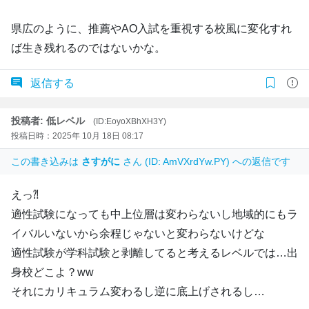
県広のように、推薦やAO入試を重視する校風に変化すれ
ば生き残れるのではないかな。
返信する
投稿者: 低レベル
(ID:EoyoXBhXH3Y)
投稿日時：2025年 10月 18日 08:17
この書き込みは
さすがに
さん (ID: AmVXrdYw.PY) への返信です
えっ⁈
適性試験になっても中上位層は変わらないし地域的にもラ
イバルいないから余程じゃないと変わらないけどな
適性試験が学科試験と剥離してると考えるレベルでは…出
身校どこよ？ww
それにカリキュラム変わるし逆に底上げされるし…