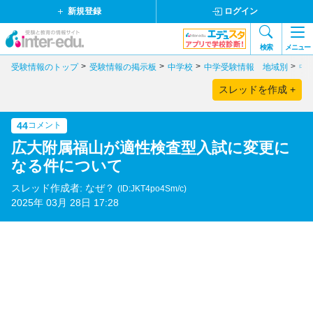
新規登録
ログイン
検索
メニュー
受験情報のトップ
受験情報の掲示板
中学校
中学受験情報 地域別
中
スレッドを作成 +
44
コメント
広大附属福山が適性検査型入試に変更に
なる件について
スレッド作成者: なぜ？
(ID:JKT4po4Sm/c)
2025年 03月 28日 17:28