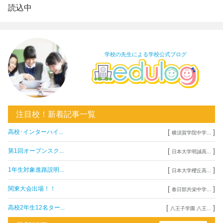
読込中
学校の先生による学校公式ブログ
注目校！新着記事一覧
[
]
高校･インターハイ...
横須賀学院中学...
[
]
第1回オープンスク...
日本大学明誠高...
[
]
1年生対象進路説明...
日本大学櫻丘高...
[
]
関東大会出場！！
春日部共栄中学...
[
]
高校2年生12名ター...
八王子学園 八王...