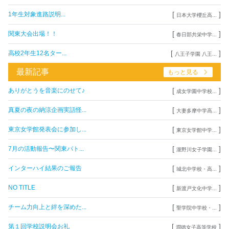
[
]
1年生対象進路説明...
日本大学櫻丘高...
[
]
関東大会出場！！
春日部共栄中学...
[
]
高校2年生12名ター...
八王子学園 八王...
最新記事
もっと見る
[
]
ありがとうを音楽にのせて♪
成女学園中学校...
[
]
真夏の夜の納涼企画実話怪...
大妻多摩中学高...
[
]
東京女学館発表会に参加し...
東京女学館中学...
[
]
7月の活動報告〜関東バト...
瀧野川女子学園...
[
]
インターハイ結果のご報告
城北中学校・高...
[
]
NO TITLE
新渡戸文化中学...
[
]
チーム力向上と絆を深めた...
聖学院中学校・...
[
]
第１回学校説明会お礼
潤徳女子高等学校