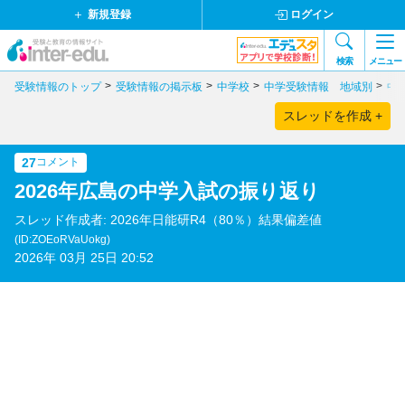
新規登録
ログイン
検索
メニュー
受験情報のトップ
受験情報の掲示板
中学校
中学受験情報 地域別
中
スレッドを作成 +
27
コメント
2026年広島の中学入試の振り返り
スレッド作成者: 2026年日能研R4（80％）結果偏差値
(ID:ZOEoRVaUokg)
2026年 03月 25日 20:52