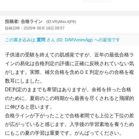
投稿者: 合格ライン
(ID:VRyMxx.4jP6)
投稿日時：2026年 06月 18日 09:57
この書き込みは
質問
さん (ID: D/MVvnimAjg) への返信です
子供達の受験を終えての肌感覚ですが、近年の最低合格ラ
インの易化は合格判定の評価に正確に反映されていない気
がします。実際、補欠合格を含めＤＥ判定からの合格を複
数耳にしました。
DE判定のままでも希望はありますが、余裕を持った合格
のために、夏前のこの時期から最善を尽くされると飛躍的
に伸びると思います。
合格ラインが下がったことで合格者間でも上位と下位の差
が広がっていると感じます。入学後の学習素地を養うため
にもこの夏の学習は重要です。がんばってください。