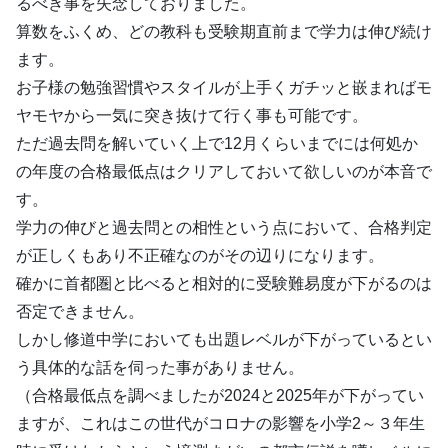
るべき事を失念しておりました。
算数をふくめ、どの教科も受験期直前まで学力は伸び続け
ます。
お子様の勉強習慣やスタイルが上手くガチッと嵌まればモ
ヤモヤから一気に突き抜けて行く事も可能です。
ただ過去問を解いていく上で12月くらいまでには何処か
の年度の合格最低点はクリアしておいて欲しいのが本音で
す。
学力の伸びと過去問との相性という点において、合格判定
が正しくもあり不正確なのがその辺りになります。
確かに首都圏と比べると相対的に受験難易度が下がるのは
否定できません。
しかし修道中学においても出題レベルが下がっているとい
う具体的な話を伺った事がありません。
（合格最低点を調べましたが2024と2025年が下がってい
ますが、これはこの世代がコロナの影響を小学2～３年生