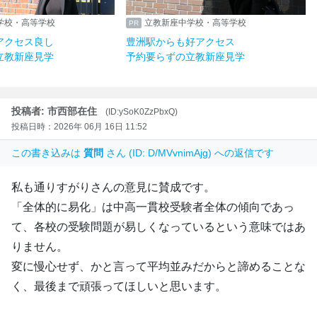
学校・高等学校
立教新座中学校・高等学校
アクセス良し
豊洲駅からも好アクセス
立教新座見学
予約要らずの立教新座見学
投稿者: 市西部在住
(ID:ySoK0ZzPbxQ)
投稿日時：2026年 06月 16日 11:52
この書き込みは
質問
さん (ID: D/MVvnimAjg) への返信です
私も通りすがりさんの意見に賛成です。
「全体的に易化」は中高一貫校受験者全体の傾向であっ
て、各校の受験問題が易しくなっているという意味ではあ
りません。
変に慢心せず、かと言って平均並みだからと諦めることな
く、最後まで頑張ってほしいと思います。