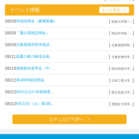
イベント情報
もっと見る
08/08
[
]
学校説明会（夏期実施）
拓殖大学第一...
08/08
[
]
『夏の高校説明会』
明法中学校・...
08/09
[
]
立教英国学院学校説...
立教英国学院...
08/11
[
]
真夏の夜の納涼企画...
大妻多摩中学...
08/18
[
]
高校校内見学会（中...
明治学院中学...
08/22
[
]
第4回学校説明会
日本工業大学...
08/22
[
]
8/22(土)10:30高校普...
国立音楽大学...
08/22
[
]
8月22日（土）第2回...
潤徳女子高等...
エデュログTOPへ