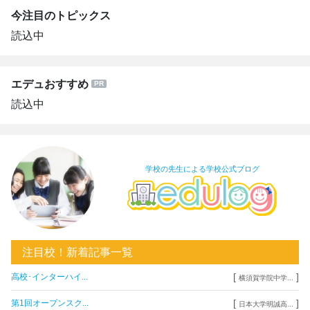
今注目のトピックス
読込中
エデュおすすめ
読込中
学校の先生による学校公式ブログ
注目校！新着記事一覧
[
]
高校･インターハイ...
横須賀学院中学...
[
]
第1回オープンスク...
日本大学明誠高...