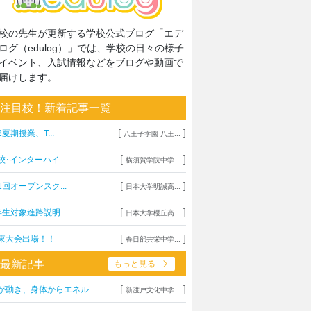
校の先生が更新する学校公式ブログ「エデ
ログ（edulog）」では、学校の日々の様子
イベント、入試情報などをブログや動画で
届けします。
注目校！新着記事一覧
[
]
2夏期授業、T...
八王子学園 八王...
[
]
校･インターハイ...
横須賀学院中学...
[
]
1回オープンスク...
日本大学明誠高...
[
]
年生対象進路説明...
日本大学櫻丘高...
[
]
東大会出場！！
春日部共栄中学...
最新記事
もっと見る
[
]
が動き、身体からエネル...
新渡戸文化中学...