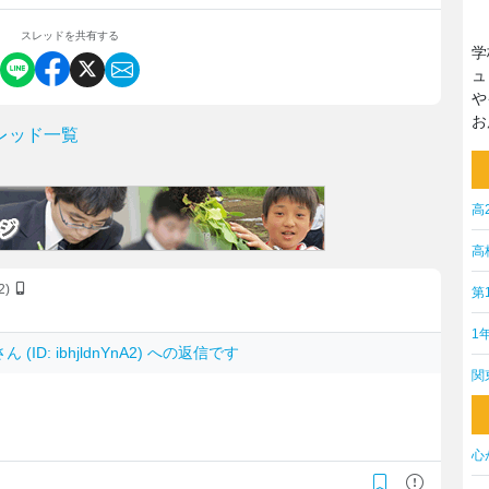
スレッドを共有する
学
ュ
や
お
レッド一覧
高
高
A2)
第
1
さん (ID: ibhjldnYnA2) への返信です
関
。
心