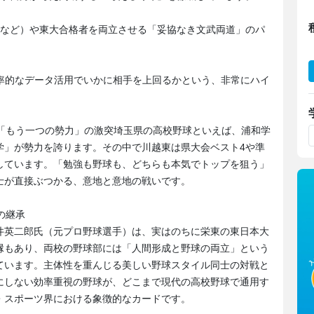
手など）や東大合格者を両立させる「妥協なき文武両道」のパ
効率的なデータ活用でいかに相手を上回るかという、非常にハイ
す「もう一つの勢力」の激突埼玉県の高校野球といえば、浦和学
学」が勢力を誇ります。その中で川越東は県大会ベスト4や準
しています。「勉強も野球も、どちらも本気でトップを狙う」
士が直接ぶつかる、意地と意地の戦いです。
の継承
井英二郎氏（元プロ野球選手）は、実はのちに栄東の東日本大
縁もあり、両校の野球部には「人間形成と野球の両立」という
ています。主体性を重んじる美しい野球スタイル同士の対戦と
にしない効率重視の野球が、どこまで現代の高校野球で通用す
・スポーツ界における象徴的なカードです。