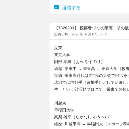
返信する
【7820233】 投稿者: 2つの東高 そ
投稿日時：2026年 07月 07日 08:05
栄東
東京大学
阿部 泰典（あべ やすのり）
経歴: 栄東中 → 栄東高 → 東京大学（
実績: 栄東高時代は2年秋の大会で部活
球部では内野手（遊撃手）として活躍し
生」という部活動ブログで、栄東での短
川越東
早稲田大学
高梨 雄平（たかなし ゆうへい）
経歴: 川越東高 → 早稲田大（スポーツ科学