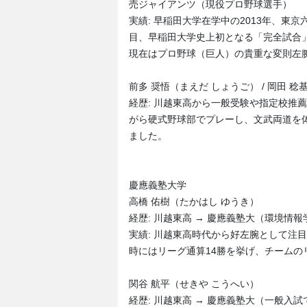
売ジャイアンツ（現役プロ野球選手）
実績: 早稲田大学在学中の2013年、東
目、早稲田大学史上初となる「完全試合
現在はプロ野球（巨人）の貴重な変則左
前多 奨悟（まえだ しょうご） / 岡田 稔
経歴: 川越東高から一般受験や指定校推
がら硬式野球部でプレーし、文武両道を
ました。
慶應義塾大学
高橋 佑樹（たかはし ゆうき）
経歴: 川越東高 → 慶應義塾大（環境情
実績: 川越東高時代から好左腕として注
時にはリーグ通算14勝を挙げ、チームの
関谷 航平（せきや こうへい）
経歴: 川越東高 → 慶應義塾大（一般入