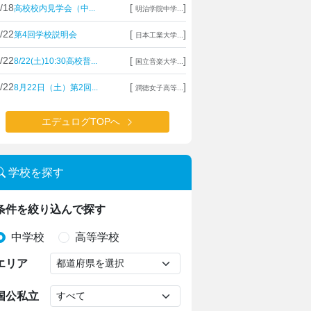
/18
[
]
高校校内見学会（中...
明治学院中学...
/22
[
]
第4回学校説明会
日本工業大学...
/22
[
]
8/22(土)10:30高校普...
国立音楽大学...
/22
[
]
8月22日（土）第2回...
潤徳女子高等...
エデュログTOPへ
学校を探す
条件を絞り込んで探す
中学校
高等学校
エリア
国公私立