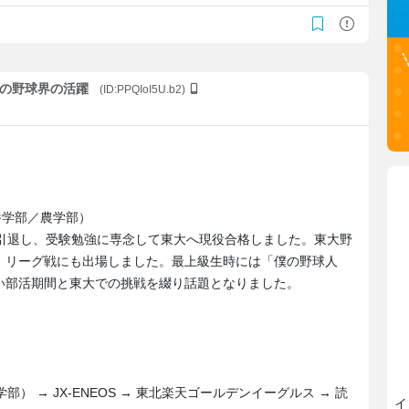
の後の野球界の活躍
(ID:PPQIoI5U.b2)
教養学部／農学部）
を引退し、受験勉強に専念して東大へ現役合格しました。東大野
、リーグ戦にも出場しました。最上級生時には「僕の野球人
い部活期間と東大での挑戦を綴り話題となりました。
部） → JX-ENEOS → 東北楽天ゴールデンイーグルス → 読
イ