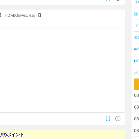
３
誰
日
(ID:vbQow/sURJg)
《
東
中
NO
バ
08
08
08
08