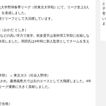
と
京六大学野球春季リーグ（対東京大学戦）にて、リーグ史上3人
子
」を達成しました。
育
腕リリーフとして大活躍しています。
い
ま
基（おかだ としき）
薦などの高い学力で進学。前多選手は基幹理工学部に在籍しな
体現しました。岡田氏は4年時に新人監督としてチームを支え
報学部） → 東京ガス（社会人野球）
目され、慶應義塾大では左のエースとして大飛躍しました。4年
リーグ優勝に大きく貢献しました。
試で合格）