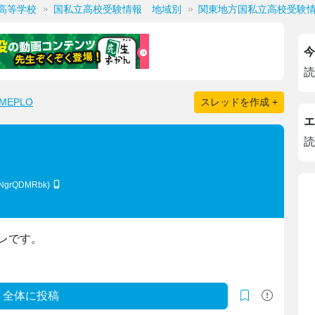
高等学校
国私立高校受験情報 地域別
関東地方国私立高校受験
今
読
EPLO
スレッドを作成 +
エ
読
uNgrQDMRbk)
レです。
全体に投稿