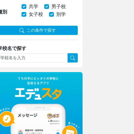
共学
男子校
種別
女子校
別学
この条件で探す
学校名で探す