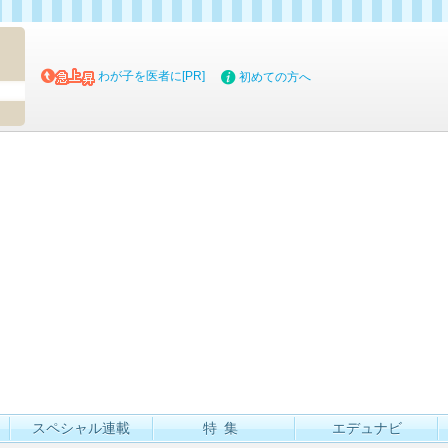
マイブッ
わが子を医者に[PR]
初めての方へ
スペシャル連載
特集
エデュナビ