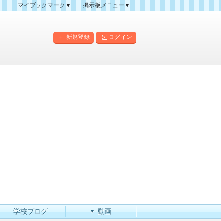
マイブックマーク▼
掲示板メニュー▼
クマーク一覧
掲示板の使い方
掲示板マップ
新規登録
ログイン
人気スレッドランキング
新規スレッド一覧
新着書き込み一覧
このカテゴリにスレッドを
作成
学校ブログ
動画