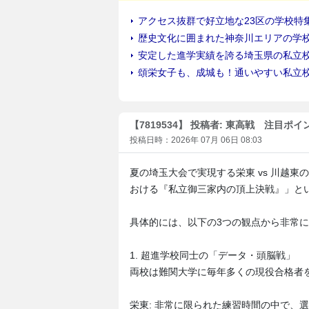
【7819534】 投稿者: 東高戦 注目ポイ
投稿日時：2026年 07月 06日 08:03
夏の埼玉大会で実現する栄東 vs 川越
おける『私立御三家内の頂上決戦』」と
具体的には、以下の3つの観点から非常
1. 超進学校同士の「データ・頭脳戦」
両校は難関大学に毎年多くの現役合格者
栄東: 非常に限られた練習時間の中で、