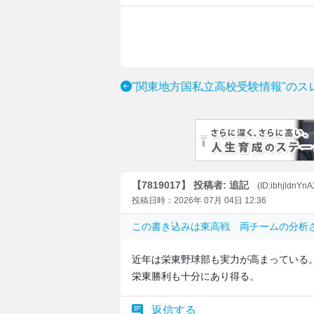
"関東地方国私立高校受験情報"のス
【7819017】 投稿者: 追記
(ID:ibhjldnYn
投稿日時：2026年 07月 04日 12:36
この書き込みは
東高戦 両チームの分析
近年は栄東野球部も実力が高まっている
栄東勝利も十分にあり得る。
返信する