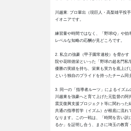
川越東: プロ輩出（現巨人・高梨雄平投
イオニアです。
練習量や時間ではなく、「野球IQ」や
レベルな知略の応酬が見どころです。
2. 私立の強豪（甲子園常連校）を脅か
院や花咲徳栄といった「野球の超名門私
優勝の実績を持ち、栄東も実力を底上げ
という独自のプライドを持ったチーム同
3. 同一の「指導者ルーツ」によるイズム
川越東を強豪へと育て上げた元監督の阿
震災復興支援プロジェクト等に関わった
共通の指導哲学（イズム）が根底に流れ
なります。この一戦は、「時間を言い訳
るか」を証明し合う、まさに埼玉の教育