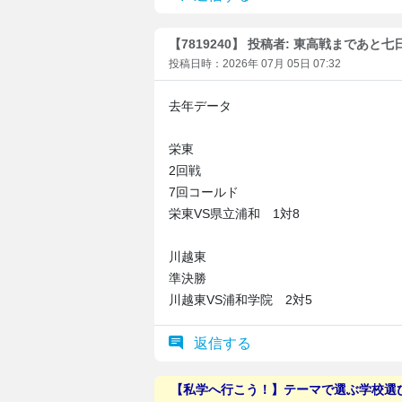
【7819240】 投稿者: 東高戦まであと七
投稿日時：2026年 07月 05日 07:32
去年データ
栄東
2回戦
7回コールド
栄東VS県立浦和 1対8
川越東
準決勝
川越東VS浦和学院 2対5
返信する