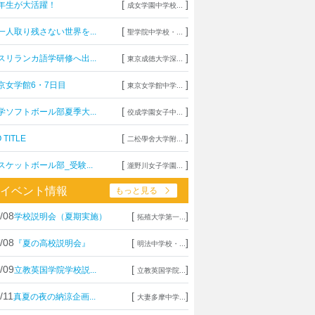
[
]
年生が大活躍！
成女学園中学校...
[
]
一人取り残さない世界を...
聖学院中学校・...
[
]
スリランカ語学研修へ出...
東京成徳大学深...
[
]
京女学館6・7日目
東京女学館中学...
[
]
学ソフトボール部夏季大...
佼成学園女子中...
[
]
 TITLE
二松學舍大学附...
[
]
スケットボール部_受験...
瀧野川女子学園...
イベント情報
もっと見る
/08
[
]
学校説明会（夏期実施）
拓殖大学第一...
/08
[
]
『夏の高校説明会』
明法中学校・...
/09
[
]
立教英国学院学校説...
立教英国学院...
/11
[
]
真夏の夜の納涼企画...
大妻多摩中学...