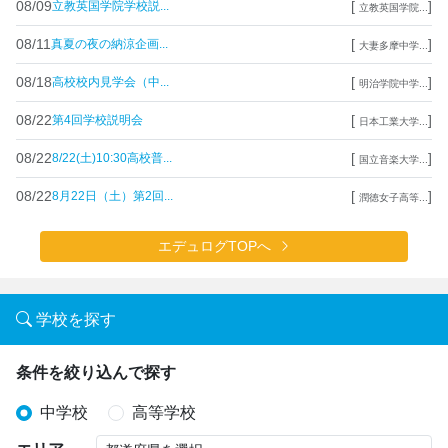
08/09
[
]
立教英国学院学校説...
立教英国学院...
08/11
[
]
真夏の夜の納涼企画...
大妻多摩中学...
08/18
[
]
高校校内見学会（中...
明治学院中学...
08/22
[
]
第4回学校説明会
日本工業大学...
08/22
[
]
8/22(土)10:30高校普...
国立音楽大学...
08/22
[
]
8月22日（土）第2回...
潤徳女子高等...
エデュログTOPへ
学校を探す
条件を絞り込んで探す
中学校
高等学校