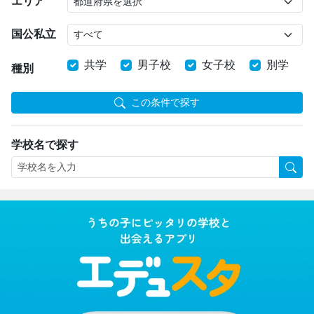
エリア
国公私立
共学
男子校
女子校
別学
種別
この条件で探す
学校名で探す