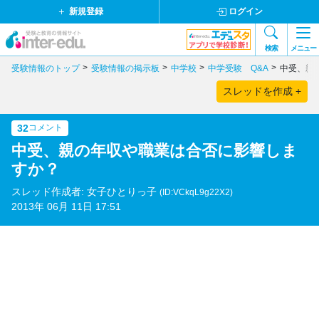
新規登録
ログイン
検索
メニュー
受験情報のトップ
受験情報の掲示板
中学校
中学受験 Q&A
中受、親
スレッドを作成 +
32
コメント
中受、親の年収や職業は合否に影響しま
すか？
スレッド作成者: 女子ひとりっ子
(ID:VCkqL9g22X2)
2013年 06月 11日 17:51