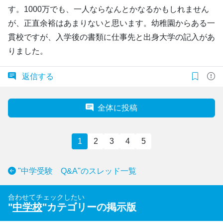
す。1000万でも、一人ならなんとかなるかもしれません
が、正直余裕はあまりないと思います。幼稚園からある一
貫校ですが、入学後の書類に仕事先と出身大学の記入があ
りました。
返信する
全体に投稿
1
2
3
4
5
"中学受験 Q&A"のスレッド一覧
合わせてチェックしたい
"
中学校
"カテゴリーの掲示版