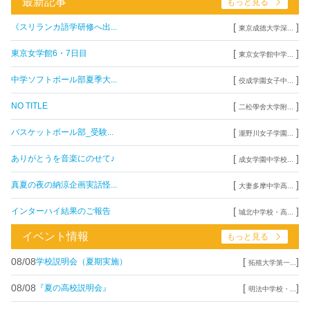
最新記事
もっと見る
[
]
《スリランカ語学研修へ出...
東京成徳大学深...
[
]
東京女学館6・7日目
東京女学館中学...
[
]
中学ソフトボール部夏季大...
佼成学園女子中...
[
]
NO TITLE
二松學舍大学附...
[
]
バスケットボール部_受験...
瀧野川女子学園...
[
]
ありがとうを音楽にのせて♪
成女学園中学校...
[
]
真夏の夜の納涼企画実話怪...
大妻多摩中学高...
[
]
インターハイ結果のご報告
城北中学校・高...
イベント情報
もっと見る
08/08
[
]
学校説明会（夏期実施）
拓殖大学第一...
08/08
[
]
『夏の高校説明会』
明法中学校・...