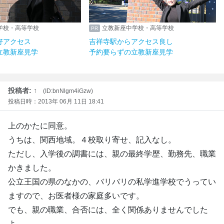
学校・高等学校
立教新座中学校・高等学校
好アクセス
吉祥寺駅からアクセス良し
立教新座見学
予約要らずの立教新座見学
投稿者: ↑
(ID:bnNlgm4iGzw)
投稿日時：2013年 06月 11日 18:41
上のかたに同意。
うちは、関西地域。４校取り寄せ、記入なし。
ただし、入学後の調書には、親の最終学歴、勤務先、職業
かきました。
公立王国の県のなかの、バリバリの私学進学校でうってい
ますので、お医者様の家庭多いです。
でも、親の職業、合否には、全く関係ありませんでした
よ。