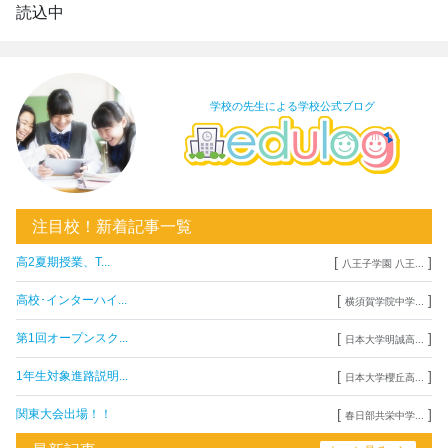
読込中
学校の先生による学校公式ブログ
注目校！新着記事一覧
[
]
高2夏期授業、T...
八王子学園 八王...
[
]
高校･インターハイ...
横須賀学院中学...
[
]
第1回オープンスク...
日本大学明誠高...
[
]
1年生対象進路説明...
日本大学櫻丘高...
[
]
関東大会出場！！
春日部共栄中学...