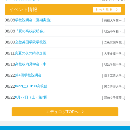
イベント情報
もっと見る
08/08
[
]
学校説明会（夏期実施）
拓殖大学第一...
08/08
[
]
『夏の高校説明会』
明法中学校・...
08/09
[
]
立教英国学院学校説...
立教英国学院...
08/11
[
]
真夏の夜の納涼企画...
大妻多摩中学...
08/18
[
]
高校校内見学会（中...
明治学院中学...
08/22
[
]
第4回学校説明会
日本工業大学...
08/22
[
]
8/22(土)10:30高校普...
国立音楽大学...
08/22
[
]
8月22日（土）第2回...
潤徳女子高等...
エデュログTOPへ