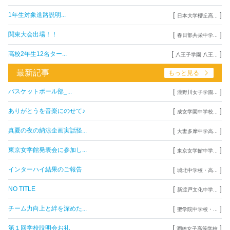
[
]
1年生対象進路説明...
日本大学櫻丘高...
[
]
関東大会出場！！
春日部共栄中学...
[
]
高校2年生12名ター...
八王子学園 八王...
最新記事
もっと見る
[
]
バスケットボール部_...
瀧野川女子学園...
[
]
ありがとうを音楽にのせて♪
成女学園中学校...
[
]
真夏の夜の納涼企画実話怪...
大妻多摩中学高...
[
]
東京女学館発表会に参加し...
東京女学館中学...
[
]
インターハイ結果のご報告
城北中学校・高...
[
]
NO TITLE
新渡戸文化中学...
[
]
チーム力向上と絆を深めた...
聖学院中学校・...
[
]
第１回学校説明会お礼
潤徳女子高等学校