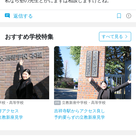
私なら塾の先生とかにまずは相談しますけどね。
返信する
おすすめ学校特集
すべて見る
学校・高等学校
立教新座中学校・高等学校
好アクセス
吉祥寺駅からアクセス良し
立教新座見学
予約要らずの立教新座見学