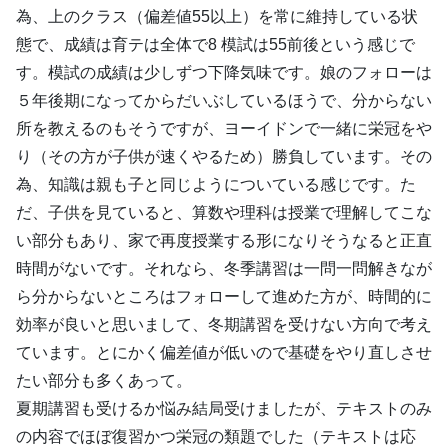
為、上のクラス（偏差値55以上）を常に維持している状
態で、成績は育テは全体で8 模試は55前後という感じで
す。模試の成績は少しずつ下降気味です。娘のフォローは
５年後期になってからだいぶしているほうで、分からない
所を教えるのもそうですが、ヨーイドンで一緒に栄冠をや
り（その方が子供が速くやるため）勝負しています。その
為、知識は親も子と同じようについている感じです。た
だ、子供を見ていると、算数や理科は授業で理解してこな
い部分もあり、家で再度授業する形になりそうなると正直
時間がないです。それなら、冬季講習は一問一問解きなが
ら分からないところはフォローして進めた方が、時間的に
効率が良いと思いまして、冬期講習を受けない方向で考え
ています。とにかく偏差値が低いので基礎をやり直しさせ
たい部分も多くあって。
夏期講習も受けるか悩み結局受けましたが、テキストのみ
の内容でほぼ復習かつ栄冠の類題でした（テキストは応