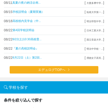
08/11
[
]
真夏の夜の納涼企画...
大妻多摩中学...
08/15
[
]
学校説明会（夏期実施）
拓殖大学第一...
08/18
[
]
高校校内見学会（中...
明治学院中学...
08/22
[
]
第4回学校説明会
日本工業大学...
08/22
[
]
8/22(土)10:30高校普...
国立音楽大学...
08/22
[
]
『夏の高校説明会』
明法中学校・...
08/22
[
]
8月22日（土）第2回...
潤徳女子高等...
エデュログTOPへ
学校を探す
条件を絞り込んで探す