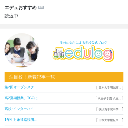
エデュおすすめ
読込中
学校の先生による学校公式ブログ
注目校！新着記事一覧
[
]
第2回オープンスク...
日本大学明誠高...
[
]
高2夏期授業、TGGに...
八王子学園 八王...
[
]
高校･インターハイ...
横須賀学院中学...
[
]
1年生対象進路説明...
日本大学櫻丘高...