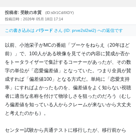
投稿者: 受験の本質
(ID:s0r1Cd/IXDY)
投稿日時：2026年 05月 18日 17:14
この書き込みは
バラード
さん (ID: prve2sl2wi2) への返信です
以前、小池栄子がMCの番組「ブーケをねらえ（20年ほど
前）」で、100人がある映像を見てその内容に賛成か否か
をトータライザーで集計するコーナーがあったが、その数
字の単位が「恋愛偏差値」となっていた。つまり全員が賛
成すれば「偏差値100」となる方式だ。単純に「恋愛支持
率」にすればよかったものを、偏差値をよく知らない視聴
者に適当な名称を付けて物珍しさを狙ったのだろう（むし
ろ偏差値を知っている人からクレームが来ないから大丈夫
と考えたのかも）。
センター試験から共通テストに移行したが、移行前から