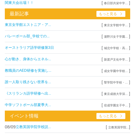
[
]
関東大会出場！！
春日部共栄中学...
最新記事
もっと見る
[
]
東京女学館エストニア・ア...
東京女学館中学...
[
]
バレーボール部_学校での...
瀧野川女子学園...
[
]
オーストラリア語学研修第3日
城北中学校・高...
[
]
心が動き、身体からエネル...
新渡戸文化中学...
[
]
教職員のAED研修を実施し...
成女学園中学校...
[
]
誰一人取り残さない世界を...
聖学院中学校・...
[
]
《スリランカ語学研修へ出...
東京成徳大学深...
[
]
中学ソフトボール部夏季大...
佼成学園女子中...
イベント情報
もっと見る
08/09
[
]
立教英国学院学校説...
立教英国学院...