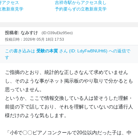
好アクセス
吉祥寺駅からアクセス良し
立教新座見学
予約要らずの立教新座見学
投稿者: なみすけ
(ID:O39uEkz95eo)
投稿日時：2026年 05月 18日 17:53
この書き込みは
受験の本質
さん (ID: LdyFwBNUHt6) への返信で
す
ご指摘のとおり、統計的な正しさなんて求めていません
し、そのような事がネット掲示板のやり取りで分かるとも
思っていません。
というか、ここで情報交換している人は皆そうした理解・
前提の下で話しており、それを理解していないのは通行人
様だけのような気もします。
「小6で〇〇ピアノコンクールで20位以内だった子は、中