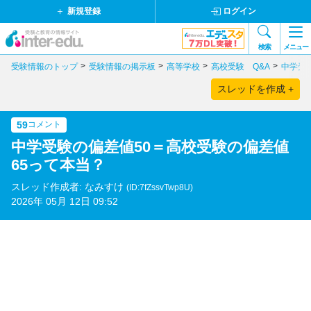
新規登録
ログイン
検索
メニュー
受験情報のトップ
受験情報の掲示板
高等学校
高校受験 Q&A
中学受
スレッドを作成 +
59
コメント
中学受験の偏差値50＝高校受験の偏差値
65って本当？
スレッド作成者: なみすけ
(ID:7fZssvTwp8U)
2026年 05月 12日 09:52