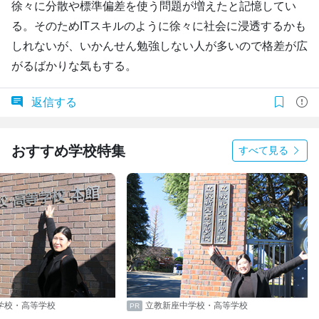
徐々に分散や標準偏差を使う問題が増えたと記憶してい
る。そのためITスキルのように徐々に社会に浸透するかも
しれないが、いかんせん勉強しない人が多いので格差が広
がるばかりな気もする。
返信する
おすすめ学校特集
すべて見る
学校・高等学校
立教新座中学校・高等学校