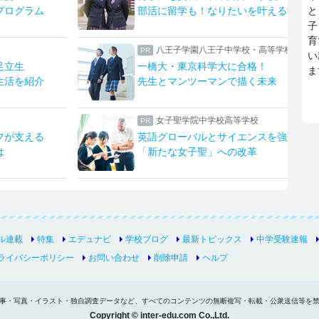
叶える学校
上野ならではのフィールドワーク
と
子
育
高等学校
東京家政大学附属女子中学校高等学校
い
！
新校長に就任！未来の展望について取材
ま
未来
日本大学豊山女子中学校・高等学校
スを強化！
理想を形にデザインと機能性をアップ
生徒たちに託された夏服リニューアル
ル連載
特集
エデュナビ
学校ブログ
最新トピックス
中学受験速報
ライバシーポリシー
お問い合わせ
削除申請
ヘルプ
事・写真・イラスト・独自調査データなど、すべてのコンテンツの無断複写・転載・公衆送信等を
Copyright © inter-edu.com Co.,Ltd.