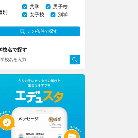
共学
男子校
種別
女子校
別学
この条件で探す
学校名で探す