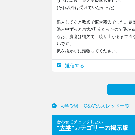
うちは現役、東大早慶落ちました。
(それ以外は受けていなかった)
浪人してあと数点で東大残念でした。慶
浪人中ずっと東大A判定だったので受か
なお、慶應は補欠で、繰り上がるまで冷
いです。
気を抜かずに頑張ってください。
返信する
"大学受験 Q&A"のスレッド一覧
合わせてチェックしたい
"
大学
"カテゴリーの掲示版