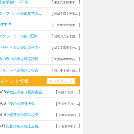
[
]
京女学館6・7日目
東京女学館中学...
[
]
学ソフトボール部夏季大...
佼成学園女子中...
[
]
 TITLE
二松學舍大学附...
[
]
スケットボール部_受験...
瀧野川女子学園...
[
]
りがとうを音楽にのせて♪
成女学園中学校...
[
]
夏の夜の納涼企画実話怪...
大妻多摩中学高...
[
]
ンターハイ結果のご報告
城北中学校・高...
イベント情報
もっと見る
/08
[
]
学校説明会（夏期実施）
拓殖大学第一...
/08
[
]
『夏の高校説明会』
明法中学校・...
/09
[
]
立教英国学院学校説...
立教英国学院...
/11
[
]
真夏の夜の納涼企画...
大妻多摩中学...