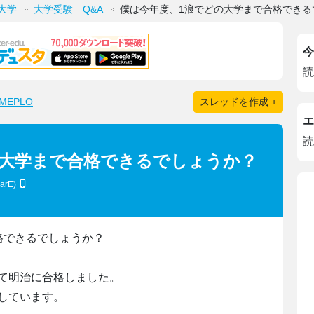
大学
大学受験 Q&A
僕は今年度、1浪でどの大学まで合格できる
今
読
EPLO
スレッドを作成 +
エ
読
の大学まで合格できるでしょうか？
arE)
格できるでしょうか？
て明治に合格しました。
しています。