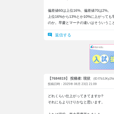
偏差値60は上位16%、偏差値70は2%。
上位16%から13%とか10%に上がって
のか。早慶とマーチの違いはそういうこ
返信する
【7684819】 投稿者: 現状
(ID:f7b3JKy2
投稿日時：2025年 06月 23日 21:09
どれくらい仕上がってきてますか?
それにもよりけりかなと思います。