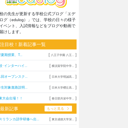
校の先生が更新する学校公式ブログ「エデ
ログ（edulog）」では、学校の日々の様子
イベント、入試情報などをブログや動画で
届けします。
注目校！新着記事一覧
[
]
2夏期授業、T...
八王子学園 八王...
[
]
校･インターハイ...
横須賀学院中学...
[
]
1回オープンスク...
日本大学明誠高...
[
]
年生対象進路説明...
日本大学櫻丘高...
[
]
東大会出場！！
春日部共栄中学...
最新記事
もっと見る
[
]
スリランカ語学研修へ出...
東京成徳大学深...