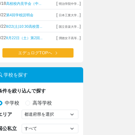
/18
[
]
高校校内見学会（中...
明治学院中学...
/22
[
]
第4回学校説明会
日本工業大学...
/22
[
]
8/22(土)10:30高校普...
国立音楽大学...
/22
[
]
8月22日（土）第2回...
潤徳女子高等...
エデュログTOPへ
学校を探す
条件を絞り込んで探す
中学校
高等学校
エリア
国公私立