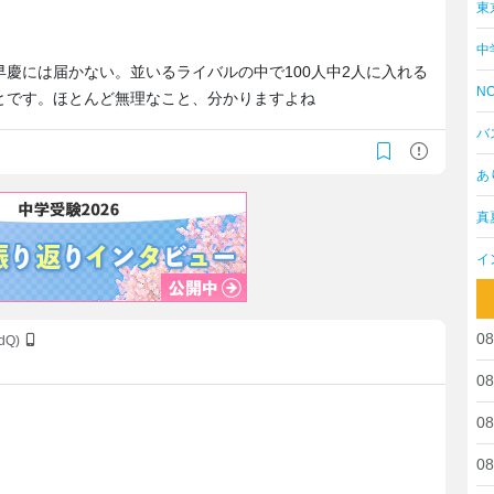
東
中
も早慶には届かない。並いるライバルの中で100人中2人に入れる
NO
とです。ほとんど無理なこと、分かりますよね
バ
あ
真
イ
08
NdQ)
08
08
08