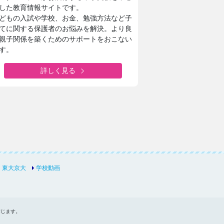
発想を形にする授業でキャリア教育
した教育情報サイトです。
どもの入試や学校、お金、勉強方法など子
てに関する保護者のお悩みを解決。より良
安田学園中学校・高等学校
親子関係を築くためのサポートをおこない
一橋大・東京科学大に合格！
す。
安田学園の進路サポートや学習環境
詳しく見る
城西大学附属城西中学・高等学校
1分1秒を無駄にしない！
城西生「文武両道の時間活用術」
東大京大
学校動画
禁じます。