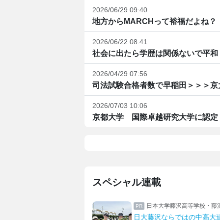
2026/06/29 09:40
地方からMARCHって裕福だよね？
2026/06/22 08:41
社会に出たら学歴は関係ないで平和
2026/04/29 07:56
司法試験合格者数で早稲田＞＞＞京
2026/07/03 10:06
京都大学 国際卓越研究大学に認定
スペシャル連載
沢高等学校・藤沢中学校
共立女子第二中学校高等学
ではの中高大連携
何事にも挑戦！双子姉妹の