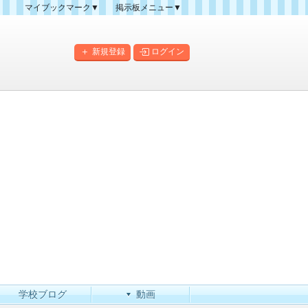
マイブックマーク▼
掲示板メニュー▼
クマーク一覧
掲示板の使い方
掲示板マップ
新規登録
ログイン
人気スレッドランキング
新規スレッド一覧
新着書き込み一覧
このカテゴリにスレッドを
作成
学校ブログ
動画