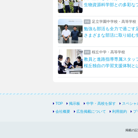
部との多彩なプログラム
部活に留学も！なりたいを
学校・高等学校
八王子学園八王子中学校・
全力で過ごす足立生
一橋大・東京科学大に合格
活に取り組む生活を紹介
先生とマンツーマンで描く
高等学校
女子聖学院中学校高等学校
導専属スタッフが支える
英語グローバルとサイエン
習支援体制とは
「新たな女子聖」への改革
TOP
掲示板
中学・高校を探す
スペシャ
会社概要
広告掲載について
利用規約
プ
掲載の記