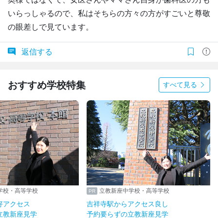
いらっしゃるので、私はそちらの方々の方がすごいと尊敬
の眼差しで見ています。
返信する
おすすめ学校特集
すべて見る
学校・高等学校
立教新座中学校・高等学校
好アクセス
吉祥寺駅からアクセス良し
立教新座見学
予約要らずの立教新座見学