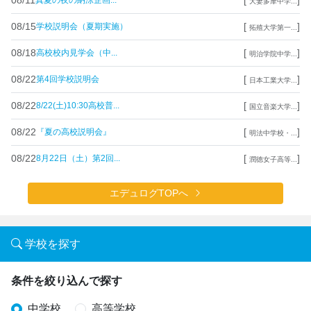
真夏の夜の納涼企画...
大妻多摩中学...
08/15
[
]
学校説明会（夏期実施）
拓殖大学第一...
08/18
[
]
高校校内見学会（中...
明治学院中学...
08/22
[
]
第4回学校説明会
日本工業大学...
08/22
[
]
8/22(土)10:30高校普...
国立音楽大学...
08/22
[
]
『夏の高校説明会』
明法中学校・...
08/22
[
]
8月22日（土）第2回...
潤徳女子高等...
エデュログTOPへ
学校を探す
条件を絞り込んで探す
中学校
高等学校