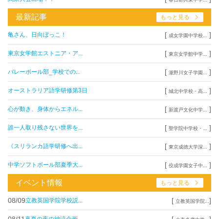
最新記事
もっと見る
[
]
亀さん、日向ぼっこ！
成女学園中学校...
[
]
東京女学館エストニア・ア...
東京女学館中学...
[
]
バレーボール部_学校での...
瀧野川女子学園...
[
]
オーストラリア語学研修第3日
城北中学校・高...
[
]
心が動き、身体からエネル...
新渡戸文化中学...
[
]
誰一人取り残さない世界を...
聖学院中学校・...
[
]
《スリランカ語学研修へ出...
東京成徳大学深...
[
]
中学ソフトボール部夏季大...
佼成学園女子中...
イベント情報
もっと見る
08/09
[
]
立教英国学院学校説...
立教英国学院...
08/11
[
]