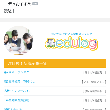
エデュおすすめ
読込中
学校の先生による学校公式ブログ
注目校！新着記事一覧
[
]
第2回オープンスク...
日本大学明誠高...
[
]
高2夏期授業、TGGに...
八王子学園 八王...
[
]
高校･インターハイ...
横須賀学院中学...
[
]
1年生対象進路説明...
日本大学櫻丘高...
[
]
関東大会出場！！
春日部共栄中学...