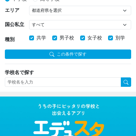
エリア
国公私立
共学
男子校
女子校
別学
種別
この条件で探す
学校名で探す