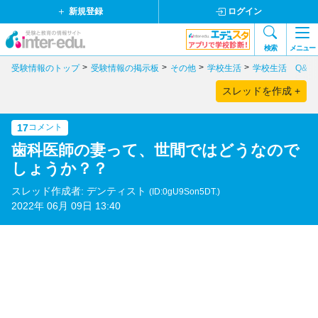
新規登録
ログイン
検索
メニュー
受験情報のトップ
受験情報の掲示板
その他
学校生活
学校生活 Q&A
スレッドを作成 +
17
コメント
歯科医師の妻って、世間ではどうなので
しょうか？？
スレッド作成者: デンティスト
(ID:0gU9Son5DT.)
2022年 06月 09日 13:40