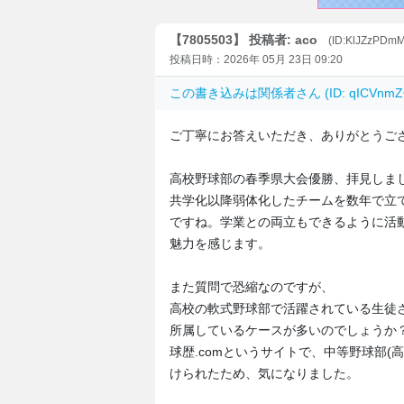
【7805503】 投稿者: aco
(ID:KlJZzPDm
投稿日時：2026年 05月 23日 09:20
この書き込みは
関係者
さん (ID: qICVn
ご丁寧にお答えいただき、ありがとうご
高校野球部の春季県大会優勝、拝見しま
共学化以降弱体化したチームを数年で立
ですね。学業との両立もできるように活
魅力を感じます。
また質問で恐縮なのですが、
高校の軟式野球部で活躍されている生徒
所属しているケースが多いのでしょうか
球歴.comというサイトで、中等野球部
けられたため、気になりました。