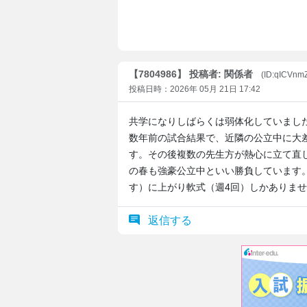
【7804986】 投稿者: 関係者
(ID:qICVnm
投稿日時：2026年 05月 21日 17:42
共学になりしばらくは弱体化していまし
数年前の試合結果で、近隣の公立中に大
す。その後複数の先生方が熱心に立て直
の春も強豪公立中といい勝負しています
す）に上がり軟式（週4回）しかありま
返信する