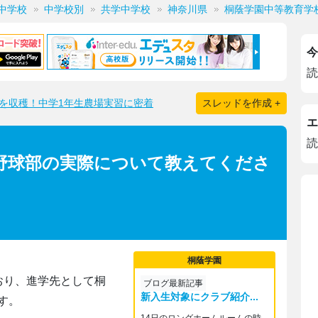
中学校
中学校別
共学中学校
神奈川県
桐蔭学園中等教育学
今
読
を収穫！中学1年生農場実習に密着
スレッドを作成 +
エ
読
 野球部の実際について教えてくださ
桐蔭学園
おり、進学先として桐
ブログ最新記事
新入生対象にクラブ紹介...
す。