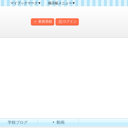
マイブックマーク▼
掲示板メニュー▼
クマーク一覧
掲示板の使い方
掲示板マップ
新規登録
ログイン
人気スレッドランキング
新規スレッド一覧
新着書き込み一覧
このカテゴリにスレッドを
作成
学校ブログ
動画