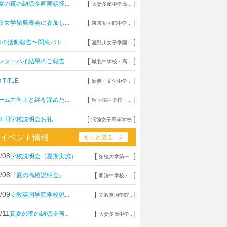
[
]
夏の夜の納涼企画実話怪...
大妻多摩中学高...
[
]
京女学館発表会に参加し...
東京女学館中学...
[
]
月の活動報告〜関東バト...
瀧野川女子学園...
[
]
ンターハイ結果のご報告
城北中学校・高...
[
]
 TITLE
新渡戸文化中学...
[
]
ーム力向上と絆を深めた...
聖学院中学校・...
[
]
１回学校説明会お礼
潤徳女子高等学校
イベント情報
もっと見る
/08
[
]
学校説明会（夏期実施）
拓殖大学第一...
/08
[
]
『夏の高校説明会』
明法中学校・...
/09
[
]
立教英国学院学校説...
立教英国学院...
/11
[
]
真夏の夜の納涼企画...
大妻多摩中学...