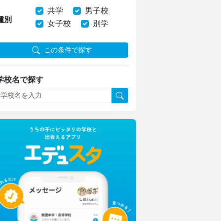
共学
男子校
種別
女子校
別学
この条件で探す
学校名で探す