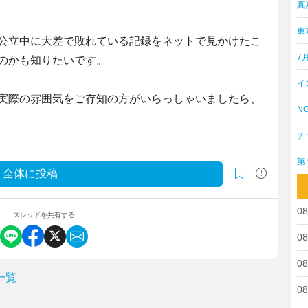
真
東
公立中に大差で敗れている記録をネットで見かけたこ
7
のかも知りたいです。
イ
実際の雰囲気をご存知の方がいらっしゃいましたら、
NO
チ
第
全体に投稿
08
スレッドを共有する
08
08
一覧
08