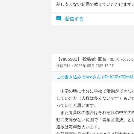
差し支えない範囲で教えていただけます
返信する
【7805581】 投稿者: 匿名
(ID:PJlxoq8yi5
投稿日時：2026年 05月 23日 15:27
この書き込みは
aco
さん (ID: KlJZzPD
中学の時に十分に学校で活動ができない
していた方（人数は多くないです）もい
っていくと思います。
また青葉区の場合はそれぞれの中学の野
動に支障がない範囲で「青葉区選抜」と
選抜は毎年数人います。