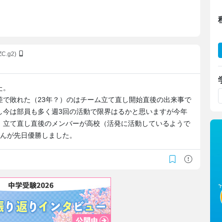
ZC.g2)
た。
差で敗れた（23年？）のはチーム立て直し開始直後の出来事で
し今は部員も多く週3回の活動で限界はるかと思いますが今年
。立て直し直後のメンバーが高校（活発に活動しているようで
せんが先日優勝しました。