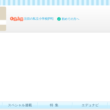
マイブッ
注目の私立小学校[PR]
初めての方へ
スペシャル連載
特集
エデュナビ