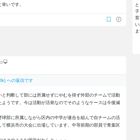
と幸いです。
と
子
育
い
ま
c)
mM3k) への返信です
と判断して部には所属せずにやむを得ず外部のチームで活動
たようです。今は活動が活発なのでそのようなケースは今後減
球部に所属しながら区内の中学が連合を組んで自チームの活
して横浜市の大会に出場しています。中等前期の部員で青葉区