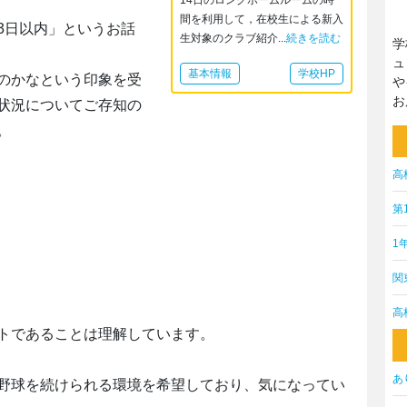
14日のロングホームルームの時
間を利用して，在校生による新入
3日以内」というお話
生対象のクラブ紹介...
続きを読む
学
ュ
基本情報
学校HP
のかなという印象を受
や
お
状況についてご存知の
。
高
第
1
関
高
トであることは理解しています。
あ
野球を続けられる環境を希望しており、気になってい