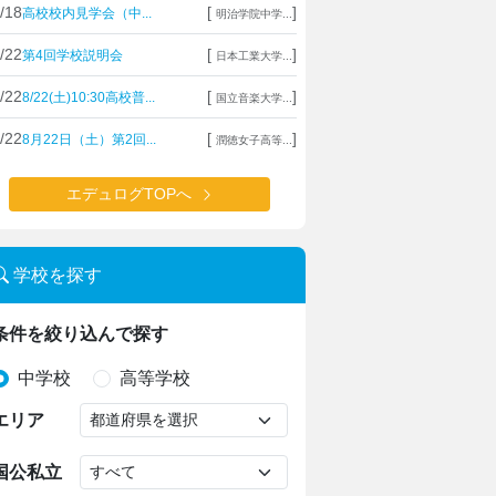
/18
[
]
高校校内見学会（中...
明治学院中学...
/22
[
]
第4回学校説明会
日本工業大学...
/22
[
]
8/22(土)10:30高校普...
国立音楽大学...
/22
[
]
8月22日（土）第2回...
潤徳女子高等...
エデュログTOPへ
学校を探す
条件を絞り込んで探す
中学校
高等学校
エリア
国公私立