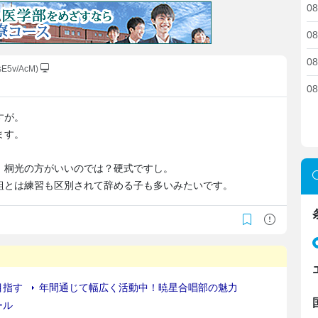
08
08
08
lsE5v/AcM)
08
すが。
ます。
、桐光の方がいいのでは？硬式ですし。
組とは練習も区別されて辞める子も多いみたいです。