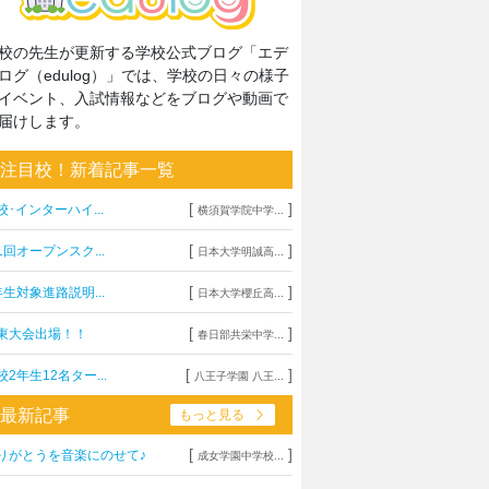
校の先生が更新する学校公式ブログ「エデ
ログ（edulog）」では、学校の日々の様子
イベント、入試情報などをブログや動画で
届けします。
注目校！新着記事一覧
[
]
校･インターハイ...
横須賀学院中学...
[
]
1回オープンスク...
日本大学明誠高...
[
]
年生対象進路説明...
日本大学櫻丘高...
[
]
東大会出場！！
春日部共栄中学...
[
]
校2年生12名ター...
八王子学園 八王...
最新記事
もっと見る
[
]
りがとうを音楽にのせて♪
成女学園中学校...