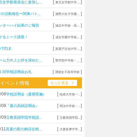
[
]
京女学館発表会に参加し...
東京女学館中学...
[
]
月の活動報告〜関東バト...
瀧野川女子学園...
[
]
ンターハイ結果のご報告
城北中学校・高...
[
]
ケるトーク講座！
成女学園中学校...
[
]
 TITLE
新渡戸文化中学...
[
]
ーム力向上と絆を深めた...
聖学院中学校・...
[
]
１回学校説明会お礼
潤徳女子高等学校
イベント情報
もっと見る
/08
[
]
学校説明会（夏期実施）
拓殖大学第一...
/08
[
]
『夏の高校説明会』
明法中学校・...
/09
[
]
立教英国学院学校説...
立教英国学院...
/11
[
]
真夏の夜の納涼企画...
大妻多摩中学...