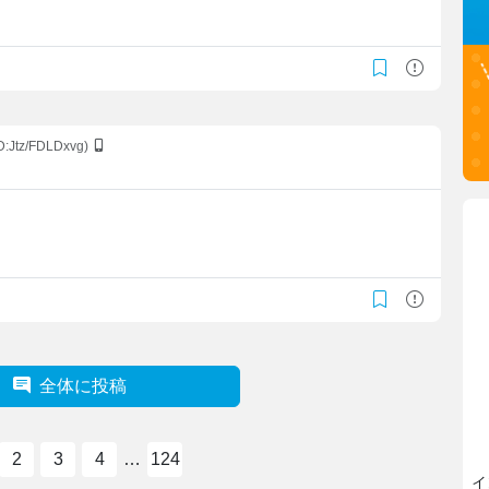
。
ID:Jtz/FDLDxvg)
。
。
全体に投稿
2
3
4
…
124
イ