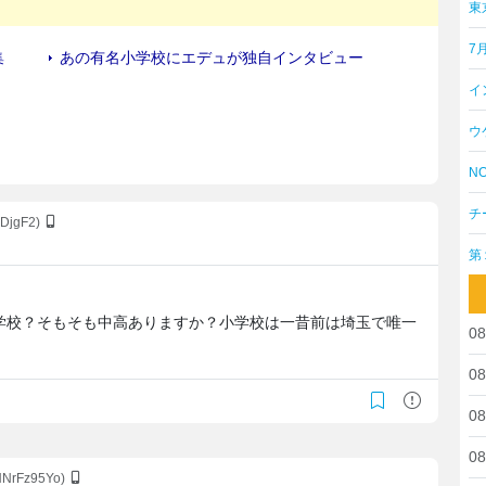
東
7
イ
ウ
NO
チ
IDjgF2)
第
学校？そもそも中高ありますか？小学校は一昔前は埼玉で唯一
08
08
08
08
HNrFz95Yo)