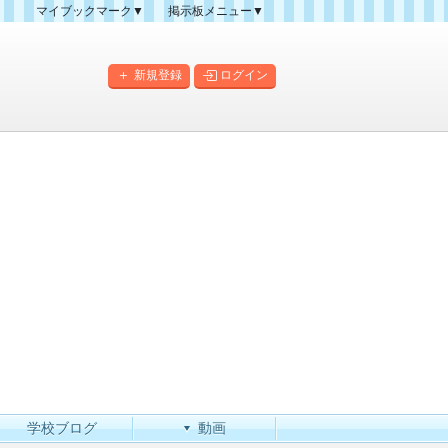
マイブックマーク▼
掲示板メニュー▼
クマーク一覧
掲示板の使い方
掲示板マップ
新規登録
ログイン
人気スレッドランキング
新規スレッド一覧
新着書き込み一覧
このカテゴリにスレッドを
作成
学校ブログ
動画