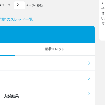
と
4
ページ
ページへ移動
子
育
い
学校"のスレッド一覧
ま
新着スレッド
校 入試結果