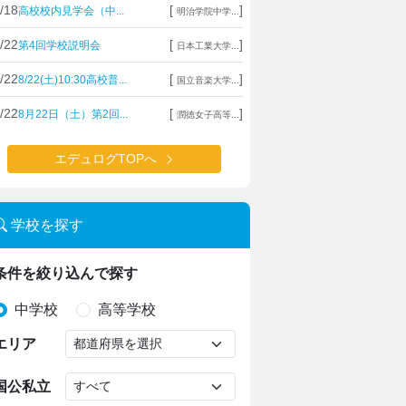
/18
[
]
高校校内見学会（中...
明治学院中学...
/22
[
]
第4回学校説明会
日本工業大学...
/22
[
]
8/22(土)10:30高校普...
国立音楽大学...
/22
[
]
8月22日（土）第2回...
潤徳女子高等...
エデュログTOPへ
学校を探す
条件を絞り込んで探す
中学校
高等学校
エリア
国公私立