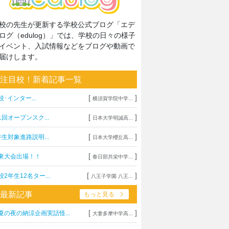
校の先生が更新する学校公式ブログ「エデ
ログ（edulog）」では、学校の日々の様子
イベント、入試情報などをブログや動画で
届けします。
注目校！新着記事一覧
[
]
校･インター...
横須賀学院中学...
[
]
1回オープンスク...
日本大学明誠高...
[
]
年生対象進路説明...
日本大学櫻丘高...
[
]
東大会出場！！
春日部共栄中学...
[
]
校2年生12名ター...
八王子学園 八王...
最新記事
もっと見る
[
]
夏の夜の納涼企画実話怪...
大妻多摩中学高...