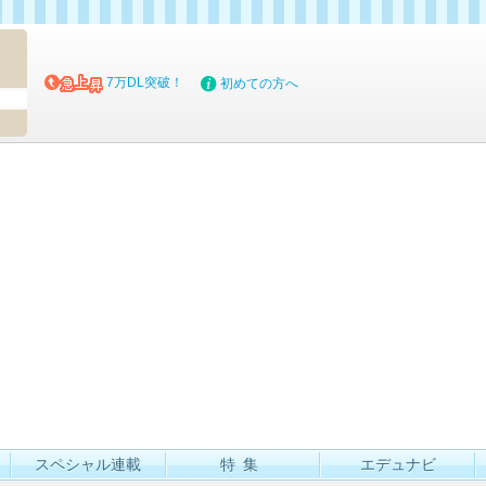
マイブッ
7万DL突破！
初めての方へ
スペシャル連載
特集
エデュナビ