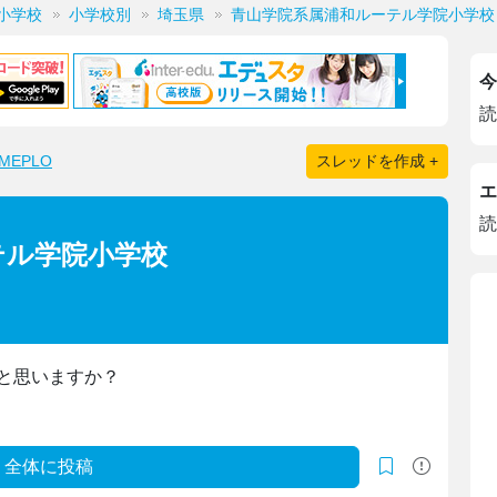
小学校
小学校別
埼玉県
青山学院系属浦和ルーテル学院小学校
今
読
EPLO
スレッドを作成 +
エ
読
テル学院小学校
と思いますか？
全体に投稿