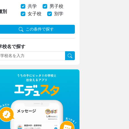
共学
男子校
種別
女子校
別学
この条件で探す
学校名で探す