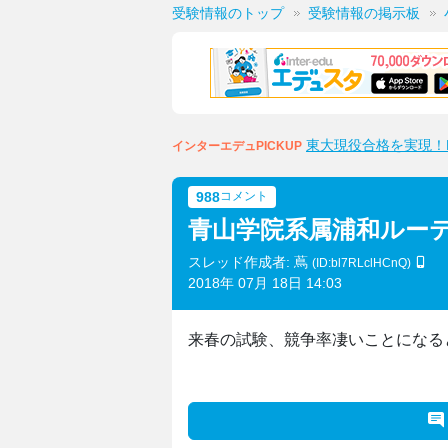
受験情報のトップ
受験情報の掲示板
東大現役合格を実現！M
インターエデュPICKUP
988
コメント
青山学院系属浦和ルー
スレッド作成者: 蔦
(ID:bl7RLclHCnQ)
2018年 07月 18日 14:03
来春の試験、競争率凄いことになる