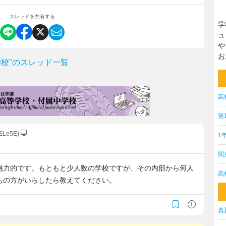
スレッドを共有する
学
ュ
や
お
校"のスレッド一覧
高
第
hELe5E)
1
関
魅力的です。もともと少人数の学校ですが、その内部から何人
高
ちの方がいらしたら教えてください。
真