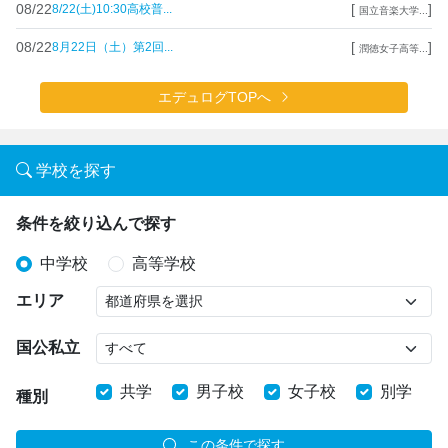
08/22
[
]
8/22(土)10:30高校普...
国立音楽大学...
08/22
[
]
8月22日（土）第2回...
潤徳女子高等...
エデュログTOPへ
学校を探す
条件を絞り込んで探す
中学校
高等学校
エリア
国公私立
共学
男子校
女子校
別学
種別
この条件で探す