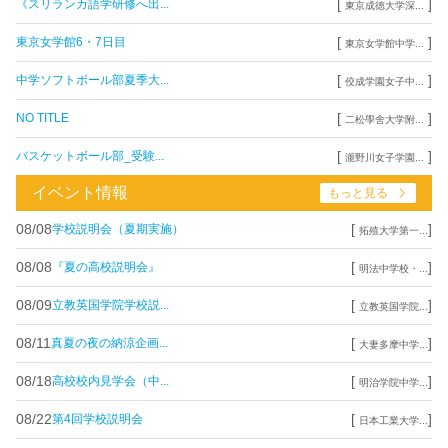
[
]
《スリランカ語学研修へ出...
東京成徳大学深...
[
]
東京女学館6・7日目
東京女学館中学...
[
]
中学ソフトボール部夏季大...
佼成学園女子中...
[
]
NO TITLE
二松學舍大学附...
[
]
バスケットボール部_受験...
瀧野川女子学園...
イベント情報
もっと見る
08/08
[
]
学校説明会（夏期実施）
拓殖大学第一...
08/08
[
]
『夏の高校説明会』
明法中学校・...
08/09
[
]
立教英国学院学校説...
立教英国学院...
08/11
[
]
真夏の夜の納涼企画...
大妻多摩中学...
08/18
[
]
高校校内見学会（中...
明治学院中学...
08/22
[
]
第4回学校説明会
日本工業大学...