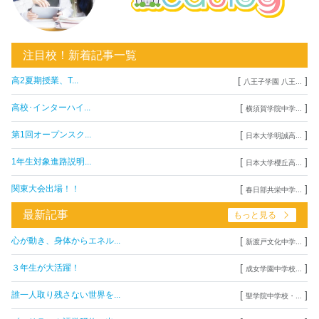
注目校！新着記事一覧
[
]
高2夏期授業、T...
八王子学園 八王...
[
]
高校･インターハイ...
横須賀学院中学...
[
]
第1回オープンスク...
日本大学明誠高...
[
]
1年生対象進路説明...
日本大学櫻丘高...
[
]
関東大会出場！！
春日部共栄中学...
最新記事
もっと見る
[
]
心が動き、身体からエネル...
新渡戸文化中学...
[
]
３年生が大活躍！
成女学園中学校...
[
]
誰一人取り残さない世界を...
聖学院中学校・...