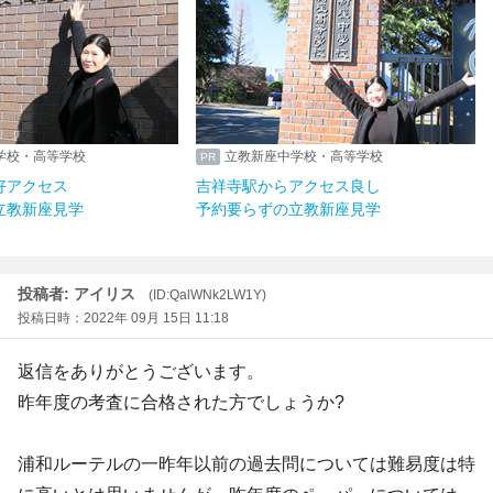
座中学校・高等学校
立教新座中学校・高等学校
らも好アクセス
吉祥寺駅からアクセス良し
ずの立教新座見学
予約要らずの立教新座見学
投稿者: アイリス
(ID:QalWNk2LW1Y)
投稿日時：2022年 09月 15日 11:18
返信をありがとうございます。
昨年度の考査に合格された方でしょうか?
浦和ルーテルの一昨年以前の過去問については難易度は特