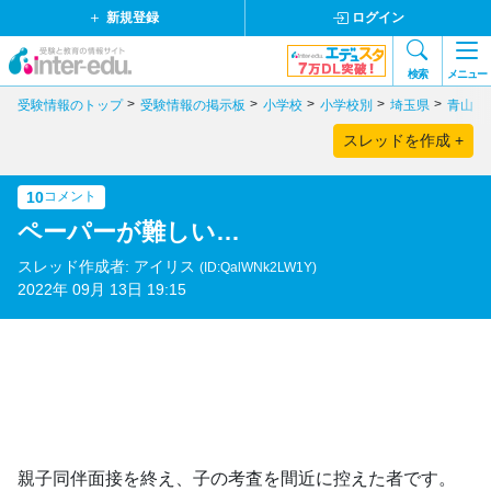
新規登録
ログイン
検索
メニュー
受験情報のトップ
受験情報の掲示板
小学校
小学校別
埼玉県
青山学
スレッドを作成 +
10
コメント
ペーパーが難しい…
スレッド作成者: アイリス
(ID:QalWNk2LW1Y)
2022年 09月 13日 19:15
親子同伴面接を終え、子の考査を間近に控えた者です。