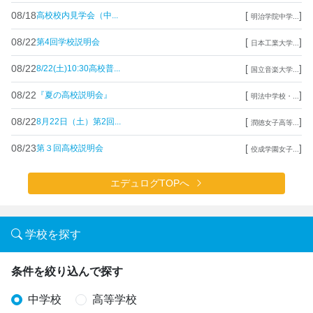
08/18
[
]
高校校内見学会（中...
明治学院中学...
08/22
[
]
第4回学校説明会
日本工業大学...
08/22
[
]
8/22(土)10:30高校普...
国立音楽大学...
08/22
[
]
『夏の高校説明会』
明法中学校・...
08/22
[
]
8月22日（土）第2回...
潤徳女子高等...
08/23
[
]
第３回高校説明会
佼成学園女子...
エデュログTOPへ
学校を探す
条件を絞り込んで探す
中学校
高等学校