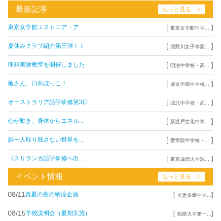
最新記事
もっと見る
[
]
東京女学館エストニア・ア...
東京女学館中学...
[
]
夏休みクラブ紹介第三弾！！
瀧野川女子学園...
[
]
理科実験教室を開催しました
明法中学校・高...
[
]
亀さん、日向ぼっこ！
成女学園中学校...
[
]
オーストラリア語学研修第3日
城北中学校・高...
[
]
心が動き、身体からエネル...
新渡戸文化中学...
[
]
誰一人取り残さない世界を...
聖学院中学校・...
[
]
《スリランカ語学研修へ出...
東京成徳大学深...
イベント情報
もっと見る
08/11
[
]
真夏の夜の納涼企画...
大妻多摩中学...
08/15
[
]
学校説明会（夏期実施）
拓殖大学第一...