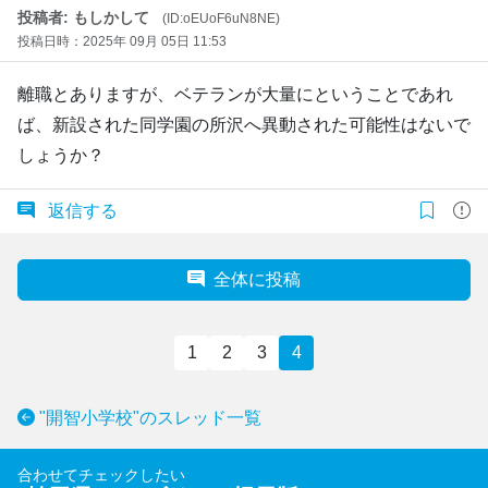
投稿者: もしかして
(ID:oEUoF6uN8NE)
投稿日時：2025年 09月 05日 11:53
離職とありますが、ベテランが大量にということであれ
ば、新設された同学園の所沢へ異動された可能性はないで
しょうか？
返信する
全体に投稿
1
2
3
4
"開智小学校"のスレッド一覧
合わせてチェックしたい