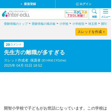
新規登録
ログイン
検索
メニュー
受験情報のトップ
受験情報の掲示板
小学校
小学校別
埼玉県
開智小
スレッドを作成 +
29
コメント
先生方の離職が多すぎる
スレッド作成者: 保護者
(ID:HKId.1YGzhw)
2025年 04月 01日 18:52
開智小学校で子どもがお世話になっています。この学校は