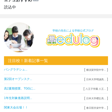
読込中
学校の先生による学校公式ブログ
注目校！新着記事一覧
[
]
バングラデシュ...
横須賀学院中学...
[
]
第2回オープンスク...
日本大学明誠高...
[
]
高2夏期授業、TGGに...
八王子学園 八王...
[
]
1年生対象進路説明...
日本大学櫻丘高...
[
]
関東大会出場！！
春日部共栄中学...