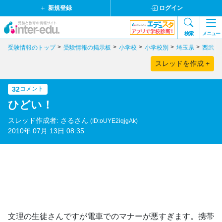
新規登録
ログイン
検索
メニュー
受験情報のトップ
受験情報の掲示板
小学校
小学校別
埼玉県
西武学
スレッドを作成 +
32
コメント
ひどい！
スレッド作成者: さるさん
(ID:oUYE2iqjgAk)
2010年 07月 13日 08:35
文理の生徒さんですが電車でのマナーが悪すぎます。携帯