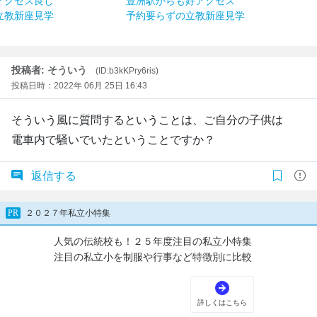
アクセス良し
豊洲駅からも好アクセス
立教新座見学
予約要らずの立教新座見学
投稿者: そういう
(ID:b3kKPry6ris)
投稿日時：2022年 06月 25日 16:43
そういう風に質問するということは、ご自分の子供は
電車内で騒いでいたということですか？
返信する