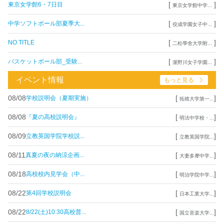
[
]
東京女学館6・7日目
東京女学館中学...
[
]
中学ソフトボール部夏季大...
佼成学園女子中...
[
]
NO TITLE
二松學舍大学附...
[
]
バスケットボール部_受験...
瀧野川女子学園...
イベント情報
もっと見る
08/08
[
]
学校説明会（夏期実施）
拓殖大学第一...
08/08
[
]
『夏の高校説明会』
明法中学校・...
08/09
[
]
立教英国学院学校説...
立教英国学院...
08/11
[
]
真夏の夜の納涼企画...
大妻多摩中学...
08/18
[
]
高校校内見学会（中...
明治学院中学...
08/22
[
]
第4回学校説明会
日本工業大学...
08/22
[
]
8/22(土)10:30高校普...
国立音楽大学...