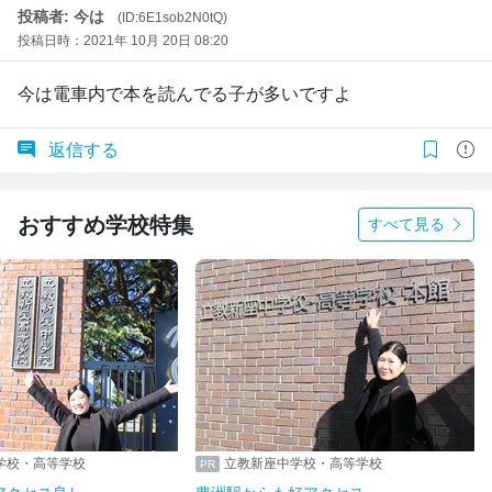
投稿者: 今は
(ID:6E1sob2N0tQ)
投稿日時：2021年 10月 20日 08:20
今は電車内で本を読んでる子が多いですよ
返信する
おすすめ学校特集
すべて見る
学校・高等学校
立教新座中学校・高等学校