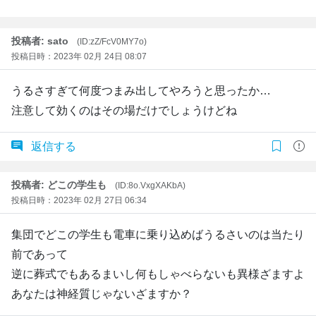
投稿者: sato
(ID:zZ/FcV0MY7o)
投稿日時：2023年 02月 24日 08:07
うるさすぎて何度つまみ出してやろうと思ったか…
注意して効くのはその場だけでしょうけどね
返信する
投稿者: どこの学生も
(ID:8o.VxgXAKbA)
投稿日時：2023年 02月 27日 06:34
集団でどこの学生も電車に乗り込めばうるさいのは当たり
前であって
逆に葬式でもあるまいし何もしゃべらないも異様ざますよ
あなたは神経質じゃないざますか？