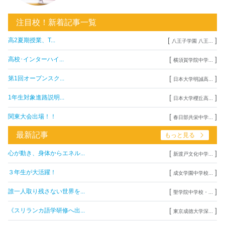
注目校！新着記事一覧
[
]
高2夏期授業、T...
八王子学園 八王...
[
]
高校･インターハイ...
横須賀学院中学...
[
]
第1回オープンスク...
日本大学明誠高...
[
]
1年生対象進路説明...
日本大学櫻丘高...
[
]
関東大会出場！！
春日部共栄中学...
最新記事
もっと見る
[
]
心が動き、身体からエネル...
新渡戸文化中学...
[
]
３年生が大活躍！
成女学園中学校...
[
]
誰一人取り残さない世界を...
聖学院中学校・...
[
]
《スリランカ語学研修へ出...
東京成徳大学深...