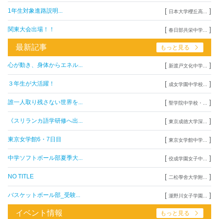
[
]
1年生対象進路説明...
日本大学櫻丘高...
[
]
関東大会出場！！
春日部共栄中学...
最新記事
もっと見る
[
]
心が動き、身体からエネル...
新渡戸文化中学...
[
]
３年生が大活躍！
成女学園中学校...
[
]
誰一人取り残さない世界を...
聖学院中学校・...
[
]
《スリランカ語学研修へ出...
東京成徳大学深...
[
]
東京女学館6・7日目
東京女学館中学...
[
]
中学ソフトボール部夏季大...
佼成学園女子中...
[
]
NO TITLE
二松學舍大学附...
[
]
バスケットボール部_受験...
瀧野川女子学園...
イベント情報
もっと見る