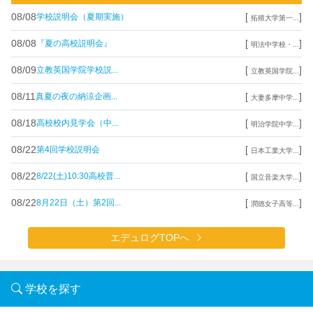
08/08
[
]
学校説明会（夏期実施）
拓殖大学第一...
08/08
[
]
『夏の高校説明会』
明法中学校・...
08/09
[
]
立教英国学院学校説...
立教英国学院...
08/11
[
]
真夏の夜の納涼企画...
大妻多摩中学...
08/18
[
]
高校校内見学会（中...
明治学院中学...
08/22
[
]
第4回学校説明会
日本工業大学...
08/22
[
]
8/22(土)10:30高校普...
国立音楽大学...
08/22
[
]
8月22日（土）第2回...
潤徳女子高等...
エデュログTOPへ
学校を探す