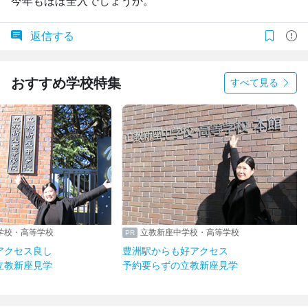
今年もほぼ全入でしょうか。
返信する
おすすめ学校特集
すべて見る
学校・高等学校
立教新座中学校・高等学校
アクセス良し
豊洲駅からも好アクセス
立教新座見学
予約要らずの立教新座見学