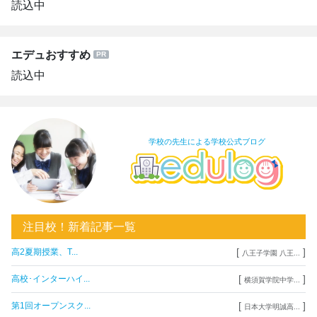
読込中
エデュおすすめ
読込中
学校の先生による学校公式ブログ
注目校！新着記事一覧
[
]
高2夏期授業、T...
八王子学園 八王...
[
]
高校･インターハイ...
横須賀学院中学...
[
]
第1回オープンスク...
日本大学明誠高...