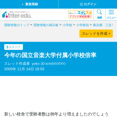
新規登録
ログイン
検索
メニュー
受験情報のトップ
受験情報の掲示板
小学校
小学校別
東京都 三多摩
スレッドを作成 +
3
コメント
今年の国立音楽大学付属小学校倍率
スレッド作成者: yoko
(ID:w.tm0XVIT4Y)
2009年 11月 14日 18:55
新しい校舎で受験者数は例年より増えましたのでしょう