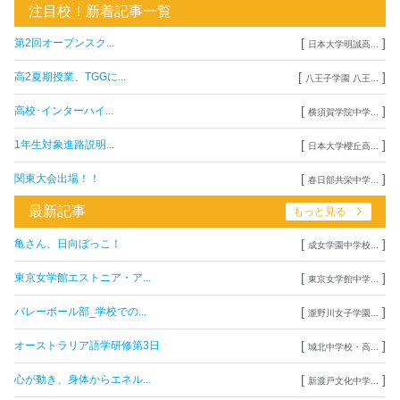
注目校！新着記事一覧
[
]
第2回オープンスク...
日本大学明誠高...
[
]
高2夏期授業、TGGに...
八王子学園 八王...
[
]
高校･インターハイ...
横須賀学院中学...
[
]
1年生対象進路説明...
日本大学櫻丘高...
[
]
関東大会出場！！
春日部共栄中学...
最新記事
もっと見る
[
]
亀さん、日向ぼっこ！
成女学園中学校...
[
]
東京女学館エストニア・ア...
東京女学館中学...
[
]
バレーボール部_学校での...
瀧野川女子学園...
[
]
オーストラリア語学研修第3日
城北中学校・高...
[
]
心が動き、身体からエネル...
新渡戸文化中学...