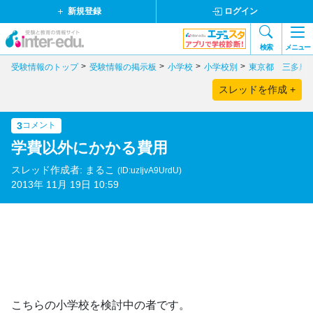
新規登録
ログイン
検索
メニュー
受験情報のトップ
受験情報の掲示板
小学校
小学校別
東京都 三多摩
スレッドを作成 +
3
コメント
学費以外にかかる費用
スレッド作成者: まるこ
(ID:uzIjvA9UrdU)
2013年 11月 19日 10:59
こちらの小学校を検討中の者です。