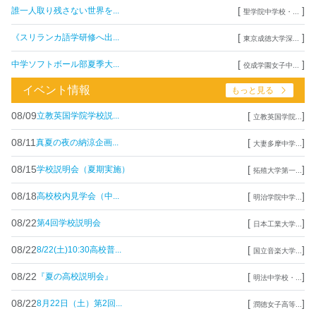
[
]
誰一人取り残さない世界を...
聖学院中学校・...
[
]
《スリランカ語学研修へ出...
東京成徳大学深...
[
]
中学ソフトボール部夏季大...
佼成学園女子中...
イベント情報
もっと見る
08/09
[
]
立教英国学院学校説...
立教英国学院...
08/11
[
]
真夏の夜の納涼企画...
大妻多摩中学...
08/15
[
]
学校説明会（夏期実施）
拓殖大学第一...
08/18
[
]
高校校内見学会（中...
明治学院中学...
08/22
[
]
第4回学校説明会
日本工業大学...
08/22
[
]
8/22(土)10:30高校普...
国立音楽大学...
08/22
[
]
『夏の高校説明会』
明法中学校・...
08/22
[
]
8月22日（土）第2回...
潤徳女子高等...