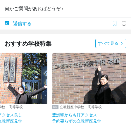
何かご質問があればどうぞ♪
返信する
おすすめ学校特集
すべて見る
学校・高等学校
立教新座中学校・高等学校
アクセス良し
豊洲駅からも好アクセス
立教新座見学
予約要らずの立教新座見学