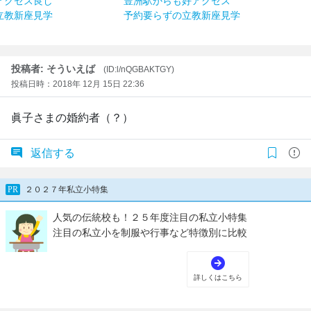
アクセス良し
豊洲駅からも好アクセス
立教新座見学
予約要らずの立教新座見学
投稿者: そういえば
(ID:l/nQGBAKTGY)
投稿日時：2018年 12月 15日 22:36
眞子さまの婚約者（？）
返信する