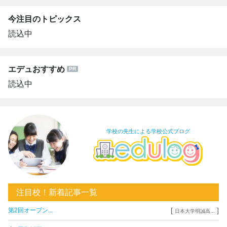
今注目のトピックス
読込中
エデュおすすめ
読込中
学校の先生による学校公式ブログ
注目校！新着記事一覧
[
]
第2回オープン...
日本大学明誠高...