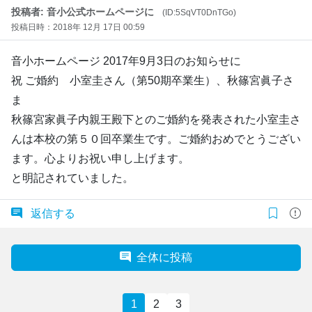
投稿者: 音小公式ホームページに
(ID:5SqVT0DnTGo)
投稿日時：2018年 12月 17日 00:59
音小ホームページ 2017年9月3日のお知らせに
祝 ご婚約 小室圭さん（第50期卒業生）、秋篠宮眞子さ
ま
秋篠宮家眞子内親王殿下とのご婚約を発表された小室圭さ
んは本校の第５０回卒業生です。ご婚約おめでとうござい
ます。心よりお祝い申し上げます。
と明記されていました。
返信する
全体に投稿
1
2
3