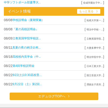
[
]
中学ソフトボール部夏季大...
佼成学園女子中...
イベント情報
もっと見る
08/08
[
]
学校説明会（夏期実施）
拓殖大学第一...
08/08
[
]
『夏の高校説明会』
明法中学校・...
08/09
[
]
立教英国学院学校説...
立教英国学院...
08/11
[
]
真夏の夜の納涼企画...
大妻多摩中学...
08/18
[
]
高校校内見学会（中...
明治学院中学...
08/22
[
]
第4回学校説明会
日本工業大学...
08/22
[
]
8/22(土)10:30高校普...
国立音楽大学...
08/22
[
]
8月22日（土）第2回...
潤徳女子高等...
エデュログTOPへ