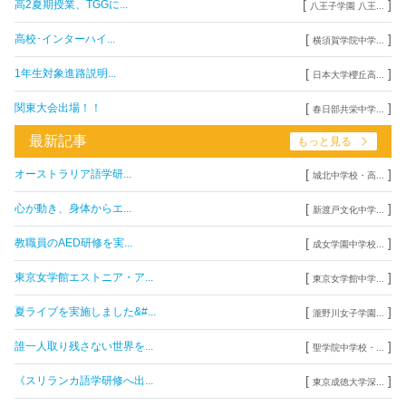
[
]
高2夏期授業、TGGに...
八王子学園 八王...
[
]
高校･インターハイ...
横須賀学院中学...
[
]
1年生対象進路説明...
日本大学櫻丘高...
[
]
関東大会出場！！
春日部共栄中学...
最新記事
もっと見る
[
]
オーストラリア語学研...
城北中学校・高...
[
]
心が動き、身体からエ...
新渡戸文化中学...
[
]
教職員のAED研修を実...
成女学園中学校...
[
]
東京女学館エストニア・ア...
東京女学館中学...
[
]
夏ライブを実施しました&#...
瀧野川女子学園...
[
]
誰一人取り残さない世界を...
聖学院中学校・...
[
]
《スリランカ語学研修へ出...
東京成徳大学深...