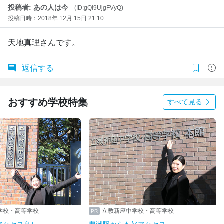
投稿者: あの人は今
(ID:gQl9UjgFVyQ)
投稿日時：2018年 12月 15日 21:10
天地真理さんです。
返信する
おすすめ学校特集
すべて見る
学校・高等学校
立教新座中学校・高等学校