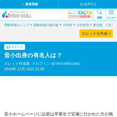
新規登録
ログイン
検索
メニュー
受験情報のトップ
受験情報の掲示板
小学校
小学校別
東京都 三多摩
スレッドを作成 +
17
コメント
音小出身の有名人は？
スレッド作成者: ドルフィン
(ID:SP3GWN6ZyMc)
2018年 12月 15日 21:05
音小ホームページに以前は卒業生で宝塚に行かれた方が掲