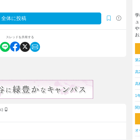
学
全体に投稿
ュ
や
お
スレッドを共有する
第
高
高
1
関
xc)
オ