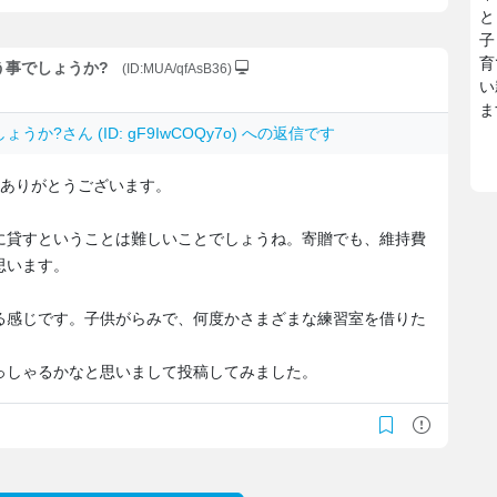
と
子
育
いう事でしょうか?
(ID:MUA/qfAsB36)
い
ま
しょうか?
さん (ID: gF9IwCOQy7o) への返信です
、ありがとうございます。
に貸すということは難しいことでしょうね。寄贈でも、維持費
思います。
る感じです。子供がらみで、何度かさまざまな練習室を借りた
っしゃるかなと思いまして投稿してみました。