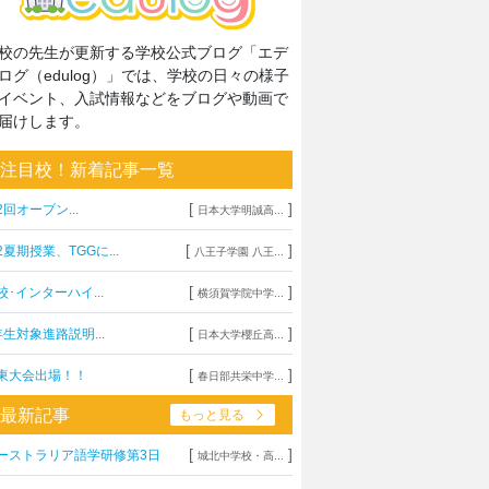
校の先生が更新する学校公式ブログ「エデ
ログ（edulog）」では、学校の日々の様子
イベント、入試情報などをブログや動画で
届けします。
注目校！新着記事一覧
[
]
2回オープン...
日本大学明誠高...
[
]
2夏期授業、TGGに...
八王子学園 八王...
[
]
校･インターハイ...
横須賀学院中学...
[
]
年生対象進路説明...
日本大学櫻丘高...
[
]
東大会出場！！
春日部共栄中学...
最新記事
もっと見る
[
]
ーストラリア語学研修第3日
城北中学校・高...