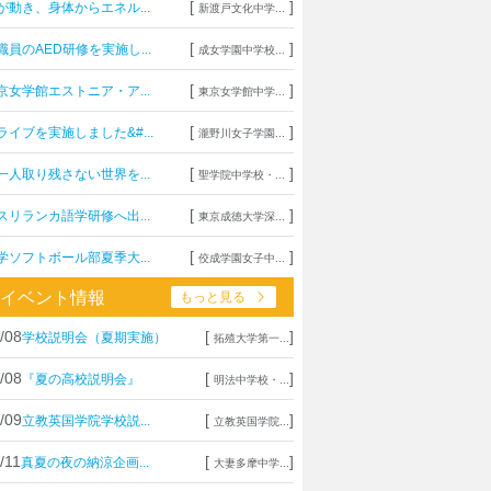
[
]
が動き、身体からエネル...
新渡戸文化中学...
[
]
職員のAED研修を実施し...
成女学園中学校...
[
]
京女学館エストニア・ア...
東京女学館中学...
[
]
ライブを実施しました&#...
瀧野川女子学園...
[
]
一人取り残さない世界を...
聖学院中学校・...
[
]
スリランカ語学研修へ出...
東京成徳大学深...
[
]
学ソフトボール部夏季大...
佼成学園女子中...
イベント情報
もっと見る
/08
[
]
学校説明会（夏期実施）
拓殖大学第一...
/08
[
]
『夏の高校説明会』
明法中学校・...
/09
[
]
立教英国学院学校説...
立教英国学院...
/11
[
]
真夏の夜の納涼企画...
大妻多摩中学...