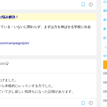
心
教
東
夏
誰
《
中
18I)
08
上げました。
08
から本格的にレッスンする方でした。
ていて少し寂しい気持ちになった記憶があります。
08
08