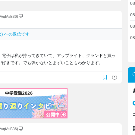
08
08
A/qfAsB36)
08
jFxc) への返信です
08
。電子は私が持ってきていて、アップライト、グランドと買っ
が好きです。でも弾かないとまずいこともわかります。
A/qfAsB36)