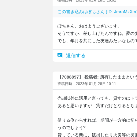
投稿日時：2023年 01月 28日 10:02
この書き込みは
ぽち
さん (ID: JmroMz
ぽちさん、おはようございます。
そうですか、差し上げたんですね。夢の
でも、年月を共にした友達みたいなもの
返信する
【7088897】 投稿者: 所有したままと
投稿日時：2023年 01月 28日 10:11
売却以外に活用と言っても、貸すのはト
あると思いますが、貸すだけとなるとち
借りる側からすれば、期間が一方的に切
うのでしょう?
貸している間に、破損したり火災等の災