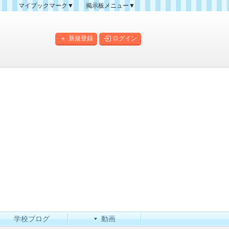
マイブックマーク▼
掲示板メニュー▼
クマーク一覧
掲示板の使い方
掲示板マップ
新規登録
ログイン
人気スレッドランキング
新規スレッド一覧
新着書き込み一覧
このカテゴリにスレッドを
作成
学校ブログ
動画