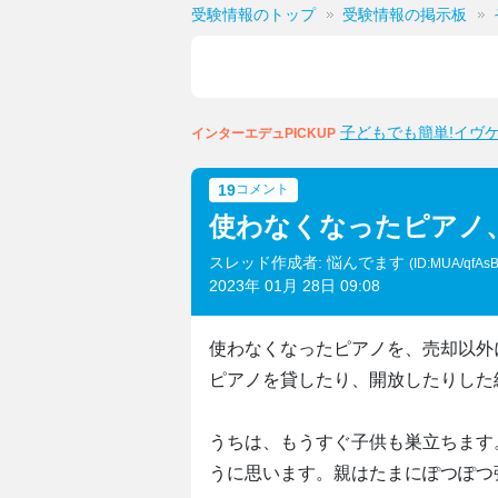
受験情報のトップ
受験情報の掲示板
子どもでも簡単!イヴ
インターエデュPICKUP
19
コメント
使わなくなったピアノ
スレッド作成者: 悩んでます
(ID:MUA/qfAs
2023年 01月 28日 09:08
使わなくなったピアノを、売却以外
ピアノを貸したり、開放したりした
うちは、もうすぐ子供も巣立ちます
うに思います。親はたまにぽつぽつ