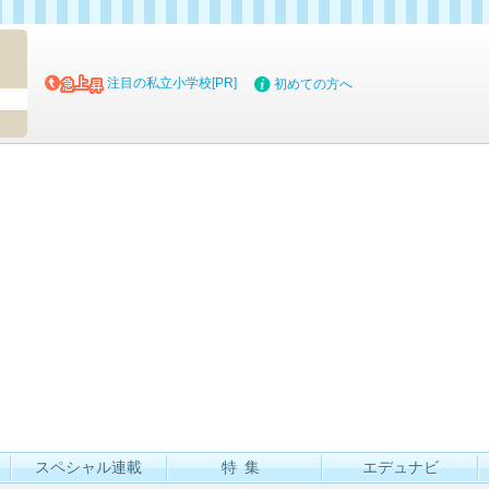
マイブッ
注目の私立小学校[PR]
初めての方へ
スペシャル連載
特集
エデュナビ