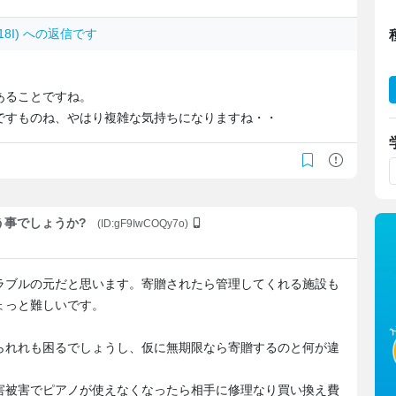
Xm18I) への返信です
あることですね。
ですものね、やはり複雑な気持ちになりますね・・
いう事でしょうか?
(ID:gF9IwCOQy7o)
ラブルの元だと思います。寄贈されたら管理してくれる施設も
ょっと難しいです。
られれも困るでしょうし、仮に無期限なら寄贈するのと何が違
害被害でピアノが使えなくなったら相手に修理なり買い換え費