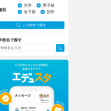
共学
男子校
種別
女子校
別学
この条件で探す
学校名で探す