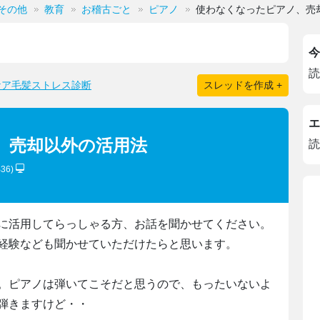
その他
教育
お稽古ごと
ピアノ
使わなくなったピアノ、売
今
読
ケア毛髪ストレス診断
スレッドを作成 +
エ
、売却以外の活用法
読
B36)
に活用してらっしゃる方、お話を聞かせてください。
経験なども聞かせていただけたらと思います。
。ピアノは弾いてこそだと思うので、もったいないよ
弾きますけど・・