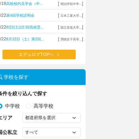
/18
[
]
高校校内見学会（中...
明治学院中学...
/22
[
]
第4回学校説明会
日本工業大学...
/22
[
]
8/22(土)10:30高校普...
国立音楽大学...
/22
[
]
8月22日（土）第2回...
潤徳女子高等...
エデュログTOPへ
学校を探す
条件を絞り込んで探す
中学校
高等学校
エリア
国公私立