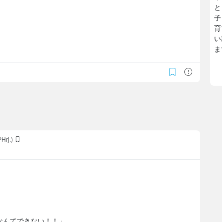
と
子
育
い
ま
Hrj.)
なんてできない！！」