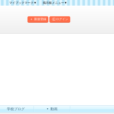
マイブックマーク▼
掲示板メニュー▼
クマーク一覧
掲示板の使い方
掲示板マップ
新規登録
ログイン
人気スレッドランキング
新規スレッド一覧
新着書き込み一覧
このカテゴリにスレッドを
作成
学校ブログ
動画