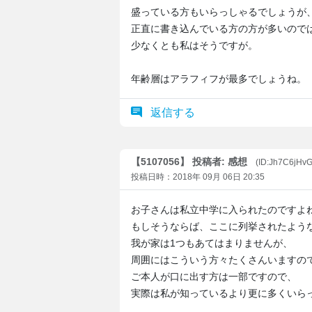
盛っている方もいらっしゃるでしょうが
正直に書き込んでいる方の方が多いので
少なくとも私はそうですが。
年齢層はアラフィフが最多でしょうね。
返信する
【5107056】 投稿者: 感想
(ID:Jh7C6jHv
投稿日時：2018年 09月 06日 20:35
お子さんは私立中学に入られたのですよ
もしそうならば、ここに列挙されたよう
我が家は1つもあてはまりませんが、
周囲にはこういう方々たくさんいますの
ご本人が口に出す方は一部ですので、
実際は私が知っているより更に多くいら