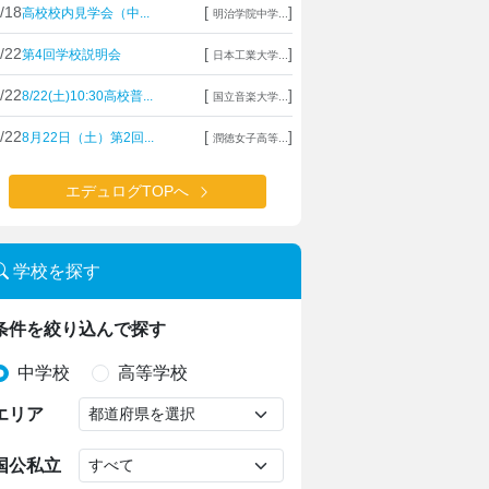
/18
[
]
高校校内見学会（中...
明治学院中学...
/22
[
]
第4回学校説明会
日本工業大学...
/22
[
]
8/22(土)10:30高校普...
国立音楽大学...
/22
[
]
8月22日（土）第2回...
潤徳女子高等...
エデュログTOPへ
学校を探す
条件を絞り込んで探す
中学校
高等学校
エリア
国公私立