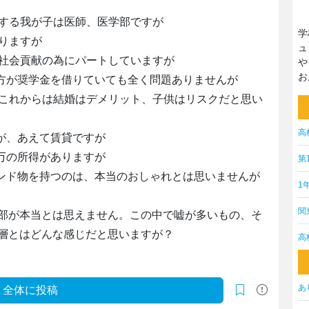
場する我が子は医師、医学部ですが
学
ありますが
ュ
、社会貢献の為にパートしていますが
や
お
の方が奨学金を借りていても全く問題ありませんが
、これからは結婚はデメリット、子供はリスクだと思い
高
すが、あえて賃貸ですが
千万の所得がありますが
第
ランド物を持つのは、本当のおしゃれとは思いませんが
1
関
部が本当とは思えません。この中で嘘が多いもの、そ
層とはどんな感じだと思いますが？
高
あ
全体に投稿