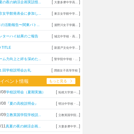
[
]
夏の夜の納涼企画実話怪...
大妻多摩中学高...
[
]
京女学館発表会に参加し...
東京女学館中学...
[
]
月の活動報告〜関東バト...
瀧野川女子学園...
[
]
ンターハイ結果のご報告
城北中学校・高...
[
]
 TITLE
新渡戸文化中学...
[
]
ーム力向上と絆を深めた...
聖学院中学校・...
[
]
１回学校説明会お礼
潤徳女子高等学校
イベント情報
もっと見る
/08
[
]
学校説明会（夏期実施）
拓殖大学第一...
/08
[
]
『夏の高校説明会』
明法中学校・...
/09
[
]
立教英国学院学校説...
立教英国学院...
/11
[
]
真夏の夜の納涼企画...
大妻多摩中学...