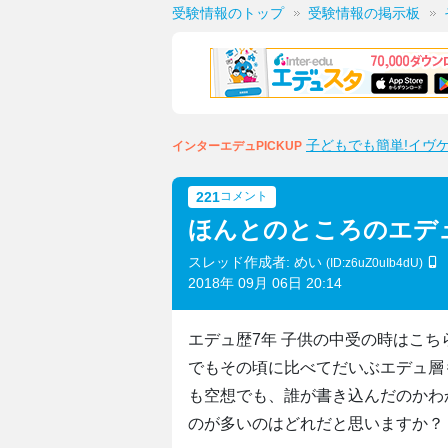
受験情報のトップ
受験情報の掲示板
子どもでも簡単!イヴ
インターエデュPICKUP
221
コメント
ほんとのところのエデ
スレッド作成者: めい
(ID:z6uZ0uIb4dU)
2018年 09月 06日 20:14
エデュ歴7年 子供の中受の時はこ
でもその頃に比べてだいぶエデュ層
も空想でも、誰が書き込んだのかわ
のが多いのはどれだと思いますか？