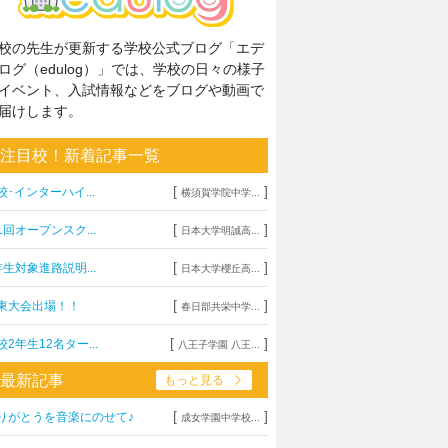
校の先生が更新する学校公式ブログ「エデ
ログ（edulog）」では、学校の日々の様子
イベント、入試情報などをブログや動画で
届けします。
注目校！新着記事一覧
[
]
校･インターハイ...
横須賀学院中学...
[
]
1回オープンスク...
日本大学明誠高...
[
]
年生対象進路説明...
日本大学櫻丘高...
[
]
東大会出場！！
春日部共栄中学...
[
]
校2年生12名ター...
八王子学園 八王...
最新記事
もっと見る
[
]
りがとうを音楽にのせて♪
成女学園中学校...