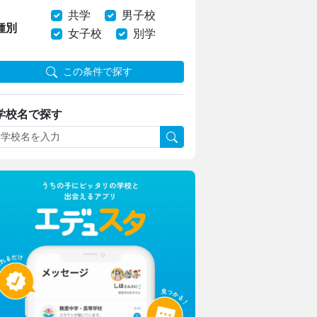
共学
男子校
種別
女子校
別学
この条件で探す
学校名で探す