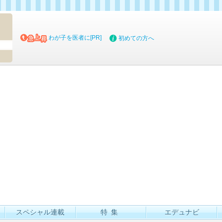
マイブッ
わが子を医者に[PR]
初めての方へ
スペシャル連載
特集
エデュナビ