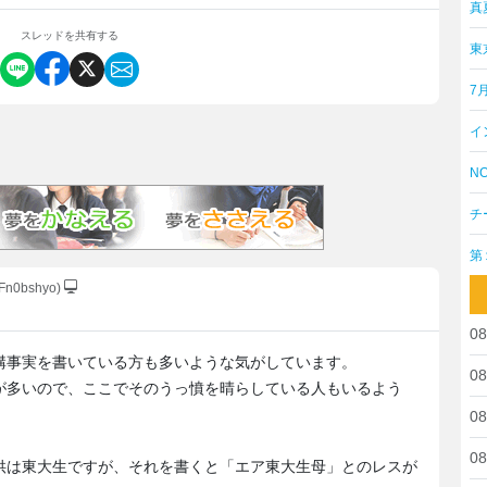
真
スレッドを共有する
東
7
イ
NO
チ
第
2Fn0bshyo)
08
構事実を書いている方も多いような気がしています。
08
が多いので、ここでそのうっ憤を晴らしている人もいるよう
08
08
供は東大生ですが、それを書くと「エア東大生母」とのレスが