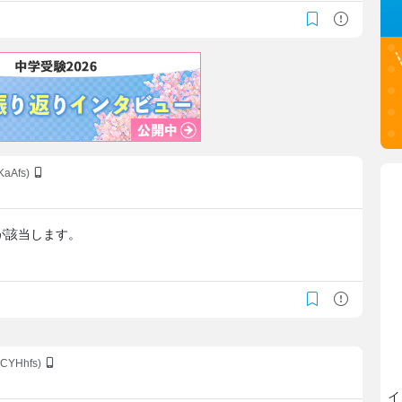
KaAfs)
が該当します。
nCYHhfs)
イ