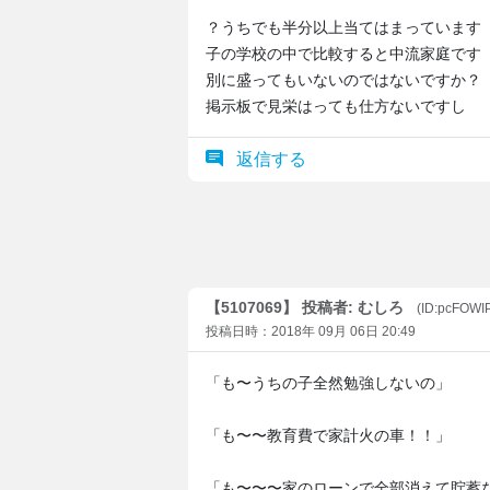
？うちでも半分以上当てはまっています
子の学校の中で比較すると中流家庭です
別に盛ってもいないのではないですか？
掲示板で見栄はっても仕方ないですし
返信する
【5107069】 投稿者: むしろ
(ID:pcFOWIP
投稿日時：2018年 09月 06日 20:49
「も〜うちの子全然勉強しないの」
「も〜〜教育費で家計火の車！！」
「も〜〜〜家のローンで全部消えて貯蓄