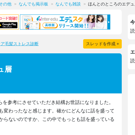
その他
なんでも掲示板
なんでも雑談
ほんとのところのエデュ
今
読
ケア毛髪ストレス診断
スレッドを作成 +
エ
読
ュ層
ちらを参考にさせていただき結構お世話になりました。
も変わったなと感じます。確かにどんなに話を盛って
からないのですか、この中でもっとも話を盛っている