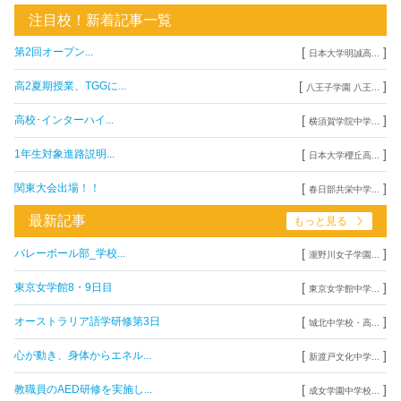
注目校！新着記事一覧
[
]
第2回オープン...
日本大学明誠高...
[
]
高2夏期授業、TGGに...
八王子学園 八王...
[
]
高校･インターハイ...
横須賀学院中学...
[
]
1年生対象進路説明...
日本大学櫻丘高...
[
]
関東大会出場！！
春日部共栄中学...
最新記事
もっと見る
[
]
バレーボール部_学校...
瀧野川女子学園...
[
]
東京女学館8・9日目
東京女学館中学...
[
]
オーストラリア語学研修第3日
城北中学校・高...
[
]
心が動き、身体からエネル...
新渡戸文化中学...
[
]
教職員のAED研修を実施し...
成女学園中学校...