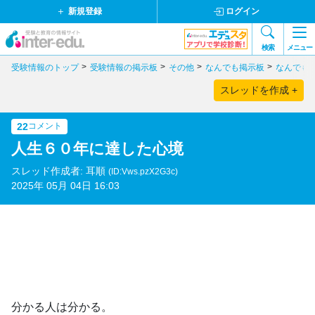
新規登録
ログイン
検索
メニュー
受験情報のトップ
受験情報の掲示板
その他
なんでも掲示板
なんでも
スレッドを作成 +
22
コメント
人生６０年に達した心境
スレッド作成者: 耳順
(ID:Vws.pzX2G3c)
2025年 05月 04日 16:03
分かる人は分かる。