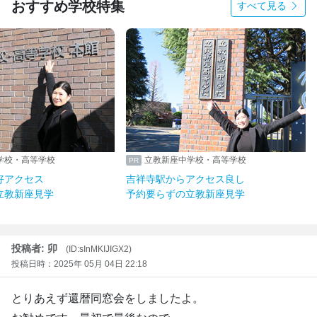
おすすめ学校特集
すべて見る
学校・高等学校
立教新座中学校・高等学校
好アクセス
吉祥寺駅からアクセス良し
立教新座見学
予約要らずの立教新座見学
投稿者: 卯
(ID:sInMKIJIGX2)
投稿日時：2025年 05月 04日 22:18
とりあえず還暦同窓会をしましたよ。