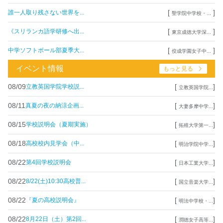
[
]
誰一人取り残さない世界を...
聖学院中学校・...
[
]
《スリランカ語学研修へ出...
東京成徳大学深...
[
]
中学ソフトボール部夏季大...
佼成学園女子中...
イベント情報
もっと見る
08/09
[
]
立教英国学院学校説...
立教英国学院...
08/11
[
]
真夏の夜の納涼企画...
大妻多摩中学...
08/15
[
]
学校説明会（夏期実施）
拓殖大学第一...
08/18
[
]
高校校内見学会（中...
明治学院中学...
08/22
[
]
第4回学校説明会
日本工業大学...
08/22
[
]
8/22(土)10:30高校普...
国立音楽大学...
08/22
[
]
『夏の高校説明会』
明法中学校・...
08/22
[
]
8月22日（土）第2回...
潤徳女子高等...