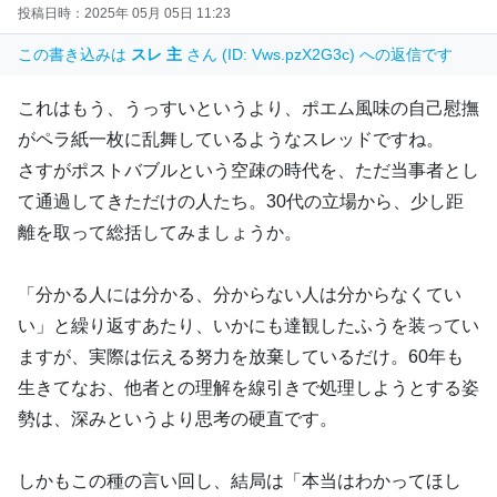
投稿日時：2025年 05月 05日 11:23
この書き込みは
スレ 主
さん (ID: Vws.pzX2G3c) への返信です
これはもう、うっすいというより、ポエム風味の自己慰撫
がペラ紙一枚に乱舞しているようなスレッドですね。
さすがポストバブルという空疎の時代を、ただ当事者とし
て通過してきただけの人たち。30代の立場から、少し距
離を取って総括してみましょうか。
「分かる人には分かる、分からない人は分からなくてい
い」と繰り返すあたり、いかにも達観したふうを装ってい
ますが、実際は伝える努力を放棄しているだけ。60年も
生きてなお、他者との理解を線引きで処理しようとする姿
勢は、深みというより思考の硬直です。
しかもこの種の言い回し、結局は「本当はわかってほし