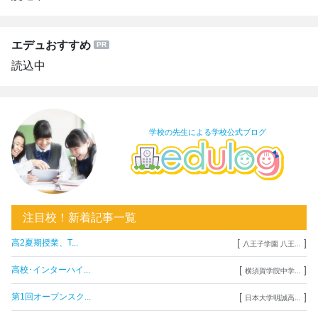
エデュおすすめ
読込中
学校の先生による学校公式ブログ
注目校！新着記事一覧
[
]
高2夏期授業、T...
八王子学園 八王...
[
]
高校･インターハイ...
横須賀学院中学...
[
]
第1回オープンスク...
日本大学明誠高...