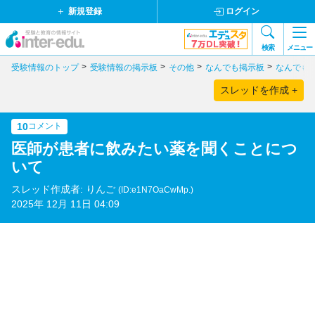
新規登録
ログイン
検索
メニュー
受験情報のトップ
受験情報の掲示板
その他
なんでも掲示板
なんでも
スレッドを作成 +
10
コメント
医師が患者に飲みたい薬を聞くことにつ
いて
スレッド作成者: りんご
(ID:e1N7OaCwMp.)
2025年 12月 11日 04:09