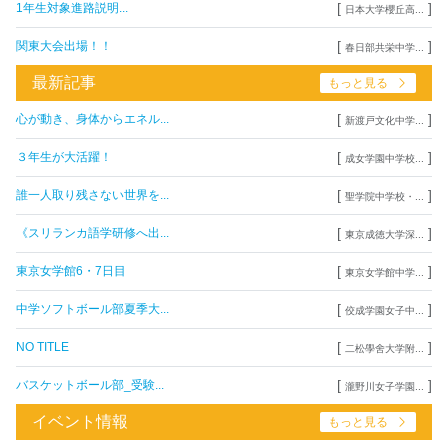
[
]
1年生対象進路説明...
日本大学櫻丘高...
[
]
関東大会出場！！
春日部共栄中学...
最新記事
もっと見る
[
]
心が動き、身体からエネル...
新渡戸文化中学...
[
]
３年生が大活躍！
成女学園中学校...
[
]
誰一人取り残さない世界を...
聖学院中学校・...
[
]
《スリランカ語学研修へ出...
東京成徳大学深...
[
]
東京女学館6・7日目
東京女学館中学...
[
]
中学ソフトボール部夏季大...
佼成学園女子中...
[
]
NO TITLE
二松學舍大学附...
[
]
バスケットボール部_受験...
瀧野川女子学園...
イベント情報
もっと見る