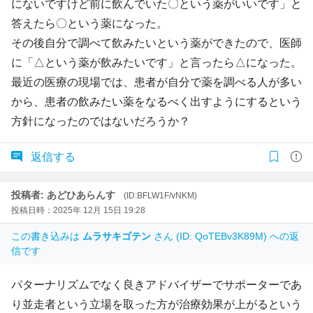
にないですけど前に飲んでいた〇という薬がいいです」と
答えたら〇という薬になった。
その後自分で調べて飲みたいという薬ができたので、医師
に「△という薬が飲みたいです」と言ったら△になった。
最近の医療の現場では、患者が自分で薬を調べる人が多い
から、患者の飲みたい薬をなるべく出すようにするという
方針になったのではないだろうか？
返信する
投稿者: あどひあらんす
(ID:BFLW1F/vNKM)
投稿日時：2025年 12月 15日 19:28
この書き込みは
ムラサキゴテン
さん (ID: QoTEBv3K89M) への返
信です
パターナリズムでなく良きアドバイザーでサポーターであ
り並走者という立場を取った方が治療効果が上がるという