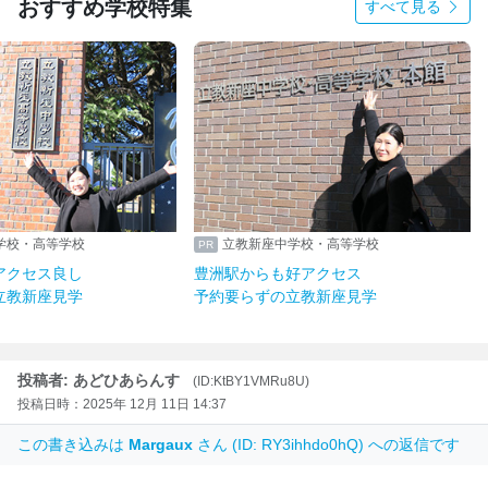
おすすめ学校特集
すべて見る
学校・高等学校
立教新座中学校・高等学校
アクセス良し
豊洲駅からも好アクセス
立教新座見学
予約要らずの立教新座見学
投稿者: あどひあらんす
(ID:KtBY1VMRu8U)
投稿日時：2025年 12月 11日 14:37
この書き込みは
Margaux
さん (ID: RY3ihhdo0hQ) への返信です