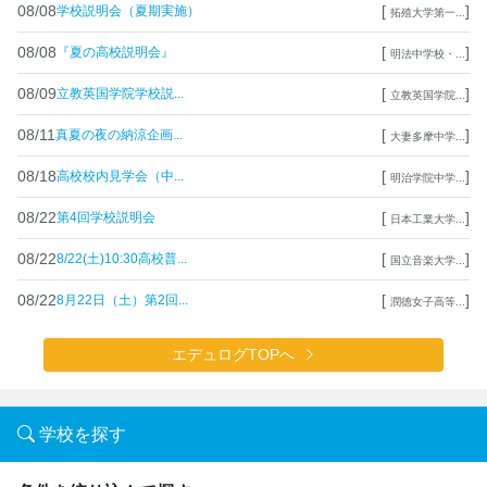
08/08
[
]
学校説明会（夏期実施）
拓殖大学第一...
08/08
[
]
『夏の高校説明会』
明法中学校・...
08/09
[
]
立教英国学院学校説...
立教英国学院...
08/11
[
]
真夏の夜の納涼企画...
大妻多摩中学...
08/18
[
]
高校校内見学会（中...
明治学院中学...
08/22
[
]
第4回学校説明会
日本工業大学...
08/22
[
]
8/22(土)10:30高校普...
国立音楽大学...
08/22
[
]
8月22日（土）第2回...
潤徳女子高等...
エデュログTOPへ
学校を探す