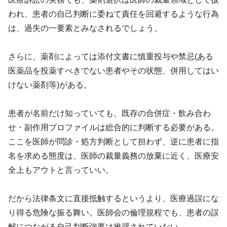
われ、患者の自己判断に委ねて責任を回避するような行為
は、過失の一要素とみなされるでしょう。
さらに、薬剤によっては添付文書に慎重投与や禁忌(ある
医薬品を投薬すべきでない患者やその状態、併用してはい
けない薬剤等)がある。
患者が名前だけ知っていても、既存の合併症・飲み合わ
せ・副作用プロファイルは総合的に判断する必要がある。
ここを医師が問診・処方判断として担わず、逆に患者に指
名を求める態度は、医師の裁量義務の放棄に近く、医療安
全上もアウトと言っていい。
だから法律条文に直接抵触するというより、医療過誤にな
り得る危険な振る舞い。医師会の倫理規程でも、患者の誤
解につながる自己判断強要は推奨されていない。