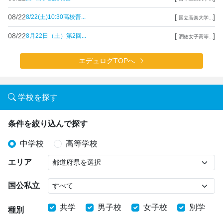
08/22
[
]
8/22(土)10:30高校普...
国立音楽大学...
08/22
[
]
8月22日（土）第2回...
潤徳女子高等...
エデュログTOPへ
学校を探す
条件を絞り込んで探す
中学校
高等学校
エリア
国公私立
共学
男子校
女子校
別学
種別