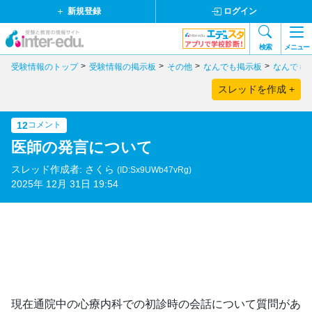
新規登録
ログイン
検索
メニュー
受験情報のトップ
受験情報の掲示板
その他
なんでも掲示板
なんでも
スレッドを作成 +
12
コメント
医師の発言について
スレッド作成者: さくら
(ID:Sx9UWb47vRg)
2025年 12月 31日 19:54
現在通院中の心療内科での初診時の会話について質問があ