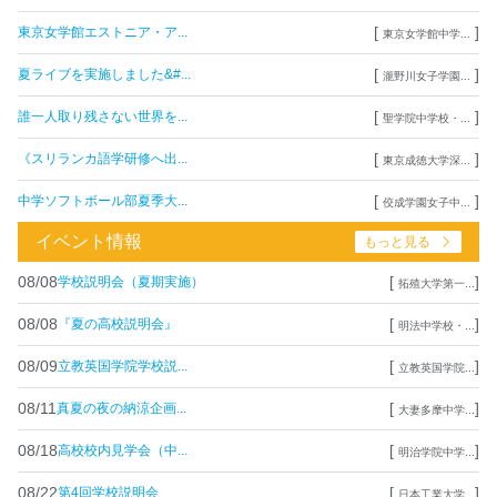
[
]
東京女学館エストニア・ア...
東京女学館中学...
[
]
夏ライブを実施しました&#...
瀧野川女子学園...
[
]
誰一人取り残さない世界を...
聖学院中学校・...
[
]
《スリランカ語学研修へ出...
東京成徳大学深...
[
]
中学ソフトボール部夏季大...
佼成学園女子中...
イベント情報
もっと見る
08/08
[
]
学校説明会（夏期実施）
拓殖大学第一...
08/08
[
]
『夏の高校説明会』
明法中学校・...
08/09
[
]
立教英国学院学校説...
立教英国学院...
08/11
[
]
真夏の夜の納涼企画...
大妻多摩中学...
08/18
[
]
高校校内見学会（中...
明治学院中学...
08/22
[
]
第4回学校説明会
日本工業大学...