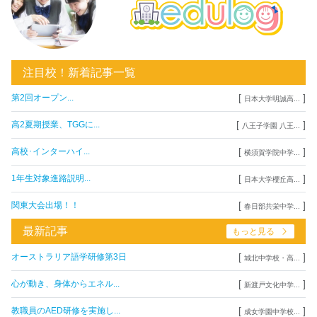
注目校！新着記事一覧
[
]
第2回オープン...
日本大学明誠高...
[
]
高2夏期授業、TGGに...
八王子学園 八王...
[
]
高校･インターハイ...
横須賀学院中学...
[
]
1年生対象進路説明...
日本大学櫻丘高...
[
]
関東大会出場！！
春日部共栄中学...
最新記事
もっと見る
[
]
オーストラリア語学研修第3日
城北中学校・高...
[
]
心が動き、身体からエネル...
新渡戸文化中学...
[
]
教職員のAED研修を実施し...
成女学園中学校...