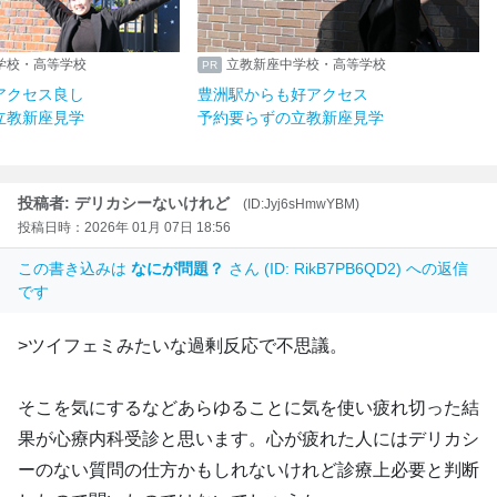
学校・高等学校
立教新座中学校・高等学校
アクセス良し
豊洲駅からも好アクセス
立教新座見学
予約要らずの立教新座見学
投稿者: デリカシーないけれど
(ID:Jyj6sHmwYBM)
投稿日時：2026年 01月 07日 18:56
この書き込みは
なにが問題？
さん (ID: RikB7PB6QD2) への返信
です
>ツイフェミみたいな過剰反応で不思議。
そこを気にするなどあらゆることに気を使い疲れ切った結
果が心療内科受診と思います。心が疲れた人にはデリカシ
ーのない質問の仕方かもしれないけれど診療上必要と判断