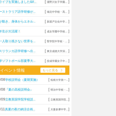
[
]
ライブを実施しました&#...
瀧野川女子学園...
[
]
ーストラリア語学研修が...
城北中学校・高...
[
]
が動き、身体からエネル...
新渡戸文化中学...
[
]
年生が大活躍！
成女学園中学校...
[
]
一人取り残さない世界を...
聖学院中学校・...
[
]
スリランカ語学研修へ出...
東京成徳大学深...
[
]
学ソフトボール部夏季大...
佼成学園女子中...
イベント情報
もっと見る
/08
[
]
学校説明会（夏期実施）
拓殖大学第一...
/08
[
]
『夏の高校説明会』
明法中学校・...
/09
[
]
立教英国学院学校説...
立教英国学院...
/11
[
]
真夏の夜の納涼企画...
大妻多摩中学...