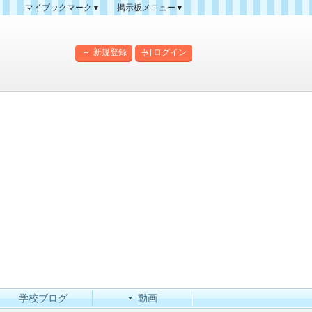
マイブックマーク▼
掲示板メニュー▼
クマーク一覧
掲示板の使い方
掲示板マップ
新規登録
ログイン
人気スレッドランキング
新規スレッド一覧
新着書き込み一覧
このカテゴリにスレッドを
作成
学校ブログ
動画