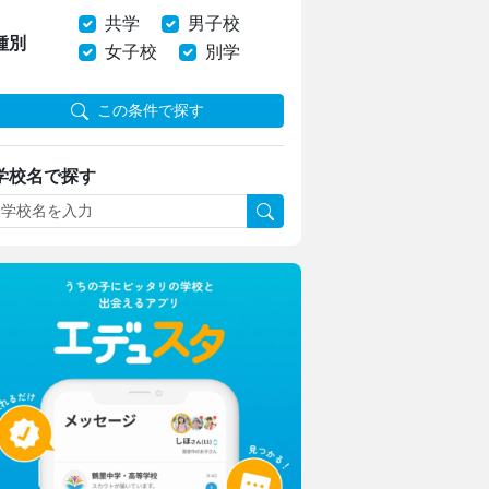
共学
男子校
種別
女子校
別学
この条件で探す
学校名で探す