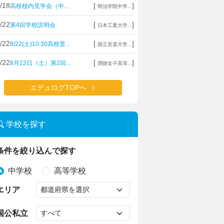
/18
[
]
高校校内見学会（中...
明治学院中学...
/22
[
]
第4回学校説明会
日本工業大学...
/22
[
]
8/22(土)10:30高校普...
国立音楽大学...
/22
[
]
8月22日（土）第2回...
潤徳女子高等...
エデュログTOPへ
学校を探す
条件を絞り込んで探す
中学校
高等学校
エリア
国公私立