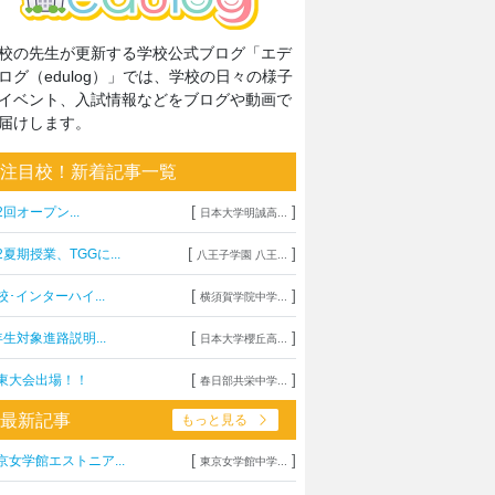
校の先生が更新する学校公式ブログ「エデ
ログ（edulog）」では、学校の日々の様子
イベント、入試情報などをブログや動画で
届けします。
注目校！新着記事一覧
[
]
2回オープン...
日本大学明誠高...
[
]
2夏期授業、TGGに...
八王子学園 八王...
[
]
校･インターハイ...
横須賀学院中学...
[
]
年生対象進路説明...
日本大学櫻丘高...
[
]
東大会出場！！
春日部共栄中学...
最新記事
もっと見る
[
]
京女学館エストニア...
東京女学館中学...