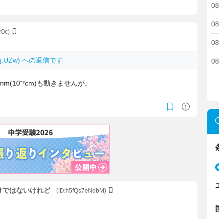
08
08
yOc)
08
tzj.UZw) への返信です
08
(10⁻⁷cm)も動きませんが。
わけではないけれど
(ID:h5fQs7eNdbM)