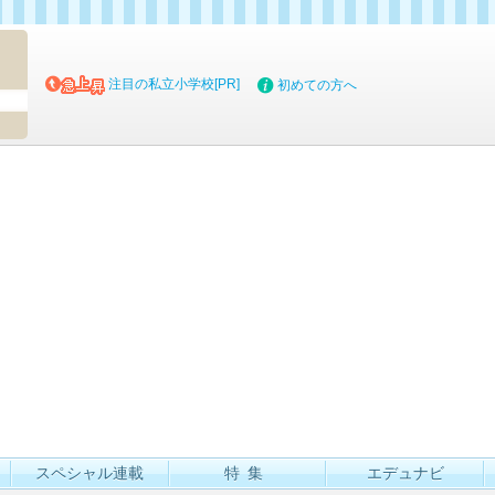
マイブッ
注目の私立小学校[PR]
初めての方へ
スペシャル連載
特集
エデュナビ