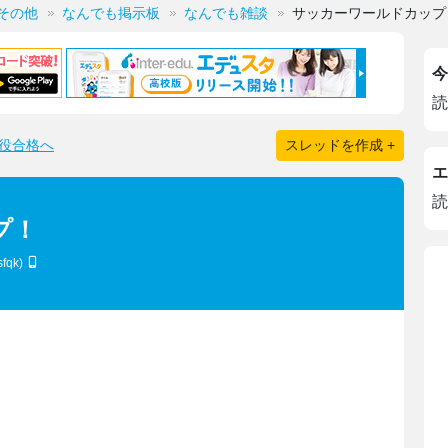
その他
なんでも掲示板
なんでも雑談
サッカーワールドカップ
今
読
役合格へ
スレッドを作成 +
エ
読
プ！
sfqk)