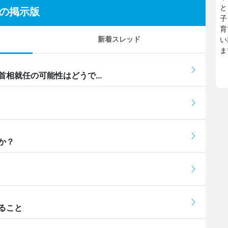
と
ーの掲示版
子
育
新着スレッド
い
ま
相就任の可能性はどうで...
か？
ること