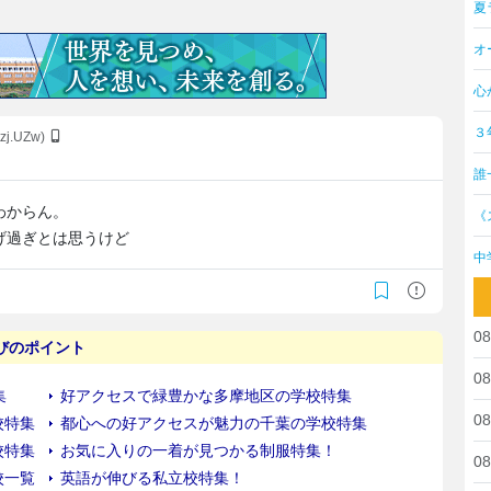
夏
オ
心
３
tzj.UZw)
誰
わからん。
《
げ過ぎとは思うけど
中
08
08
08
08