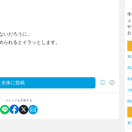
学
ュ
や
お
ないだろうに。
められるとイラッとします。
第
高
高
全体に投稿
1
スレッドを共有する
関
東