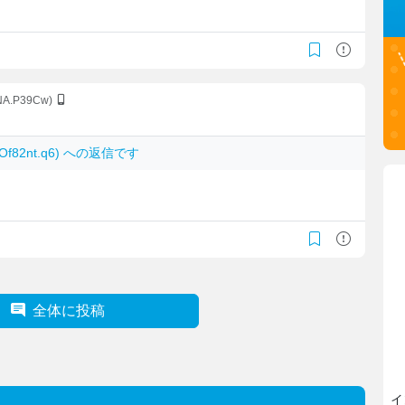
NA.P39Cw)
AOf82nt.q6) への返信です
全体に投稿
イ