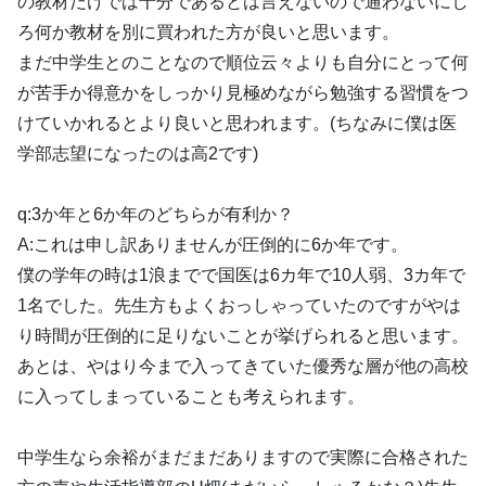
の教材だけでは十分であるとは言えないので通わないにし
ろ何か教材を別に買われた方が良いと思います。
まだ中学生とのことなので順位云々よりも自分にとって何
が苦手か得意かをしっかり見極めながら勉強する習慣をつ
けていかれるとより良いと思われます。(ちなみに僕は医
学部志望になったのは高2です)
q:3か年と6か年のどちらが有利か？
A:これは申し訳ありませんが圧倒的に6か年です。
僕の学年の時は1浪までで国医は6カ年で10人弱、3カ年で
1名でした。先生方もよくおっしゃっていたのですがやは
り時間が圧倒的に足りないことが挙げられると思います。
あとは、やはり今まで入ってきていた優秀な層が他の高校
に入ってしまっていることも考えられます。
中学生なら余裕がまだまだありますので実際に合格された