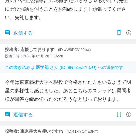
方の声や生活指導部のU畑(まだいらっしゃるかな？)先生
にぜひお話を伺うことをお勧めします！頑張ってくださ
い、失礼します。
返信する
投稿者: 応援しております
(ID:wW6PCVt20bw)
投稿日時：2023年 05月 28日 16:28
この書き込みは
医学部
さん (ID: 9N.b1w3Y8zU) への返信です
今年は東京藝術大学へ現役で合格された方もいるようで明
星の多様性も感じました。あとこちらのスレッドは質問者
様が回答を締め切ったのだろうなと思っております。
返信する
投稿者: 東京芸大も凄いですね
(ID:41xr7CmE3RY)