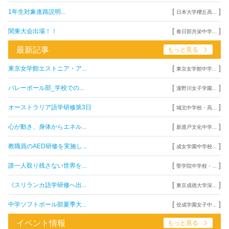
[
]
1年生対象進路説明...
日本大学櫻丘高...
[
]
関東大会出場！！
春日部共栄中学...
最新記事
もっと見る
[
]
東京女学館エストニア・ア...
東京女学館中学...
[
]
バレーボール部_学校での...
瀧野川女子学園...
[
]
オーストラリア語学研修第3日
城北中学校・高...
[
]
心が動き、身体からエネル...
新渡戸文化中学...
[
]
教職員のAED研修を実施し...
成女学園中学校...
[
]
誰一人取り残さない世界を...
聖学院中学校・...
[
]
《スリランカ語学研修へ出...
東京成徳大学深...
[
]
中学ソフトボール部夏季大...
佼成学園女子中...
イベント情報
もっと見る