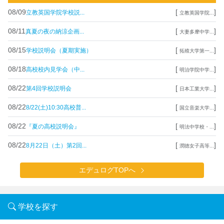
08/09
[
]
立教英国学院学校説...
立教英国学院...
08/11
[
]
真夏の夜の納涼企画...
大妻多摩中学...
08/15
[
]
学校説明会（夏期実施）
拓殖大学第一...
08/18
[
]
高校校内見学会（中...
明治学院中学...
08/22
[
]
第4回学校説明会
日本工業大学...
08/22
[
]
8/22(土)10:30高校普...
国立音楽大学...
08/22
[
]
『夏の高校説明会』
明法中学校・...
08/22
[
]
8月22日（土）第2回...
潤徳女子高等...
エデュログTOPへ
学校を探す