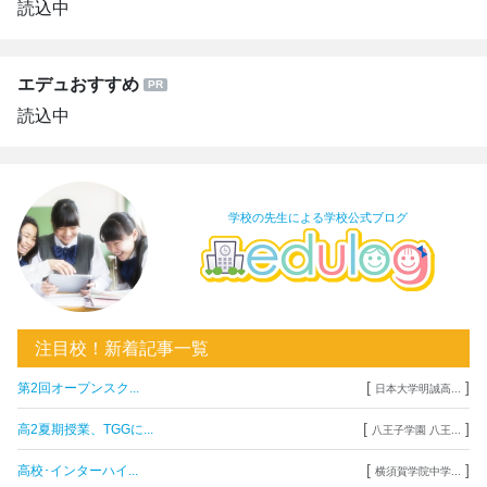
読込中
エデュおすすめ
読込中
学校の先生による学校公式ブログ
注目校！新着記事一覧
[
]
第2回オープンスク...
日本大学明誠高...
[
]
高2夏期授業、TGGに...
八王子学園 八王...
[
]
高校･インターハイ...
横須賀学院中学...