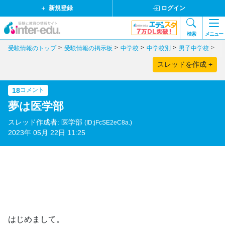
新規登録
ログイン
検索
メニュー
受験情報のトップ
受験情報の掲示板
中学校
中学校別
男子中学校
大
スレッドを作成 +
18
コメント
夢は医学部
スレッド作成者: 医学部
(ID:jFcSE2eC8a.)
2023年 05月 22日 11:25
はじめまして。