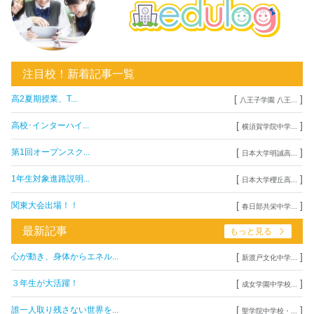
注目校！新着記事一覧
[
]
高2夏期授業、T...
八王子学園 八王...
[
]
高校･インターハイ...
横須賀学院中学...
[
]
第1回オープンスク...
日本大学明誠高...
[
]
1年生対象進路説明...
日本大学櫻丘高...
[
]
関東大会出場！！
春日部共栄中学...
最新記事
もっと見る
[
]
心が動き、身体からエネル...
新渡戸文化中学...
[
]
３年生が大活躍！
成女学園中学校...
[
]
誰一人取り残さない世界を...
聖学院中学校・...