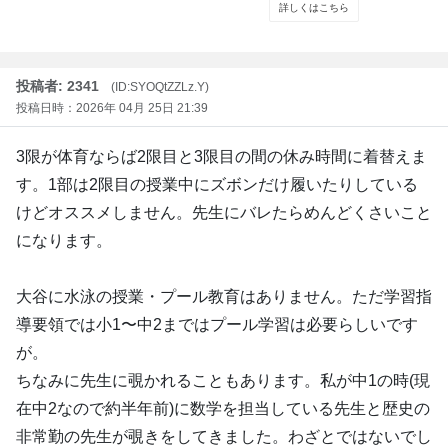
投稿者: 2341
(ID:SYOQtZZLz.Y)
投稿日時：2026年 04月 25日 21:39
3限が体育ならば2限目と3限目の間の休み時間に着替えま
す。1部は2限目の授業中にズボンだけ履いたりしている
けどオススメしません。先生にバレたらめんどくさいこと
になります。
大谷に水泳の授業・プール教育はありません。ただ学習指
導要領では小1〜中2まではプール学習は必要らしいです
が。
ちなみに先生に覗かれることもあります。私が中1の時(現
在中2なので約半年前)に数学を担当している先生と歴史の
非常勤の先生が覗きをしてきました。わざとではないでし