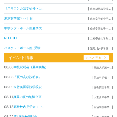
[
]
《スリランカ語学研修へ出...
東京成徳大学深...
[
]
東京女学館6・7日目
東京女学館中学...
[
]
中学ソフトボール部夏季大...
佼成学園女子中...
[
]
NO TITLE
二松學舍大学附...
[
]
バスケットボール部_受験...
瀧野川女子学園...
イベント情報
もっと見る
08/08
[
]
学校説明会（夏期実施）
拓殖大学第一...
08/08
[
]
『夏の高校説明会』
明法中学校・...
08/09
[
]
立教英国学院学校説...
立教英国学院...
08/11
[
]
真夏の夜の納涼企画...
大妻多摩中学...
08/18
[
]
高校校内見学会（中...
明治学院中学...
08/22
[
]
第4回学校説明会