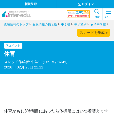
新規登録
ログイン
検索
メニュー
受験情報のトップ
受験情報の掲示板
中学校
中学校別
女子中学校
大
スレッドを作成 +
7
コメント
体育
スレッド作成者: 中学生
(ID:a.1tXy.5WMM)
2026年 02月 23日 21:12
体育がもし3時間目にあったら体操服にはいつ着替えます