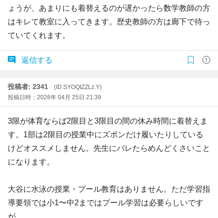
ょうが、あまりにも着替えるのが遅かったら数学教師の方
はキレて教室に入ってきます。歴史教師の方は廊下で待っ
ていてくれます。
返信する
投稿者: 2341
(ID:SYOQtZZLz.Y)
投稿日時：2026年 04月 25日 21:39
3限が体育ならば2限目と3限目の間の休み時間に着替えま
す。1部は2限目の授業中にズボンだけ履いたりしている
けどオススメしません。先生にバレたらめんどくさいこと
になります。
大谷に水泳の授業・プール教育はありません。ただ学習指
導要領では小1〜中2まではプール学習は必要らしいです
が