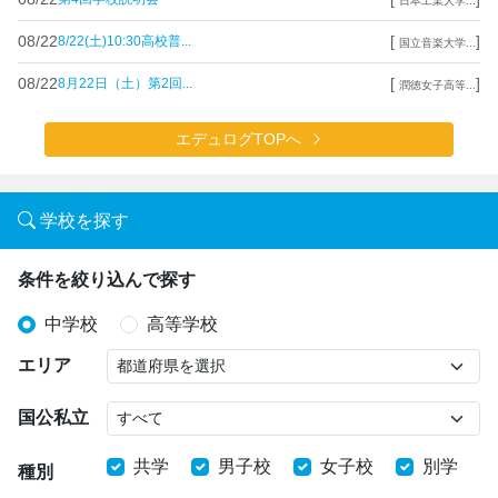
日本工業大学...
08/22
[
]
8/22(土)10:30高校普...
国立音楽大学...
08/22
[
]
8月22日（土）第2回...
潤徳女子高等...
エデュログTOPへ
学校を探す
条件を絞り込んで探す
中学校
高等学校
エリア
国公私立
共学
男子校
女子校
別学
種別