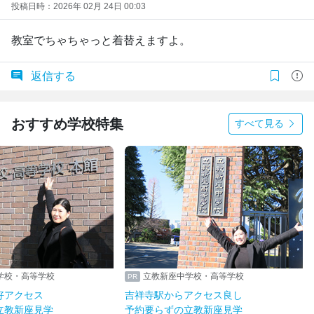
投稿日時：2026年 02月 24日 00:03
教室でちゃちゃっと着替えますよ。
返信する
おすすめ学校特集
すべて見る
学校・高等学校
立教新座中学校・高等学校
好アクセス
吉祥寺駅からアクセス良し
立教新座見学
予約要らずの立教新座見学