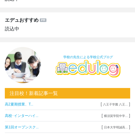
エデュおすすめ
読込中
学校の先生による学校公式ブログ
注目校！新着記事一覧
[
]
高2夏期授業、T...
八王子学園 八王...
[
]
高校･インターハイ...
横須賀学院中学...
[
]
第1回オープンスク...
日本大学明誠高...