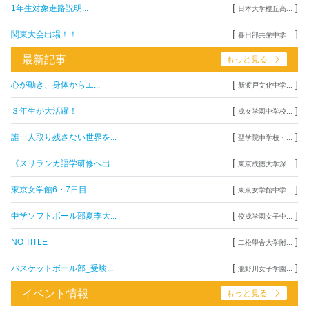
[
]
1年生対象進路説明...
日本大学櫻丘高...
[
]
関東大会出場！！
春日部共栄中学...
最新記事
もっと見る
[
]
心が動き、身体からエ...
新渡戸文化中学...
[
]
３年生が大活躍！
成女学園中学校...
[
]
誰一人取り残さない世界を...
聖学院中学校・...
[
]
《スリランカ語学研修へ出...
東京成徳大学深...
[
]
東京女学館6・7日目
東京女学館中学...
[
]
中学ソフトボール部夏季大...
佼成学園女子中...
[
]
NO TITLE
二松學舍大学附...
[
]
バスケットボール部_受験...
瀧野川女子学園...
イベント情報
もっと見る