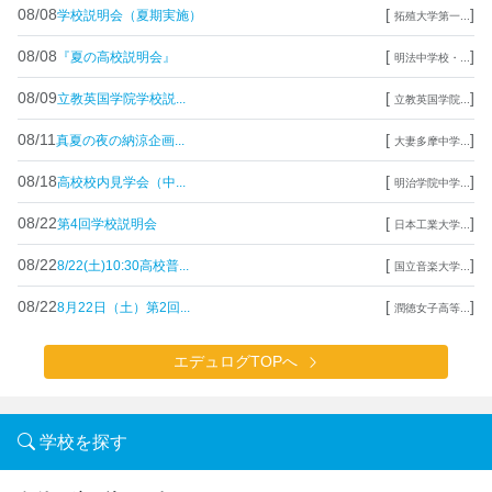
08/08
[
]
学校説明会（夏期実施）
拓殖大学第一...
08/08
[
]
『夏の高校説明会』
明法中学校・...
08/09
[
]
立教英国学院学校説...
立教英国学院...
08/11
[
]
真夏の夜の納涼企画...
大妻多摩中学...
08/18
[
]
高校校内見学会（中...
明治学院中学...
08/22
[
]
第4回学校説明会
日本工業大学...
08/22
[
]
8/22(土)10:30高校普...
国立音楽大学...
08/22
[
]
8月22日（土）第2回...
潤徳女子高等...
エデュログTOPへ
学校を探す