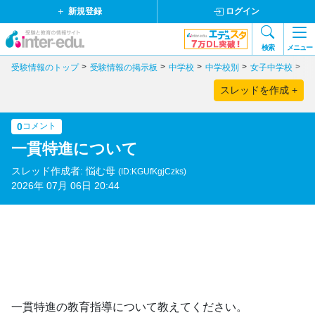
新規登録
ログイン
検索
メニュー
受験情報のトップ
受験情報の掲示板
中学校
中学校別
女子中学校
大
スレッドを作成 +
0
コメント
一貫特進について
スレッド作成者: 悩む母
(ID:KGUfKgjCzks)
2026年 07月 06日 20:44
一貫特進の教育指導について教えてください。