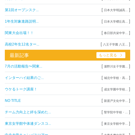
[
]
第1回オープンスク...
日本大学明誠高...
[
]
1年生対象進路説明...
日本大学櫻丘高...
[
]
関東大会出場！！
春日部共栄中学...
[
]
高校2年生12名ター...
八王子学園 八王...
最新記事
もっと見る
[
]
7月の活動報告〜関東...
瀧野川女子学園...
[
]
インターハイ結果のご...
城北中学校・高...
[
]
ウケるトーク講座！
成女学園中学校...
[
]
NO TITLE
新渡戸文化中学...
[
]
チーム力向上と絆を深めた...
聖学院中学校・...
[
]
東京女学館中体連ダンスコ...
東京女学館中学...
[
]
中央大学キャンパスツアー