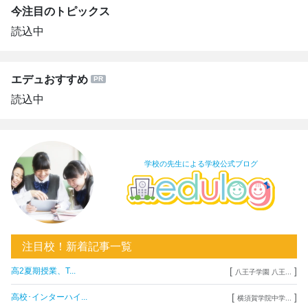
今注目のトピックス
読込中
エデュおすすめ
読込中
学校の先生による学校公式ブログ
注目校！新着記事一覧
[
]
高2夏期授業、T...
八王子学園 八王...
[
]
高校･インターハイ...
横須賀学院中学...