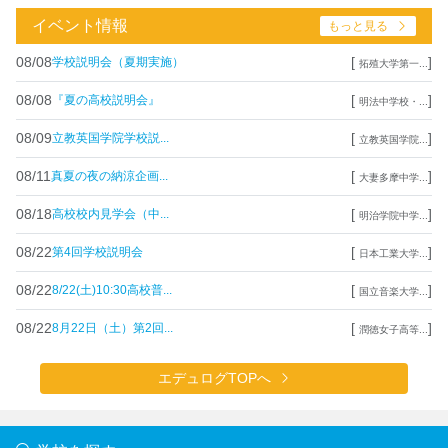
イベント情報
もっと見る
08/08
[
]
学校説明会（夏期実施）
拓殖大学第一...
08/08
[
]
『夏の高校説明会』
明法中学校・...
08/09
[
]
立教英国学院学校説...
立教英国学院...
08/11
[
]
真夏の夜の納涼企画...
大妻多摩中学...
08/18
[
]
高校校内見学会（中...
明治学院中学...
08/22
[
]
第4回学校説明会
日本工業大学...
08/22
[
]
8/22(土)10:30高校普...
国立音楽大学...
08/22
[
]
8月22日（土）第2回...
潤徳女子高等...
エデュログTOPへ