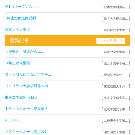
[
]
第1回オープンスク...
日本大学明誠高...
[
]
1年生対象進路説明...
日本大学櫻丘高...
[
]
関東大会出場！！
春日部共栄中学...
最新記事
もっと見る
[
]
心が動き、身体からエ...
新渡戸文化中学...
[
]
３年生が大活躍！
成女学園中学校...
[
]
誰一人取り残さない世界を...
聖学院中学校・...
[
]
《スリランカ語学研修へ出...
東京成徳大学深...
[
]
東京女学館6・7日目
東京女学館中学...
[
]
中学ソフトボール部夏季大...
佼成学園女子中...
[
]
NO TITLE
二松學舍大学附...
[
]
バスケットボール部_受験...
瀧野川女子学園...