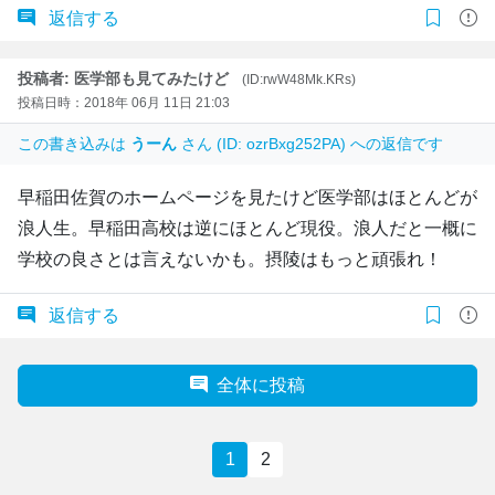
返信する
投稿者: 医学部も見てみたけど
(ID:rwW48Mk.KRs)
投稿日時：2018年 06月 11日 21:03
この書き込みは
うーん
さん (ID: ozrBxg252PA) への返信です
早稲田佐賀のホームページを見たけど医学部はほとんどが
浪人生。早稲田高校は逆にほとんど現役。浪人だと一概に
学校の良さとは言えないかも。摂陵はもっと頑張れ！
返信する
全体に投稿
1
2