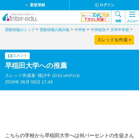
新規登録
ログイン
検索
メニュー
受験情報のトップ
受験情報の掲示板
中学校
中学校別
共学中学校
大
スレッドを作成 +
13
コメント
早稲田大学への推薦
スレッド作成者: 検討中
(ID:b2.vAr/P1Lk)
2018年 06月 06日 17:49
こちらの学校から早稲田大学へは何パーセントの生徒さん