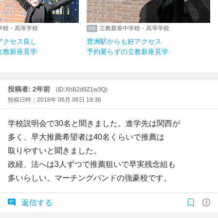
学校・高等学校
立教新座中学校・高等学校
アクセス良し
豊洲駅からも好アクセス
立教新座見学
予約要らずの立教新座見学
投稿者: 2年前
(ID:XhB2d9Z1w3Q)
投稿日時：2018年 06月 06日 19:36
学校説明会で30名と聞きました。進学先は関西が
多く、早大推薦希望者は40名くらいで推薦は
取りやすいと聞きました。
政経、法へは3人ずつで推薦狙いで早実残念組も
多いらしい。マーチングバンドの強豪校です。
返信する