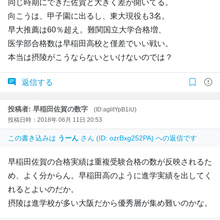
同じ時期にできた佐賀と大きく差が開いてる。
向こうは、甲子園に出るし、東大現役も3名。
早大推薦は60％超え。難関国立大学合格増、
医学部合格数は早稲田高校と僅差でいい戦い。
本当は摂陵がこうならないといけないのでは？
返信する
投稿者: 早稲田佐賀の数字
(ID:aglitYpB1iU)
投稿日時：2018年 06月 11日 20:53
この書き込みは
うーん
さん (ID: ozrBxg252PA) への返信です
早稲田佐賀の合格実績は重複受験合格の数が反映されるた
め、よく分からん。早稲田高のように進学実績を出してく
れるとよいのだか。
摂陵は進学校が多い大阪だから優秀層が集め難いのかな。