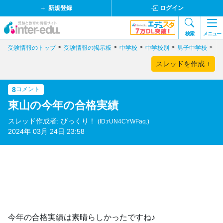
新規登録
ログイン
検索
メニュー
受験情報のトップ
受験情報の掲示板
中学校
中学校別
男子中学校
京
スレッドを作成 +
8
コメント
東山の今年の合格実績
スレッド作成者: びっくり！
(ID:rUN4CYWFaq.)
2024年 03月 24日 23:58
今年の合格実績は素晴らしかったですね♪