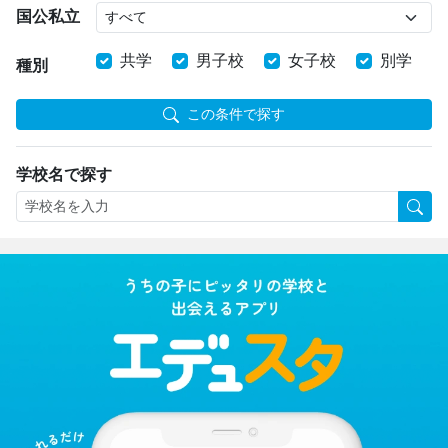
国公私立
共学
男子校
女子校
別学
種別
この条件で探す
学校名で探す