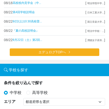
08/18
[
]
高校校内見学会（中...
明治学院中学...
08/22
[
]
第4回学校説明会
日本工業大学...
08/22
[
]
8/22(土)10:30高校普...
国立音楽大学...
08/22
[
]
『夏の高校説明会』
明法中学校・...
08/22
[
]
8月22日（土）第2回...
潤徳女子高等...
エデュログTOPへ
学校を探す
条件を絞り込んで探す
中学校
高等学校
エリア