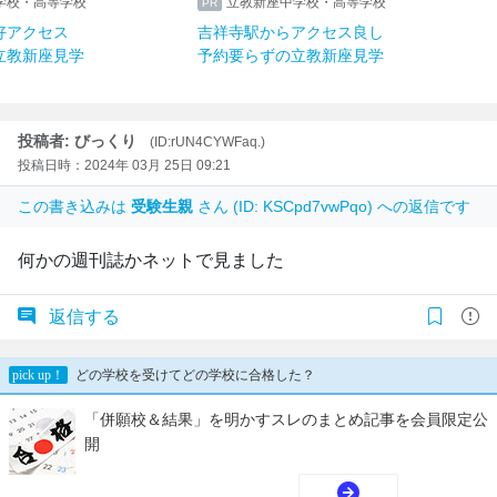
学校・高等学校
立教新座中学校・高等学校
好アクセス
吉祥寺駅からアクセス良し
立教新座見学
予約要らずの立教新座見学
投稿者: びっくり
(ID:rUN4CYWFaq.)
投稿日時：2024年 03月 25日 09:21
この書き込みは
受験生親
さん (ID: KSCpd7vwPqo) への返信です
何かの週刊誌かネットで見ました
返信する