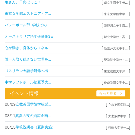
[
]
亀さん、日向ぼっこ！
成女学園中学校...
[
]
東京女学館エストニア・ア...
東京女学館中学...
[
]
バレーボール部_学校での...
瀧野川女子学園...
[
]
オーストラリア語学研修第3日
城北中学校・高...
[
]
心が動き、身体からエネル...
新渡戸文化中学...
[
]
誰一人取り残さない世界を...
聖学院中学校・...
[
]
《スリランカ語学研修へ出...
東京成徳大学深...
[
]
中学ソフトボール部夏季大...
佼成学園女子中...
イベント情報
もっと見る
08/09
[
]
立教英国学院学校説...
立教英国学院...
08/11
[
]
真夏の夜の納涼企画...
大妻多摩中学...
08/15
[
]
学校説明会（夏期実施）
拓殖大学第一...