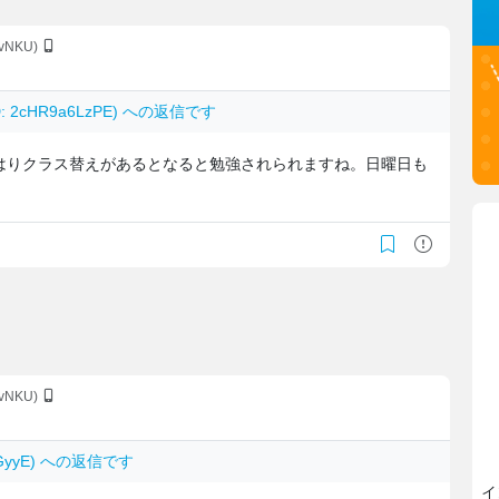
yivNKU)
D: 2cHR9a6LzPE) への返信です
はりクラス替えがあるとなると勉強されられますね。日曜日も
yivNKU)
ohGyyE) への返信です
イ