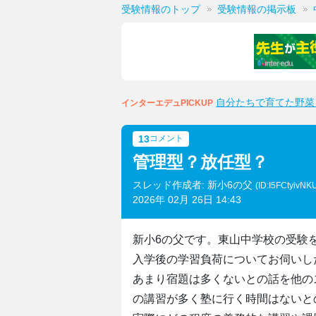
受験情報のトップ
受験情報の掲示板
自分たちで育てた野菜
インターエデュPICKUP
13
コメント
管理型？放任型？
スレッド作成者: 新小6の父
(ID:I5FCtyivNK
2026年 02月 26日 14:43
新小6の父です。東山中学校の受験
入学後の学習負荷についてお伺いし
あまり宿題は多くないとの話を他の
の講習が多く塾に行く時間はないと