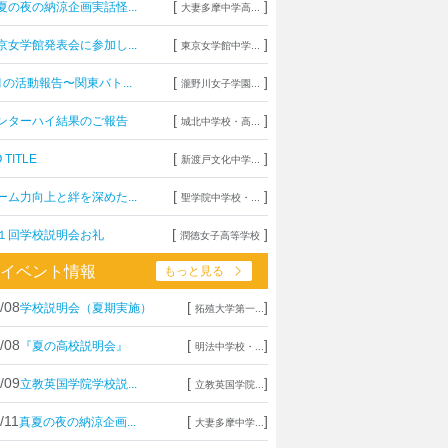
[
]
夏の夜の納涼企画実話怪...
大妻多摩中学高...
[
]
京女学館発表会に参加し...
東京女学館中学...
[
]
月の活動報告〜関東バト...
瀧野川女子学園...
[
]
ンターハイ結果のご報告
城北中学校・高...
[
]
 TITLE
新渡戸文化中学...
[
]
ーム力向上と絆を深めた...
聖学院中学校・...
[
]
１回学校説明会お礼
潤徳女子高等学校
イベント情報
もっと見る
/08
[
]
学校説明会（夏期実施）
拓殖大学第一...
/08
[
]
『夏の高校説明会』
明法中学校・...
/09
[
]
立教英国学院学校説...
立教英国学院...
/11
[
]
真夏の夜の納涼企画...
大妻多摩中学...