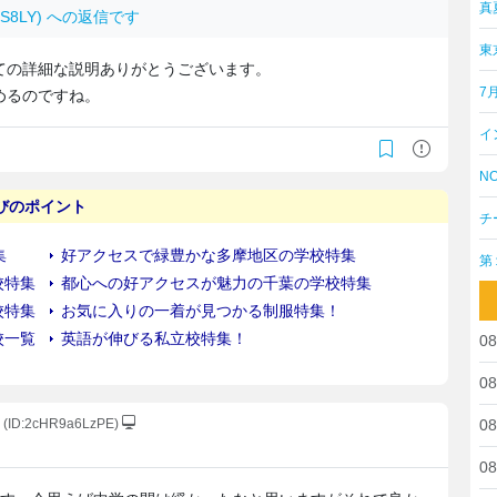
真
PSLS8LY) への返信です
東
ての詳細な説明ありがとうございます。
7
めるのですね。
イ
NO
チ
第
08
08
(ID:2cHR9a6LzPE)
08
08