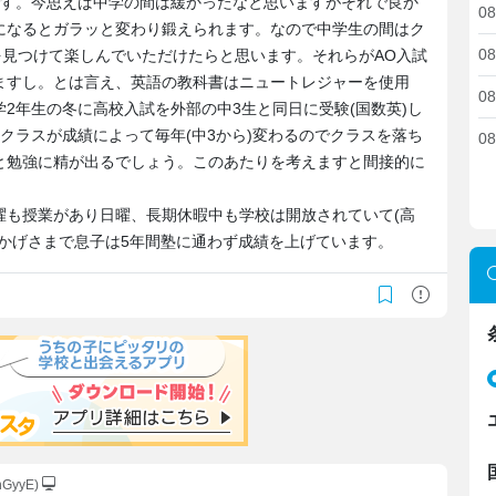
です。今思えば中学の間は緩かったなと思いますがそれで良か
08
になるとガラッと変わり鍛えられます。なので中学生の間はク
08
を見つけて楽しんでいただけたらと思います。それらがAO入試
ますし。とは言え、英語の教科書はニュートレジャーを使用
08
2年生の冬に高校入試を外部の中3生と同日に受験(国数英)し
クラスが成績によって毎年(中3から)変わるのでクラスを落ち
08
と勉強に精が出るでしょう。このあたりを考えますと間接的に
曜も授業があり日曜、長期休暇中も学校は開放されていて(高
かげさまで息子は5年間塾に通わず成績を上げています。
hGyyE)