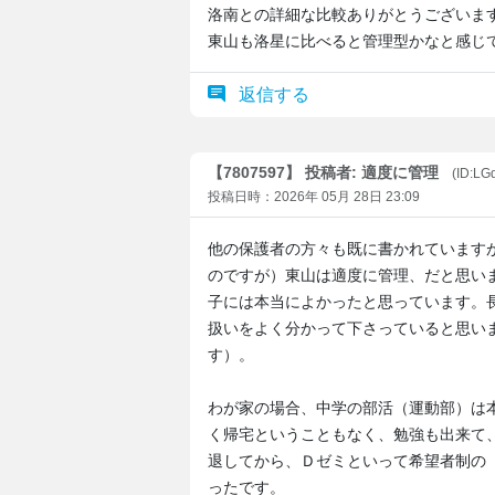
洛南との詳細な比較ありがとうございま
東山も洛星に比べると管理型かなと感じ
返信する
【7807597】 投稿者: 適度に管理
(ID:L
投稿日時：2026年 05月 28日 23:09
他の保護者の方々も既に書かれています
のですが）東山は適度に管理、だと思い
子には本当によかったと思っています。
扱いをよく分かって下さっていると思い
す）。
わが家の場合、中学の部活（運動部）は
く帰宅ということもなく、勉強も出来て
退してから、Ｄゼミといって希望者制の
ったです。