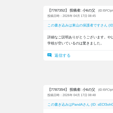
【7787352】 投稿者: 小6の父
(ID:I5FCt
投稿日時：2026年 04月 17日 08:45
この書き込みは
東山の保護者です
さん (I
詳細なご説明ありがとうございます。や
学校が空いているのは驚きました。
返信する
【7787354】 投稿者: 小6の父
(ID:I5FCt
投稿日時：2026年 04月 17日 08:48
この書き込みは
PandA
さん (ID: sECf3