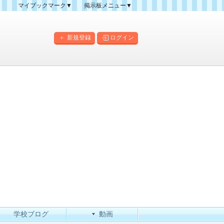
マイブックマーク▼
掲示板メニュー▼
クマーク一覧
掲示板の使い方
掲示板マップ
新規登録
ログイン
人気スレッドランキング
新規スレッド一覧
新着書き込み一覧
このカテゴリにスレッドを
作成
学校ブログ
動画