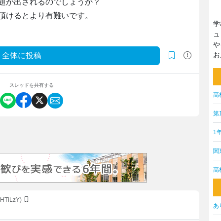
題が出されるのでしょうか？
頂けるとより有難いです。
学
ュ
や
お
全体に投稿
スレッドを共有する
高
第
1
関
高
6HTiLzY)
あ