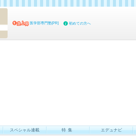
マイブッ
医学部専門塾[PR]
初めての方へ
スペシャル連載
特集
エデュナビ