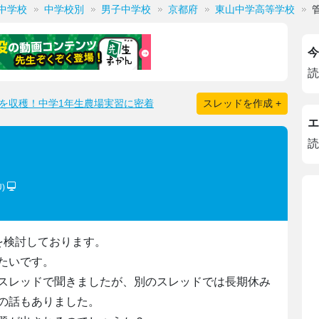
中学校
中学校別
男子中学校
京都府
東山中学高等学校
今
読
を収穫！中学1年生農場実習に密着
スレッドを作成 +
エ
読
U)
を検討しております。
たいです。
スレッドで聞きましたが、別のスレッドでは長期休み
の話もありました。