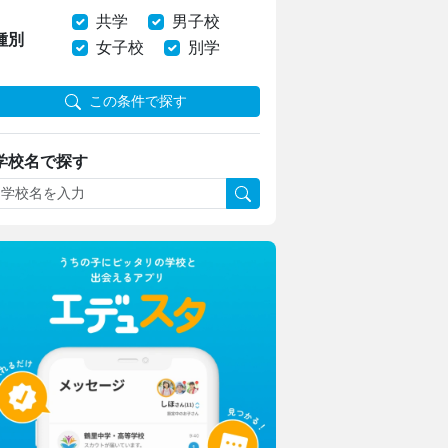
共学
男子校
種別
女子校
別学
この条件で探す
学校名で探す