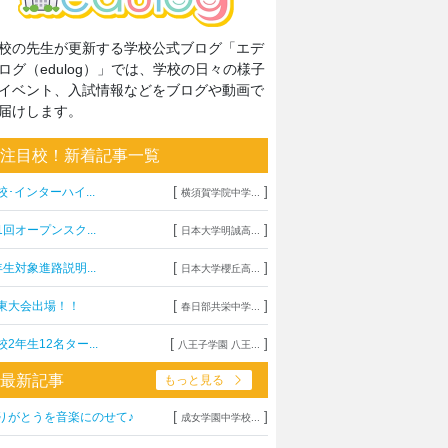
校の先生が更新する学校公式ブログ「エデ
ログ（edulog）」では、学校の日々の様子
イベント、入試情報などをブログや動画で
届けします。
注目校！新着記事一覧
[
]
校･インターハイ...
横須賀学院中学...
[
]
1回オープンスク...
日本大学明誠高...
[
]
年生対象進路説明...
日本大学櫻丘高...
[
]
東大会出場！！
春日部共栄中学...
[
]
校2年生12名ター...
八王子学園 八王...
最新記事
もっと見る
[
]
りがとうを音楽にのせて♪
成女学園中学校...