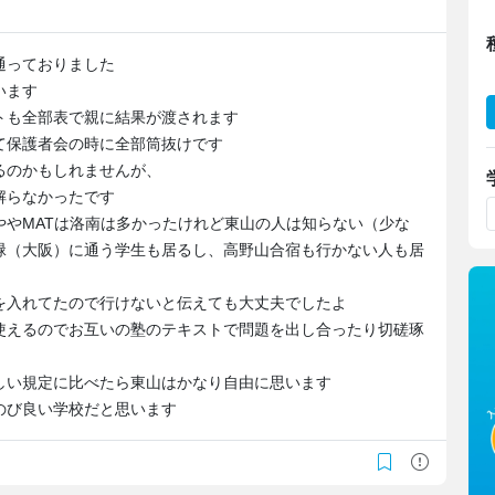
通っておりました
います
トも全部表で親に結果が渡されます
て保護者会の時に全部筒抜けです
るのかもしれませんが、
解らなかったです
ややMATは洛南は多かったけれど東山の人は知らない（少な
緑（大阪）に通う学生も居るし、高野山合宿も行かない人も居
を入れてたので行けないと伝えても大丈夫でしたよ
使えるのでお互いの塾のテキストで問題を出し合ったり切磋琢
しい規定に比べたら東山はかなり自由に思います
のび良い学校だと思います