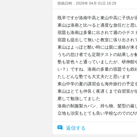
投稿日時：2026年 04月 01日 16:29
既卒ですが洛南中高と東山中高に子供が
東山は洛南と比べると適度な放任だと思
宿題も洛南は多量に出されて週の小テス
宿題も提出して無いと教室に張り出され
東山はよっぽど酷い時には親に連絡が来
うちの怠け者でも定期テストの結果しか
塾も皆色々と通っていましたが、研伸館
い？）ですね、洛南の多量の宿題でも鉄
たしどんな塾でも大丈夫だと思います
東山中学の夏の講習会も海外旅行の予定
東山はとても仲良く夜遅くまで自習室が
磨して勉強してました
洛南の制服製カバン、持ち物、髪型の厳
立地も治安もとても良い学校なのでのび
返信する