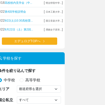
/18
[
]
高校校内見学会（中...
明治学院中学...
/22
[
]
第4回学校説明会
日本工業大学...
/22
[
]
8/22(土)10:30高校普...
国立音楽大学...
/22
[
]
8月22日（土）第2回...
潤徳女子高等...
エデュログTOPへ
学校を探す
条件を絞り込んで探す
中学校
高等学校
エリア
国公私立