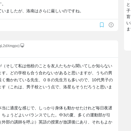
す。
と
子
ていましたが、洛南はさらに厳しいのですね。
育
い
ま
GqL2dXmgpo)
が（そして私は他校のことを友人たちから聞いてしか知らない
ます。どの学校も合う合わないがあると思いますが、うちの男
長く働かれている先生、ＯＢの先生方も多いので、10代男子の
ます（これは、男子校という点で、洛星もそうだろうと思いま
本当に適度な感じで、しっかり身体も動かせたけれど毎日夜遅
、ちょうどよいバランスでした。中3の夏、多くの運動部が引
（外部の講師を呼ぶ）英語の授業が放課後にあり、それもよか