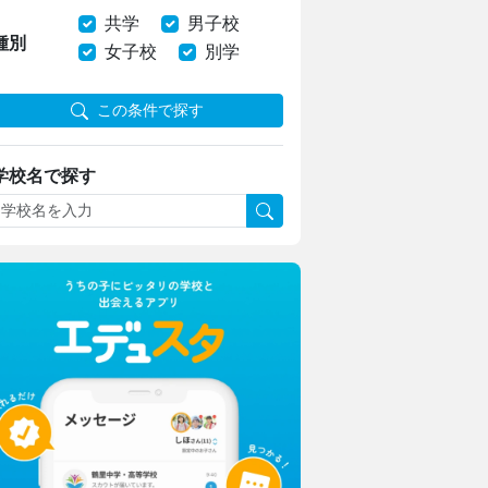
共学
男子校
種別
女子校
別学
この条件で探す
学校名で探す