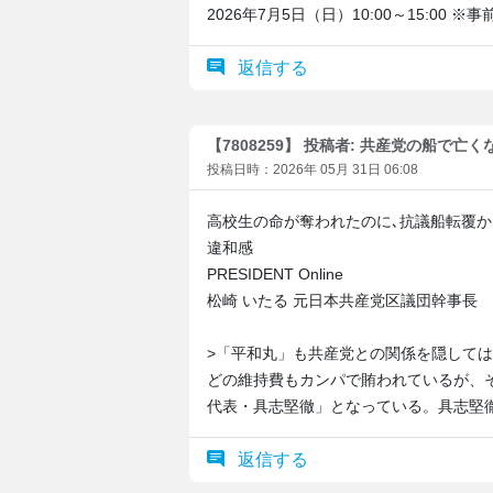
2026年7月5日（日）10:00～15:00
返信する
【7808259】 投稿者: 共産党の船で亡
投稿日時：2026年 05月 31日 06:08
高校生の命が奪われたのに､抗議船転覆か
違和感
PRESIDENT Online
松崎 いたる 元日本共産党区議団幹事長
>「平和丸」も共産党との関係を隠して
どの維持費もカンパで賄われているが、
代表・具志堅徹」となっている。具志堅
返信する