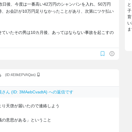
数日後、今度は一番高い42万円のシャンパンを入れ、50万円
と
子
時、お会計が10万円足りなかったことがあり、次第にツケ払い
育
い
ま
ていたその男は10カ月後、あってはならない事故を起こすの
ぁ
(ID:4E8kEPVAQas)
員
さん (ID: 3MAebCvadtA) への返信です
より天啓が届いたので連絡しよう
議の意思がある」ということ