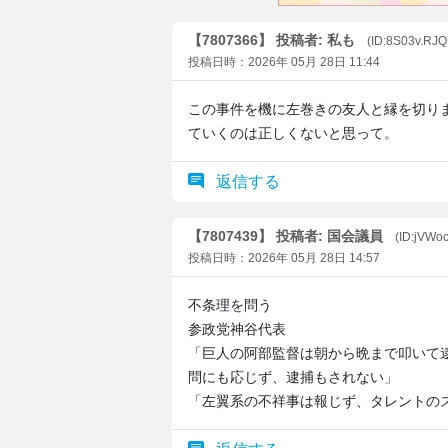
【7807366】 投稿者: 私も
(ID:8S03v.RJ
投稿日時：2026年 05月 28日 11:44
この事件を機に左巻きの友人と縁を切り
ていくのは正しくないと思って。
返信する
【7807439】 投稿者: 国会議員
(ID:jVWo
投稿日時：2026年 05月 28日 14:57
不条理を問う
参政党神谷代表
「巨人の阿部監督は朝から晩まで叩いて
問にも応じず、逮捕もされない」
「左翼系の不祥事は報じず、タレントの