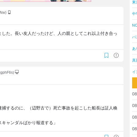
東
QNw)
中
NO
ました。長い友人だったけど、人の親としてこれ以上付き合っ
バ
あ
真
イ
cgphF6s)
08
08
逮捕するのに、（辺野古で）死亡事故を起こした船長は証人喚
08
スキャンダルばかり報道する」
08