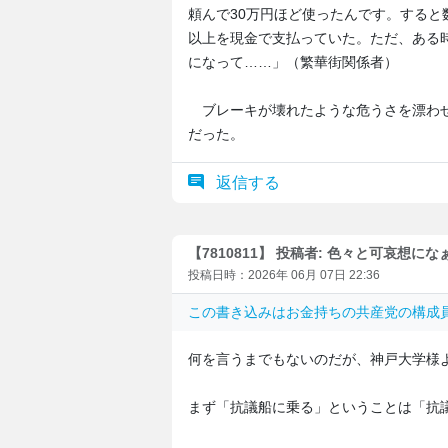
頼んで30万円ほど使ったんです。すると
以上を現金で支払っていた。ただ、ある
になって……」（繁華街関係者）
ブレーキが壊れたような危うさを漂わせ
だった。
返信する
【7810811】 投稿者: 色々と可哀想にな
投稿日時：2026年 06月 07日 22:36
この書き込みは
お金持ちの共産党の構成
何を言うまでもないのだが、神戸大学様
まず「抗議船に乗る」ということは「抗