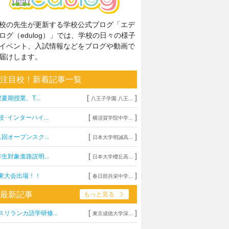
校の先生が更新する学校公式ブログ「エデ
ログ（edulog）」では、学校の日々の様子
イベント、入試情報などをブログや動画で
届けします。
注目校！新着記事一覧
[
]
2夏期授業、T...
八王子学園 八王...
[
]
校･インターハイ...
横須賀学院中学...
[
]
1回オープンスク...
日本大学明誠高...
[
]
年生対象進路説明...
日本大学櫻丘高...
[
]
東大会出場！！
春日部共栄中学...
最新記事
もっと見る
[
]
スリランカ語学研修...
東京成徳大学深...