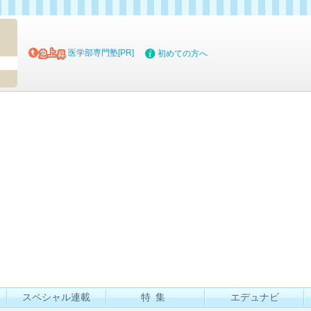
マイブッ
医学部専門塾[PR]
初めての方へ
スペシャル連載
特集
エデュナビ