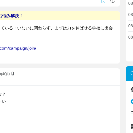
08
08
08
08
Lq4Qk)
な？
たい