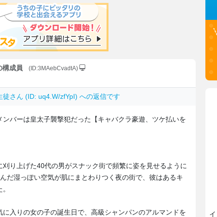
党の構成員
(ID:3MAebCvadtA)
生徒
さん (ID: uq4.W/zfYpI) への返信です
メンバーは皇太子襲撃犯だった【キャバクラ豪遊、ツケ払いを
に刈り上げた40代の男がスナック街で頻繁に姿を見せるように
含んだ湿っぽい空気が肌にまとわりつく夜の街で、彼はあるキ
た。
気に入りの女の子の誕生日で、高級シャンパンのアルマンドを
イ