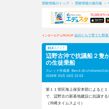
受験情報のトップ
受験情報の掲示板
自分たちで育てた野菜
インターエデュPICKUP
814
コメント
辺野古沖で抗議船２隻
の生徒乗船
スレッド作成者: Ben-k
(ID:uYmDwAbXZUk
2026年 03月 16日 22:03
第１１管区海上保安本部によると１
で、辺野古の新基地建設に抗議する
（沖縄タイムスより）