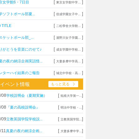
[
]
京女学館6・7日目
東京女学館中学...
[
]
学ソフトボール部夏...
佼成学園女子中...
[
]
 TITLE
二松學舍大学附...
[
]
スケットボール部_...
瀧野川女子学園...
[
]
りがとうを音楽にのせて♪
成女学園中学校...
[
]
夏の夜の納涼企画実話怪...
大妻多摩中学高...
[
]
ンターハイ結果のご報告
城北中学校・高...
イベント情報
もっと見る
/08
[
]
学校説明会（夏期実施）
拓殖大学第一...
/08
[
]
『夏の高校説明会』
明法中学校・...
/09
[
]
立教英国学院学校説...
立教英国学院...
/11
[
]
真夏の夜の納涼企画...
大妻多摩中学...