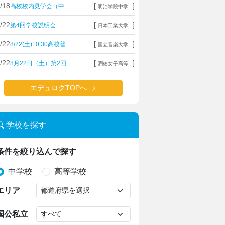
/18
[
]
高校校内見学会（中...
明治学院中学...
/22
[
]
第4回学校説明会
日本工業大学...
/22
[
]
8/22(土)10:30高校普...
国立音楽大学...
/22
[
]
8月22日（土）第2回...
潤徳女子高等...
エデュログTOPへ
学校を探す
条件を絞り込んで探す
中学校
高等学校
エリア
国公私立