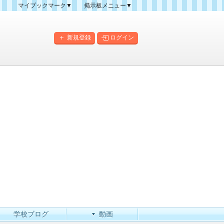
マイブックマーク▼
掲示板メニュー▼
クマーク一覧
掲示板の使い方
掲示板マップ
新規登録
ログイン
人気スレッドランキング
新規スレッド一覧
新着書き込み一覧
このカテゴリにスレッドを
作成
学校ブログ
動画