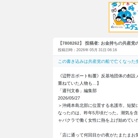
【7808262】 投稿者: お金持ちの共産
投稿日時：2026年 05月 31日 06:16
この書き込みは
共産党の船で亡くなった
《辺野古ボート転覆》反基地団体の創設
重ねていた人物も…】
「週刊文春」編集部
2026/05/27
＞沖縄本島北部に位置する名護市。短髪
なったのは、昨年5月頃だった。潮気を
ャバクラで働く女性に熱を上げ始めてい
「店に通って何回目かの夜がたまたまお