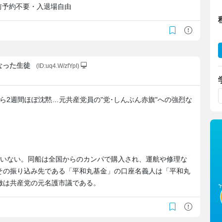
 ※事前予約不要・入退場自由
くなった生徒
(ID:uq4.W/zfYpI)
ら2週間ほぼ沈黙…元共産党員の"党･しんぶん赤旗"への強烈な
はいない。同船は全国からのカンパで購入され、運航や修理な
その振り込み先である「平和丸基金」の口座名義人は「平和丸
徹は共産党の元名護市議である。