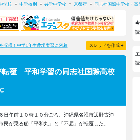
中学校
中学校別
共学中学校
京都府
同志社国際中学校・高
今
読
を収穫！中学1年生農場実習に密着
スレッドを作成 +
エ
読
が転覆 平和学習の同志社国際高校
)
６日午前１０時１０分ごろ、沖縄県名護市辺野古沖
市民が乗る船「平和丸」と「不屈」が転覆した。