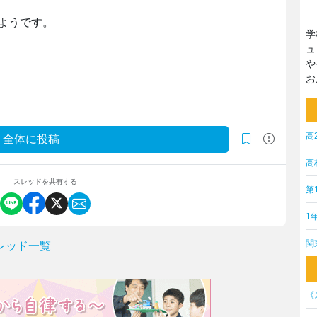
ようです。
学
ュ
や
お
高
全体に投稿
高
スレッドを共有する
第
1
関
レッド一覧
《