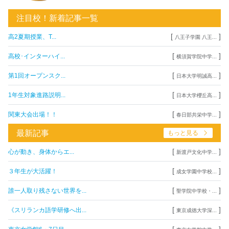
注目校！新着記事一覧
[
]
高2夏期授業、T...
八王子学園 八王...
[
]
高校･インターハイ...
横須賀学院中学...
[
]
第1回オープンスク...
日本大学明誠高...
[
]
1年生対象進路説明...
日本大学櫻丘高...
[
]
関東大会出場！！
春日部共栄中学...
最新記事
もっと見る
[
]
心が動き、身体からエ...
新渡戸文化中学...
[
]
３年生が大活躍！
成女学園中学校...
[
]
誰一人取り残さない世界を...
聖学院中学校・...
[
]
《スリランカ語学研修へ出...
東京成徳大学深...