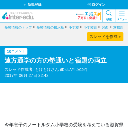
新規登録
ログイン
検索
メニュー
受験情報のトップ
受験情報の掲示板
小学校
小学校別
関西
京都府
スレッドを作成 +
10
コメント
遠方通学の方の塾通いと宿題の両立
スレッド作成者: もけもけさん
(ID:ebA/4h/zC9Y)
2017年 06月 27日 22:42
今年息子のノートルダム小学校の受験を考えている滋賀県