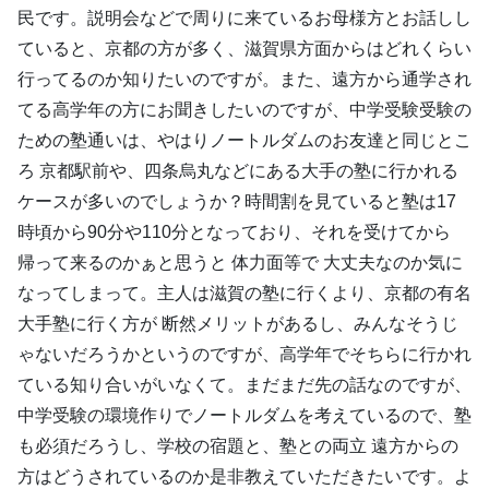
民です。説明会などで周りに来ているお母様方とお話しし
ていると、京都の方が多く、滋賀県方面からはどれくらい
行ってるのか知りたいのですが。また、遠方から通学され
てる高学年の方にお聞きしたいのですが、中学受験受験の
ための塾通いは、やはりノートルダムのお友達と同じとこ
ろ 京都駅前や、四条烏丸などにある大手の塾に行かれる
ケースが多いのでしょうか？時間割を見ていると塾は17
時頃から90分や110分となっており、それを受けてから
帰って来るのかぁと思うと 体力面等で 大丈夫なのか気に
なってしまって。主人は滋賀の塾に行くより、京都の有名
大手塾に行く方が 断然メリットがあるし、みんなそうじ
ゃないだろうかというのですが、高学年でそちらに行かれ
ている知り合いがいなくて。まだまだ先の話なのですが、
中学受験の環境作りでノートルダムを考えているので、塾
も必須だろうし、学校の宿題と、塾との両立 遠方からの
方はどうされているのか是非教えていただきたいです。よ