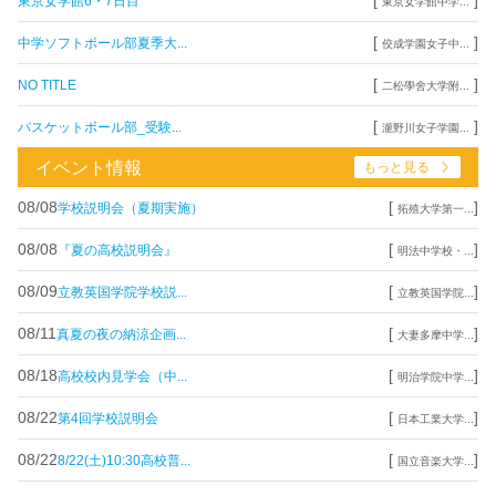
[
]
東京女学館6・7日目
東京女学館中学...
[
]
中学ソフトボール部夏季大...
佼成学園女子中...
[
]
NO TITLE
二松學舍大学附...
[
]
バスケットボール部_受験...
瀧野川女子学園...
イベント情報
もっと見る
08/08
[
]
学校説明会（夏期実施）
拓殖大学第一...
08/08
[
]
『夏の高校説明会』
明法中学校・...
08/09
[
]
立教英国学院学校説...
立教英国学院...
08/11
[
]
真夏の夜の納涼企画...
大妻多摩中学...
08/18
[
]
高校校内見学会（中...
明治学院中学...
08/22
[
]
第4回学校説明会
日本工業大学...
08/22
[
]
8/22(土)10:30高校普...
国立音楽大学...