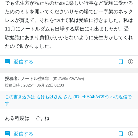
でも先生方が私たちのために楽しい行事など受験に受かる
ためのミサを開いてくださいりその場では十字架のネック
レスが貰えて、それをつけて私は受験に行きました。私は
11月にノートルダムも出場する駅伝にも出ましたが、受
験勉強にあまり負担がかからないように先生方がしてくれ
たので助かりました。
返信する
投稿者: ノートル生6年
(ID:/AV9mCWtVrw)
投稿日時：2025年 06月 22日 01:03
この書き込みは
もけもけさん
さん (ID: ebA/4h/zC9Y) への返信で
す
ある程度は ですね
返信する